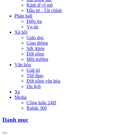
Kinh tế vĩ mô
Đầu tư - Tài chính
Pháp luật
Điều tra
Vụ án
Xã hội
Giáo dục
Giao thông
Sức khỏe
Đời sống
Môi trường
Văn hóa
Giải trí
Thể thao
Đời sống văn hóa
Du lịch
Xe
Media
Công luận 24H
Rubik 360
Danh mục