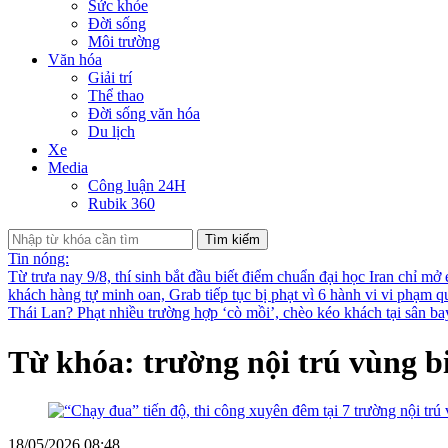
Sức khỏe
Đời sống
Môi trường
Văn hóa
Giải trí
Thể thao
Đời sống văn hóa
Du lịch
Xe
Media
Công luận 24H
Rubik 360
Tìm kiếm
Tin nóng:
Từ trưa nay 9/8, thí sinh bắt đầu biết điểm chuẩn đại học
Iran chỉ mở
khách hàng tự minh oan, Grab tiếp tục bị phạt vì 6 hành vi vi phạm q
Thái Lan?
Phạt nhiều trường hợp ‘cò mồi’, chèo kéo khách tại sân b
Từ khóa: trường nội trú vùng b
18/05/2026 08:48