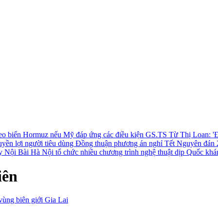
 eo biển Hormuz nếu Mỹ đáp ứng các điều kiện
GS.TS Từ Thị Loan: 'Đ
uyền lợi người tiêu dùng
Đồng thuận phương án nghỉ Tết Nguyên đán 
ay Nội Bài
Hà Nội tổ chức nhiều chương trình nghệ thuật dịp Quốc khá
iên