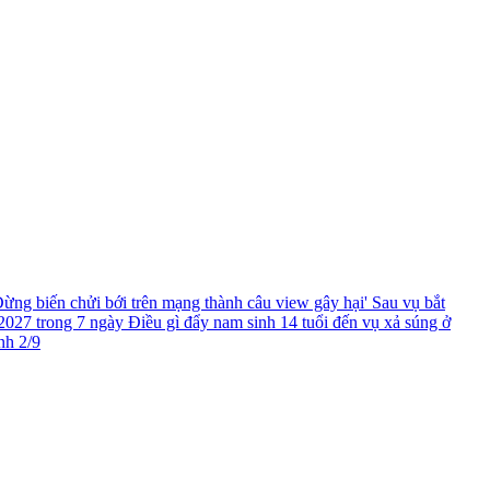
ừng biến chửi bới trên mạng thành câu view gây hại'
Sau vụ bắt
2027 trong 7 ngày
Điều gì đẩy nam sinh 14 tuổi đến vụ xả súng ở
nh 2/9