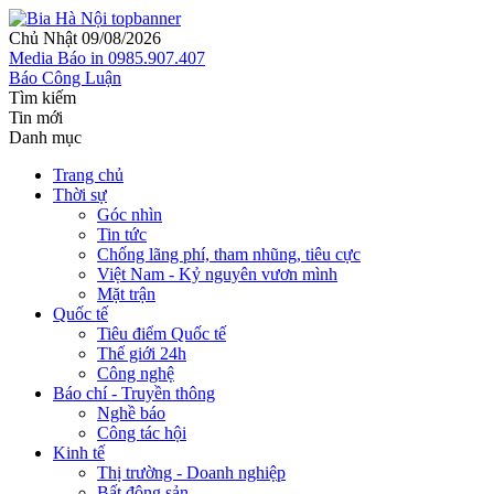
Chủ Nhật 09/08/2026
Media
Báo in
0985.907.407
Báo Công Luận
Tìm kiếm
Tin mới
Danh mục
Trang chủ
Thời sự
Góc nhìn
Tin tức
Chống lãng phí, tham nhũng, tiêu cực
Việt Nam - Kỷ nguyên vươn mình
Mặt trận
Quốc tế
Tiêu điểm Quốc tế
Thế giới 24h
Công nghệ
Báo chí - Truyền thông
Nghề báo
Công tác hội
Kinh tế
Thị trường - Doanh nghiệp
Bất động sản