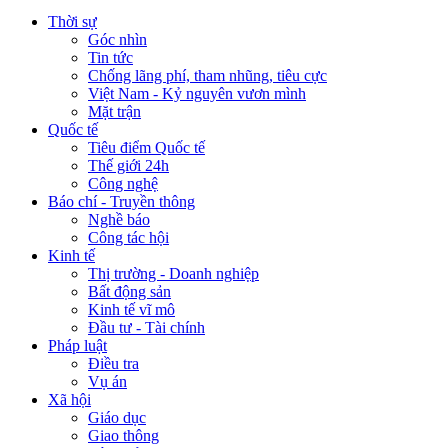
Thời sự
Góc nhìn
Tin tức
Chống lãng phí, tham nhũng, tiêu cực
Việt Nam - Kỷ nguyên vươn mình
Mặt trận
Quốc tế
Tiêu điểm Quốc tế
Thế giới 24h
Công nghệ
Báo chí - Truyền thông
Nghề báo
Công tác hội
Kinh tế
Thị trường - Doanh nghiệp
Bất động sản
Kinh tế vĩ mô
Đầu tư - Tài chính
Pháp luật
Điều tra
Vụ án
Xã hội
Giáo dục
Giao thông