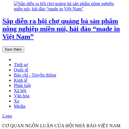
Sắp diễn ra hội chợ quảng bá sản phẩm
nông nghiệp miền núi, hải đảo “made in
Việt Nam”
Xem thêm
Thời sự
Quốc tế
Báo chí - Truyền thông
Kinh tế
Pháp luật
Xã hội
Văn hóa
Xe
Media
Logo
CƠ QUAN NGÔN LUẬN CỦA HỘI NHÀ BÁO VIỆT NAM