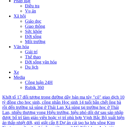
Pháp luật
Điều tra
Vụ án
Xã hội
Giáo dục
Giao thông
Sức khỏe
Đời sống
Môi trường
Văn hóa
Giải trí
Thể thao
Đời sống văn hóa
Du lịch
Xe
Media
Công luận 24H
Rubik 360
Khởi tố 17 đối tượng trong đường dây bán ma túy "cỏ" giao dịch 10
tỷ đồng cho học sinh, công nhân
Học sinh 14 tuổi bắn chết ông bà
rồi đến trường xả súng ở Thái Lan
Xả súng tại trường học ở Thái
Lan, nhiều thương vong
Hiệu trưởng, hiệu phó dôi dư sau sáp nhập
được bố trí làm giáo viên hoặc vị trí phù hợp
Vịnh Bắc Bộ xuất hiện
áp thấp nhiệt đới, gió giật cấp 8
Dự án cải tạo hạ lưu sông Kim