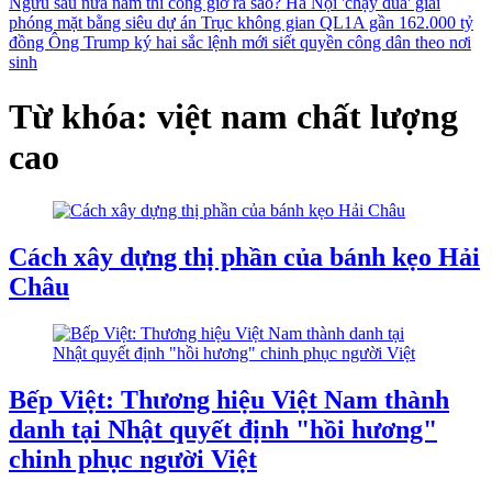
Ngưu sau nửa năm thi công giờ ra sao?
Hà Nội 'chạy đua' giải
phóng mặt bằng siêu dự án Trục không gian QL1A gần 162.000 tỷ
đồng
Ông Trump ký hai sắc lệnh mới siết quyền công dân theo nơi
sinh
Từ khóa: việt nam chất lượng
cao
Cách xây dựng thị phần của bánh kẹo Hải
Châu
Bếp Việt: Thương hiệu Việt Nam thành
danh tại Nhật quyết định "hồi hương"
chinh phục người Việt