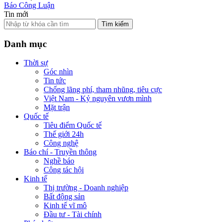
Báo Công Luận
Tin mới
Tìm kiếm
Danh mục
Thời sự
Góc nhìn
Tin tức
Chống lãng phí, tham nhũng, tiêu cực
Việt Nam - Kỷ nguyên vươn mình
Mặt trận
Quốc tế
Tiêu điểm Quốc tế
Thế giới 24h
Công nghệ
Báo chí - Truyền thông
Nghề báo
Công tác hội
Kinh tế
Thị trường - Doanh nghiệp
Bất động sản
Kinh tế vĩ mô
Đầu tư - Tài chính