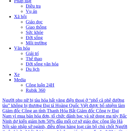
Pháp luật
Điều tra
Vụ án
Xã hội
Giáo dục
Giao thông
Sức khỏe
Đời sống
Môi trường
Văn hóa
Giải trí
Thể thao
Đời sống văn hóa
Du lịch
Xe
Media
Công luận 24H
Rubik 360
Người phụ nữ bị tàu hỏa hất văng điện thoại ở “phố cà phê đường
tàu” không bị thương
Đại tá Hoàng Quốc Việt được bổ nhiệm làm
Giám đốc Công an tỉnh Thanh Hóa
Bắt Giám đốc Công ty Đại
Nam vì mua bán hóa đơn, tổ chức đánh bạc và sử dụng ma túy
Bắc
Ninh dự kiến giảm hơn 50% đầu mối cơ sở giáo dục công lập
Hà
Nội sáp nhập sở ngành, điều động hàng loạt cán bộ chủ chốt
Người