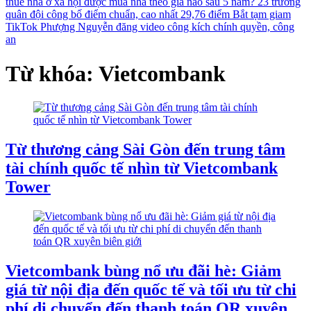
thuê nhà ở xã hội được mua nhà theo giá nào sau 5 năm?
23 trường
quân đội công bố điểm chuẩn, cao nhất 29,76 điểm
Bắt tạm giam
TikTok Phượng Nguyễn đăng video công kích chính quyền, công
an
Từ khóa: Vietcombank
Từ thương cảng Sài Gòn đến trung tâm
tài chính quốc tế nhìn từ Vietcombank
Tower
Vietcombank bùng nổ ưu đãi hè: Giảm
giá từ nội địa đến quốc tế và tối ưu từ chi
phí di chuyển đến thanh toán QR xuyên