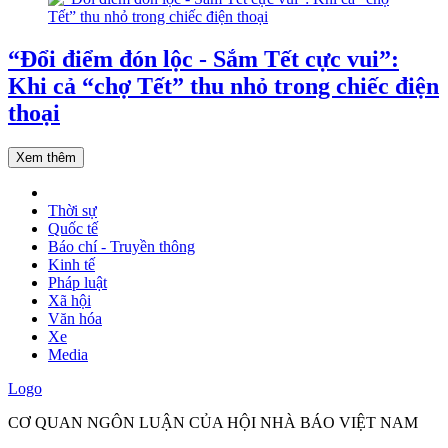
“Đổi điểm đón lộc - Sắm Tết cực vui”:
Khi cả “chợ Tết” thu nhỏ trong chiếc điện
thoại
Xem thêm
Thời sự
Quốc tế
Báo chí - Truyền thông
Kinh tế
Pháp luật
Xã hội
Văn hóa
Xe
Media
Logo
CƠ QUAN NGÔN LUẬN CỦA HỘI NHÀ BÁO VIỆT NAM