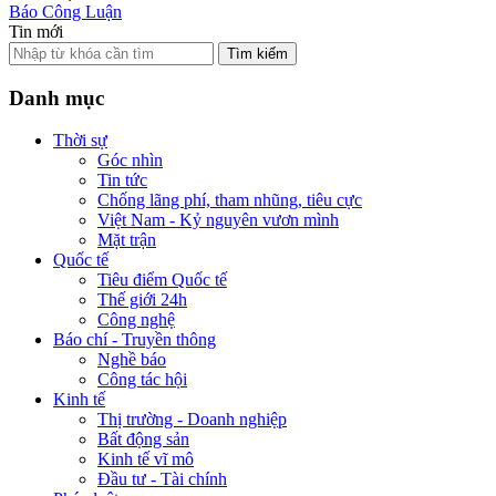
Báo Công Luận
Tin mới
Tìm kiếm
Danh mục
Thời sự
Góc nhìn
Tin tức
Chống lãng phí, tham nhũng, tiêu cực
Việt Nam - Kỷ nguyên vươn mình
Mặt trận
Quốc tế
Tiêu điểm Quốc tế
Thế giới 24h
Công nghệ
Báo chí - Truyền thông
Nghề báo
Công tác hội
Kinh tế
Thị trường - Doanh nghiệp
Bất động sản
Kinh tế vĩ mô
Đầu tư - Tài chính