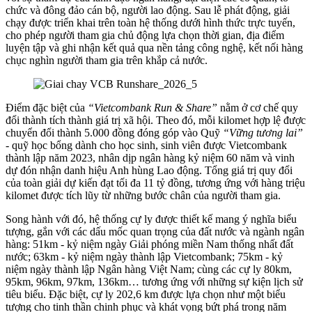
chức và đông đảo cán bộ, người lao động. Sau lễ phát động, giải
chạy được triển khai trên toàn hệ thống dưới hình thức trực tuyến,
cho phép người tham gia chủ động lựa chọn thời gian, địa điểm
luyện tập và ghi nhận kết quả qua nền tảng công nghệ, kết nối hàng
chục nghìn người tham gia trên khắp cả nước.
Điểm đặc biệt của
“Vietcombank Run & Share”
nằm ở cơ chế quy
đổi thành tích thành giá trị xã hội. Theo đó, mỗi kilomet hợp lệ được
chuyển đổi thành 5.000 đồng đóng góp vào Quỹ
“Vững tương lai”
- quỹ học bổng dành cho học sinh, sinh viên được Vietcombank
thành lập năm 2023, nhân dịp ngân hàng kỷ niệm 60 năm và vinh
dự đón nhận danh hiệu Anh hùng Lao động. Tổng giá trị quy đổi
của toàn giải dự kiến đạt tối đa 11 tỷ đồng, tương ứng với hàng triệu
kilomet được tích lũy từ những bước chân của người tham gia.
Song hành với đó, hệ thống cự ly được thiết kế mang ý nghĩa biểu
tượng, gắn với các dấu mốc quan trọng của đất nước và ngành ngân
hàng: 51km - kỷ niệm ngày Giải phóng miền Nam thống nhất đất
nước; 63km - kỷ niệm ngày thành lập Vietcombank; 75km - kỷ
niệm ngày thành lập Ngân hàng Việt Nam; cùng các cự ly 80km,
95km, 96km, 97km, 136km… tương ứng với những sự kiện lịch sử
tiêu biểu. Đặc biệt, cự ly 202,6 km được lựa chọn như một biểu
tượng cho tinh thần chinh phục và khát vọng bứt phá trong năm