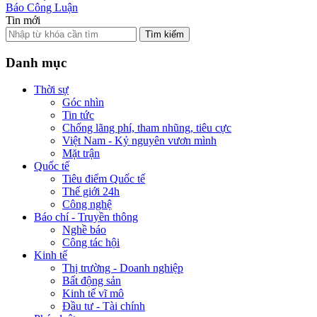
Báo Công Luận
Tin mới
Tìm kiếm
Danh mục
Thời sự
Góc nhìn
Tin tức
Chống lãng phí, tham nhũng, tiêu cực
Việt Nam - Kỷ nguyên vươn mình
Mặt trận
Quốc tế
Tiêu điểm Quốc tế
Thế giới 24h
Công nghệ
Báo chí - Truyền thông
Nghề báo
Công tác hội
Kinh tế
Thị trường - Doanh nghiệp
Bất động sản
Kinh tế vĩ mô
Đầu tư - Tài chính