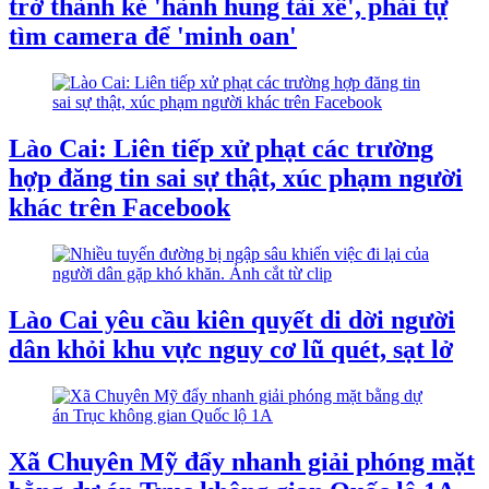
trở thành kẻ 'hành hung tài xế', phải tự
tìm camera để 'minh oan'
Lào Cai: Liên tiếp xử phạt các trường
hợp đăng tin sai sự thật, xúc phạm người
khác trên Facebook
Lào Cai yêu cầu kiên quyết di dời người
dân khỏi khu vực nguy cơ lũ quét, sạt lở
Xã Chuyên Mỹ đẩy nhanh giải phóng mặt