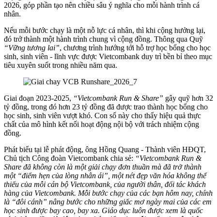
2026, góp phần tạo nên chiều sâu ý nghĩa cho mỗi hành trình cá
nhân.
Nếu mỗi bước chạy là một nỗ lực cá nhân, thì khi cộng hưởng lại,
đó trở thành một hành trình chung vì cộng đồng. Thông qua Quỹ
“Vững tương lai”
, chương trình hướng tới hỗ trợ học bổng cho học
sinh, sinh viên - lĩnh vực được Vietcombank duy trì bền bỉ theo mục
tiêu xuyên suốt trong nhiều năm qua.
Giai đoạn 2023-2025,
“Vietcombank Run & Share”
gây quỹ hơn 32
tỷ đồng, trong đó hơn 23 tỷ đồng đã được trao thành học bổng cho
học sinh, sinh viên vượt khó. Con số này cho thấy hiệu quả thực
chất của mô hình kết nối hoạt động nội bộ với trách nhiệm cộng
đồng.
Phát biểu tại lễ phát động, ông Hồng Quang - Thành viên HĐQT,
Chủ tịch Công đoàn Vietcombank chia sẻ:
“Vietcombank Run &
Share đã không còn là một giải chạy đơn thuần mà đã trở thành
một “điểm hẹn của lòng nhân ái”, một nét đẹp văn hóa không thể
thiếu của mỗi cán bộ Vietcombank, của người thân, đối tác khách
hàng của Vietcombank. Mỗi bước chạy của các bạn hôm nay, chính
là “đôi cánh” nâng bước cho những giấc mơ ngày mai của các em
học sinh được bay cao, bay xa. Giáo dục luôn được xem là quốc