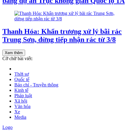
bằng dự án Trục không gian Quốc lộ 1A
Thanh Hóa: Khẩn trương xử lý bãi rác
Trung Sơn, dừng tiếp nhận rác từ 3/8
Xem thêm
Cỡ chữ bài viết:
Thời sự
Quốc tế
Báo chí - Truyền thông
Kinh tế
Pháp luật
Xã hội
Văn hóa
Xe
Media
Logo