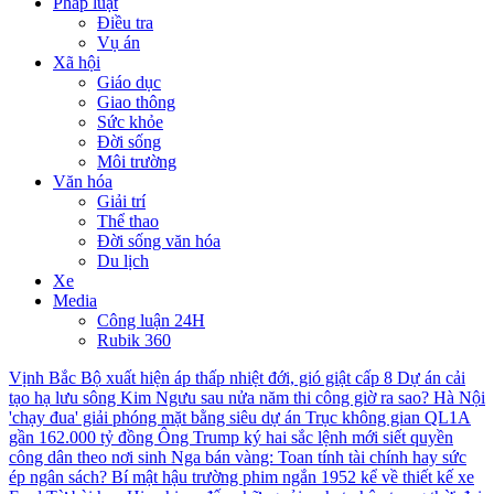
Pháp luật
Điều tra
Vụ án
Xã hội
Giáo dục
Giao thông
Sức khỏe
Đời sống
Môi trường
Văn hóa
Giải trí
Thể thao
Đời sống văn hóa
Du lịch
Xe
Media
Công luận 24H
Rubik 360
Vịnh Bắc Bộ xuất hiện áp thấp nhiệt đới, gió giật cấp 8
Dự án cải
tạo hạ lưu sông Kim Ngưu sau nửa năm thi công giờ ra sao?
Hà Nội
'chạy đua' giải phóng mặt bằng siêu dự án Trục không gian QL1A
gần 162.000 tỷ đồng
Ông Trump ký hai sắc lệnh mới siết quyền
công dân theo nơi sinh
Nga bán vàng: Toan tính tài chính hay sức
ép ngân sách?
Bí mật hậu trường phim ngắn 1952 kể về thiết kế xe