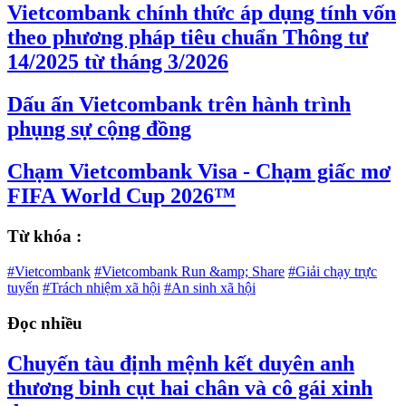
Vietcombank chính thức áp dụng tính vốn
theo phương pháp tiêu chuẩn Thông tư
14/2025 từ tháng 3/2026
Dấu ấn Vietcombank trên hành trình
phụng sự cộng đồng
Chạm Vietcombank Visa - Chạm giấc mơ
FIFA World Cup 2026™
Từ khóa :
#Vietcombank
#Vietcombank Run &amp; Share
#Giải chạy trực
tuyến
#Trách nhiệm xã hội
#An sinh xã hội
Đọc nhiều
Chuyến tàu định mệnh kết duyên anh
thương binh cụt hai chân và cô gái xinh