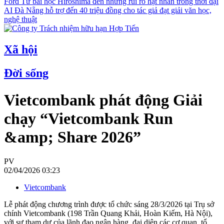
Ford
Từ bài học Hiroshima đến những rủi ro hạt nhân trong thời đại
AI
Đà Nẵng hỗ trợ đến 40 triệu đồng cho tác giả đạt giải văn học,
nghệ thuật
Xã hội
Đời sống
Vietcombank phát động Giải
chạy “Vietcombank Run
&amp; Share 2026”
PV
02/04/2026 03:23
Vietcombank
Lễ phát động chương trình được tổ chức sáng 28/3/2026 tại Trụ sở
chính Vietcombank (198 Trần Quang Khải, Hoàn Kiếm, Hà Nội),
với sự tham dự của lãnh đạo ngân hàng, đại diện các cơ quan, tổ