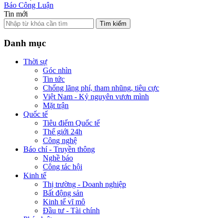
Báo Công Luận
Tin mới
Tìm kiếm
Danh mục
Thời sự
Góc nhìn
Tin tức
Chống lãng phí, tham nhũng, tiêu cực
Việt Nam - Kỷ nguyên vươn mình
Mặt trận
Quốc tế
Tiêu điểm Quốc tế
Thế giới 24h
Công nghệ
Báo chí - Truyền thông
Nghề báo
Công tác hội
Kinh tế
Thị trường - Doanh nghiệp
Bất động sản
Kinh tế vĩ mô
Đầu tư - Tài chính