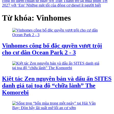
công bố điểm chuẩn từ ngày 9/8
Trấn Thành trở lại mùa phim Tết
2027 với ‘Em’
Những mặt tối của động cơ diesel ít người biết
Từ khóa: Vinhomes
Vinhomes công bố đặc quyền vượt trội
cho cư dân Ocean Park 2 - 3
Kiệt tác Zen nguyên bản và dấu ấn SITES
danh giá tại tọa độ “chữa lành” The
Komorebi