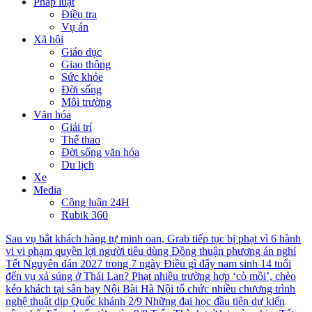
Pháp luật
Điều tra
Vụ án
Xã hội
Giáo dục
Giao thông
Sức khỏe
Đời sống
Môi trường
Văn hóa
Giải trí
Thể thao
Đời sống văn hóa
Du lịch
Xe
Media
Công luận 24H
Rubik 360
Sau vụ bắt khách hàng tự minh oan, Grab tiếp tục bị phạt vì 6 hành
vi vi phạm quyền lợi người tiêu dùng
Đồng thuận phương án nghỉ
Tết Nguyên đán 2027 trong 7 ngày
Điều gì đẩy nam sinh 14 tuổi
đến vụ xả súng ở Thái Lan?
Phạt nhiều trường hợp ‘cò mồi’, chèo
kéo khách tại sân bay Nội Bài
Hà Nội tổ chức nhiều chương trình
nghệ thuật dịp Quốc khánh 2/9
Những đại học đầu tiên dự kiến