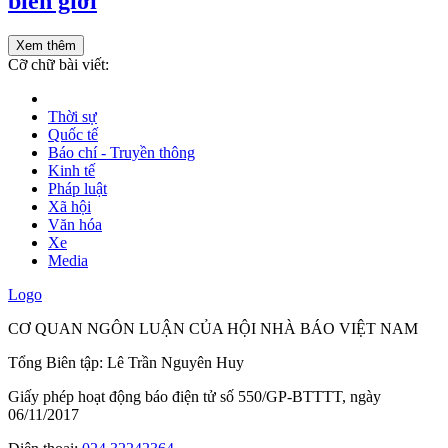
biên giới
Xem thêm
Cỡ chữ bài viết:
Thời sự
Quốc tế
Báo chí - Truyền thông
Kinh tế
Pháp luật
Xã hội
Văn hóa
Xe
Media
Logo
CƠ QUAN NGÔN LUẬN CỦA HỘI NHÀ BÁO VIỆT NAM
Tổng Biên tập: Lê Trần Nguyên Huy
Giấy phép hoạt động báo điện tử số 550/GP-BTTTT, ngày
06/11/2017