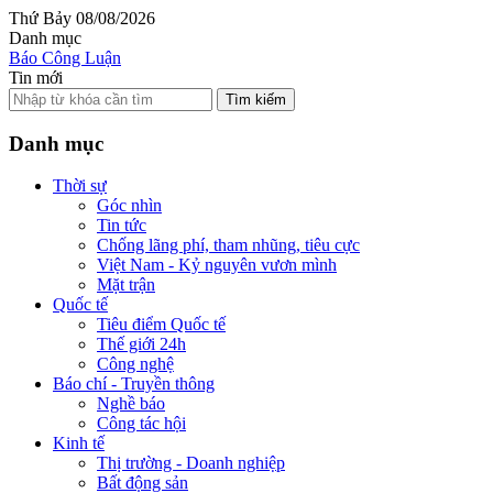
Thứ Bảy 08/08/2026
Danh mục
Báo Công Luận
Tin mới
Tìm kiếm
Danh mục
Thời sự
Góc nhìn
Tin tức
Chống lãng phí, tham nhũng, tiêu cực
Việt Nam - Kỷ nguyên vươn mình
Mặt trận
Quốc tế
Tiêu điểm Quốc tế
Thế giới 24h
Công nghệ
Báo chí - Truyền thông
Nghề báo
Công tác hội
Kinh tế
Thị trường - Doanh nghiệp
Bất động sản