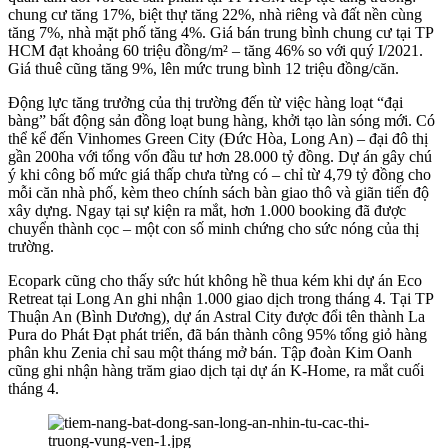
chung cư tăng 17%, biệt thự tăng 22%, nhà riêng và đất nền cùng
tăng 7%, nhà mặt phố tăng 4%. Giá bán trung bình chung cư tại TP
HCM đạt khoảng 60 triệu đồng/m² – tăng 46% so với quý I/2021.
Giá thuê cũng tăng 9%, lên mức trung bình 12 triệu đồng/căn.
Động lực tăng trưởng của thị trường đến từ việc hàng loạt “đại
bàng” bất động sản đồng loạt bung hàng, khởi tạo làn sóng mới. Có
thể kể đến Vinhomes Green City (Đức Hòa, Long An) – đại đô thị
gần 200ha với tổng vốn đầu tư hơn 28.000 tỷ đồng. Dự án gây chú
ý khi công bố mức giá thấp chưa từng có – chỉ từ 4,79 tỷ đồng cho
mỗi căn nhà phố, kèm theo chính sách bàn giao thô và giãn tiến độ
xây dựng. Ngay tại sự kiện ra mắt, hơn 1.000 booking đã được
chuyển thành cọc – một con số minh chứng cho sức nóng của thị
trường.
Ecopark cũng cho thấy sức hút không hề thua kém khi dự án Eco
Retreat tại Long An ghi nhận 1.000 giao dịch trong tháng 4. Tại TP
Thuận An (Bình Dương), dự án Astral City được đổi tên thành La
Pura do Phát Đạt phát triển, đã bán thành công 95% tổng giỏ hàng
phân khu Zenia chỉ sau một tháng mở bán. Tập đoàn Kim Oanh
cũng ghi nhận hàng trăm giao dịch tại dự án K-Home, ra mắt cuối
tháng 4.