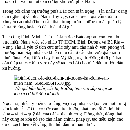
mô đô thị và thu hút dân cư tại khu vực phía Nam.
Trong bối cảnh thị trường phía Bắc còn thận trọng, “sân khấu” đang
dần nghiêng về phía Nam. Tuy vậy, các chuyên gia vẫn đưa ra
khuyến cáo nhà đầu tư cần thận trọng trước những dự án pháp lý
chưa rõ ràng hoặc có dấu hiệu thổi giá.
Theo ông Đinh Minh Tuấn – Giám đốc Batdongsan.com.vn khu
vực miền Nam, việc sáp nhập TP HCM, Bình Dương và Bà Rịa –
Vũng Tàu là yếu tố tích cực thúc đẩy nhu cầu nhà ở, văn phòng và
thương mại. Sáp nhập sẽ khiến nhu cầu ở các khu vực giáp ranh
như Thuận An, Dĩ An hay Phú Mỹ tăng mạnh. Đồng thời giá bán
còn thấp tại các khu vực này sẽ tạo cơ hội cho nhà đầu tư đón đầu
xu hướng.
Với giá bán thấp, các thị trường tỉnh sau sáp nhập sẽ
tạo ra cơ hội đầu tư mới
Ngoài ra, nhiều ý kiến cho rằng, việc sáp nhập sẽ tạo nên một trung
tâm kinh tế – đô thị có sức cạnh tranh lớn, phát huy tối đa lợi thế hạ
tầng – vị trí – quỹ đất của cả ba địa phương. Đồng thời, động thái
này cũng sẽ xóa bỏ rào cản hành chính, pháp lý, tạo điều kiện cho
quy hoạch liên kết vùng, thu hút đầu tư mạnh hơn.