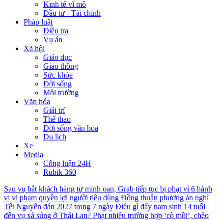
Kinh tế vĩ mô
Đầu tư - Tài chính
Pháp luật
Điều tra
Vụ án
Xã hội
Giáo dục
Giao thông
Sức khỏe
Đời sống
Môi trường
Văn hóa
Giải trí
Thể thao
Đời sống văn hóa
Du lịch
Xe
Media
Công luận 24H
Rubik 360
Sau vụ bắt khách hàng tự minh oan, Grab tiếp tục bị phạt vì 6 hành
vi vi phạm quyền lợi người tiêu dùng
Đồng thuận phương án nghỉ
Tết Nguyên đán 2027 trong 7 ngày
Điều gì đẩy nam sinh 14 tuổi
đến vụ xả súng ở Thái Lan?
Phạt nhiều trường hợp ‘cò mồi’, chèo