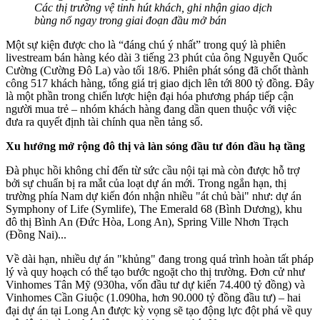
Các thị trường vệ tinh hút khách, ghi nhận giao dịch
bùng nổ ngay trong giai đoạn đầu mở bán
Một sự kiện được cho là “đáng chú ý nhất” trong quý là phiên
livestream bán hàng kéo dài 3 tiếng 23 phút của ông Nguyễn Quốc
Cường (Cường Đô La) vào tối 18/6. Phiên phát sóng đã chốt thành
công 517 khách hàng, tổng giá trị giao dịch lên tới 800 tỷ đồng. Đây
là một phần trong chiến lược hiện đại hóa phương pháp tiếp cận
người mua trẻ – nhóm khách hàng đang dần quen thuộc với việc
đưa ra quyết định tài chính qua nền tảng số.
Xu hướng mở rộng đô thị và làn sóng đầu tư đón đầu hạ tầng
Đà phục hồi không chỉ đến từ sức cầu nội tại mà còn được hỗ trợ
bởi sự chuẩn bị ra mắt của loạt dự án mới. Trong ngắn hạn, thị
trường phía Nam dự kiến đón nhận nhiều "át chủ bài" như: dự án
Symphony of Life (Symlife), The Emerald 68 (Bình Dương), khu
đô thị Bình An (Đức Hòa, Long An), Spring Ville Nhơn Trạch
(Đồng Nai)...
Về dài hạn, nhiều dự án "khủng" đang trong quá trình hoàn tất pháp
lý và quy hoạch có thể tạo bước ngoặt cho thị trường. Đơn cử như
Vinhomes Tân Mỹ (930ha, vốn đầu tư dự kiến 74.400 tỷ đồng) và
Vinhomes Cần Giuộc (1.090ha, hơn 90.000 tỷ đồng đầu tư) – hai
đại dự án tại Long An được kỳ vọng sẽ tạo động lực đột phá về quy