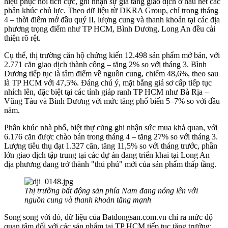
hiệu phục hồi tích cực, ghi nhận sự gia tăng giao dịch ở hầu hết các
phân khúc chủ lực. Theo dữ liệu từ DKRA Group, chỉ trong tháng
4 – thời điểm mở đầu quý II, lượng cung và thanh khoản tại các địa
phương trọng điểm như TP HCM, Bình Dương, Long An đều cải
thiện rõ rệt.
Cụ thể, thị trường căn hộ chứng kiến 12.498 sản phẩm mở bán, với
2.771 căn giao dịch thành công – tăng 2% so với tháng 3. Bình
Dương tiếp tục là tâm điểm về nguồn cung, chiếm 48,6%, theo sau
là TP HCM với 47,5%. Đáng chú ý, mặt bằng giá sơ cấp tiếp tục
nhích lên, đặc biệt tại các tỉnh giáp ranh TP HCM như Bà Rịa –
Vũng Tàu và Bình Dương với mức tăng phổ biến 5–7% so với đầu
năm.
Phân khúc nhà phố, biệt thự cũng ghi nhận sức mua khả quan, với
6.176 căn được chào bán trong tháng 4 – tăng 27% so với tháng 3.
Lượng tiêu thụ đạt 1.327 căn, tăng 11,5% so với tháng trước, phần
lớn giao dịch tập trung tại các dự án đang triển khai tại Long An –
địa phương đang trở thành "thủ phủ" mới của sản phẩm thấp tầng.
Thị trường bất động sản phía Nam đang nóng lên với
nguồn cung và thanh khoản tăng mạnh
Song song với đó, dữ liệu của Batdongsan.com.vn chỉ ra mức độ
quan tâm đối với các sản phẩm tại TP HCM tiếp tục tăng trưởng: