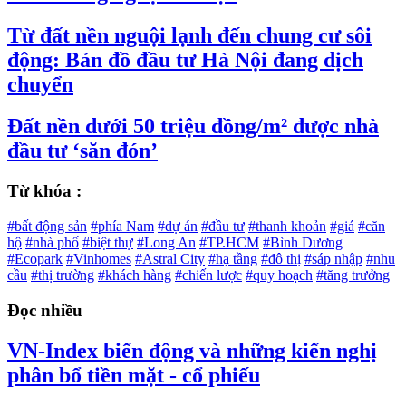
Từ đất nền nguội lạnh đến chung cư sôi
động: Bản đồ đầu tư Hà Nội đang dịch
chuyển
Đất nền dưới 50 triệu đồng/m² được nhà
đầu tư ‘săn đón’
Từ khóa :
#bất động sản
#phía Nam
#dự án
#đầu tư
#thanh khoản
#giá
#căn
hộ
#nhà phố
#biệt thự
#Long An
#TP.HCM
#Bình Dương
#Ecopark
#Vinhomes
#Astral City
#hạ tầng
#đô thị
#sáp nhập
#nhu
cầu
#thị trường
#khách hàng
#chiến lược
#quy hoạch
#tăng trưởng
Đọc nhiều
VN-Index biến động và những kiến nghị
phân bổ tiền mặt - cổ phiếu