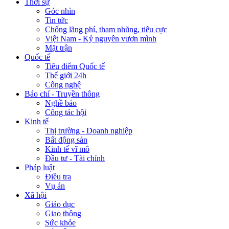
Thời sự
Góc nhìn
Tin tức
Chống lãng phí, tham nhũng, tiêu cực
Việt Nam - Kỷ nguyên vươn mình
Mặt trận
Quốc tế
Tiêu điểm Quốc tế
Thế giới 24h
Công nghệ
Báo chí - Truyền thông
Nghề báo
Công tác hội
Kinh tế
Thị trường - Doanh nghiệp
Bất động sản
Kinh tế vĩ mô
Đầu tư - Tài chính
Pháp luật
Điều tra
Vụ án
Xã hội
Giáo dục
Giao thông
Sức khỏe