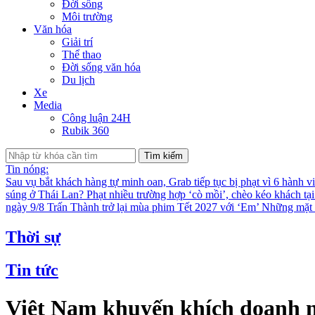
Đời sống
Môi trường
Văn hóa
Giải trí
Thể thao
Đời sống văn hóa
Du lịch
Xe
Media
Công luận 24H
Rubik 360
Tìm kiếm
Tin nóng:
Sau vụ bắt khách hàng tự minh oan, Grab tiếp tục bị phạt vì 6 hành v
súng ở Thái Lan?
Phạt nhiều trường hợp ‘cò mồi’, chèo kéo khách tạ
ngày 9/8
Trấn Thành trở lại mùa phim Tết 2027 với ‘Em’
Những mặt t
Thời sự
Tin tức
Việt Nam khuyến khích doanh n