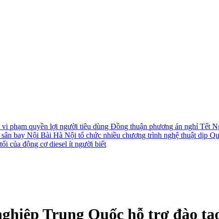
i vi phạm quyền lợi người tiêu dùng
Đồng thuận phương án nghỉ Tết N
i sân bay Nội Bài
Hà Nội tổ chức nhiều chương trình nghệ thuật dịp Q
ối của động cơ diesel ít người biết
ghiệp Trung Quốc hỗ trợ đào tạ