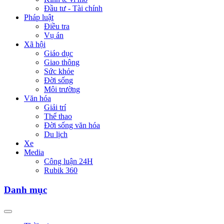
Đầu tư - Tài chính
Pháp luật
Điều tra
Vụ án
Xã hội
Giáo dục
Giao thông
Sức khỏe
Đời sống
Môi trường
Văn hóa
Giải trí
Thể thao
Đời sống văn hóa
Du lịch
Xe
Media
Công luận 24H
Rubik 360
Danh mục