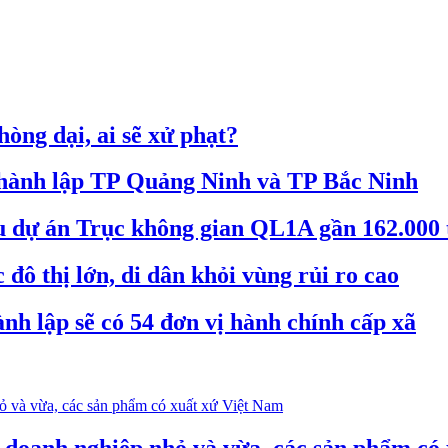
òng dại, ai sẽ xử phạt?
 thành lập TP Quảng Ninh và TP Bắc Ninh
êu dự án Trục không gian QL1A gần 162.000 
đô thị lớn, di dân khỏi vùng rủi ro cao
nh lập sẽ có 54 đơn vị hành chính cấp xã
o doanh nghiệp nhỏ và vừa, các sản phẩm có