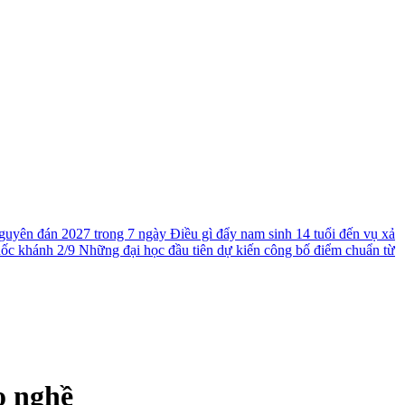
guyên đán 2027 trong 7 ngày
Điều gì đẩy nam sinh 14 tuổi đến vụ xả
uốc khánh 2/9
Những đại học đầu tiên dự kiến công bố điểm chuẩn từ
o nghề