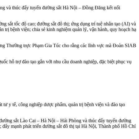
òng và thúc đẩy tuyến đường sắt Hà Nội – Đồng Đăng kết nối
g sắt tốc độ cao; đường sắt đô thị; ứng dụng trí tuệ nhân tạo (AI) và
quản trị bệnh viện; chia sẻ kinh nghiệm quản lý, vận hành, quy hoạch hạ
tướng Thường trực Phạm Gia Túc cho rằng các lĩnh vực mà Đoàn SIAB
ốc hỗ trợ đào tạo gắn với nhu cầu doanh nghiệp, đặc biệt phục vụ
t tư y tế, công nghiệp dược phẩm, quản trị bệnh viện và đào tạo
n đường sắt Lào Cai – Hà Nội – Hải Phòng và thúc đẩy tuyến đường
; đẩy mạnh phát triển đường sắt đô thị tại Hà Nội, Thành phố Hồ Chí