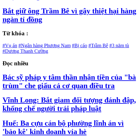
Bắt giữ ông Trầm Bê vì gây thiệt hại hàng
ngàn tỉ đồng
Từ khóa :
#Vụ án
#Ngân hàng Phương Nam
#Bị cáo
#Trầm Bê
#3 năm tù
#Dương Thanh Cường
Đọc nhiều
Bác sỹ pháp y tâm thần nhận tiền của "bà
trùm" che giấu cả cơ quan điều tra
Vĩnh Long: Bắt giam đối tượng đánh đập,
khống chế người trái pháp luật
Huế: Ba cựu cán bộ phường lĩnh án vì
'bảo kê' kinh doanh vỉa hè