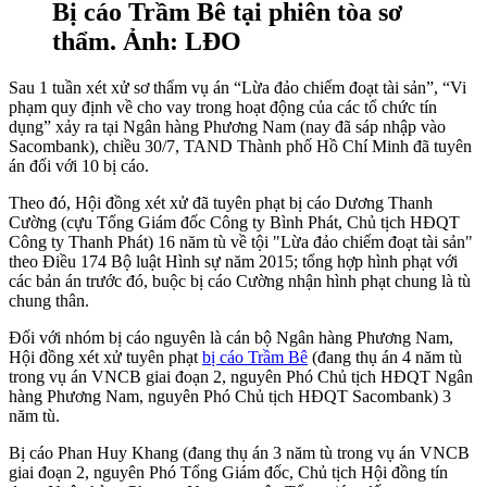
Bị cáo Trầm Bê tại phiên tòa sơ
thẩm. Ảnh: LĐO
Sau 1 tuần xét xử sơ thẩm vụ án “Lừa đảo chiếm đoạt tài sản”, “Vi
phạm quy định về cho vay trong hoạt động của các tổ chức tín
dụng” xảy ra tại Ngân hàng Phương Nam (nay đã sáp nhập vào
Sacombank), chiều 30/7, TAND Thành phố Hồ Chí Minh đã tuyên
án đối với 10 bị cáo.
Theo đó, Hội đồng xét xử đã tuyên phạt bị cáo Dương Thanh
Cường (cựu Tổng Giám đốc Công ty Bình Phát, Chủ tịch HĐQT
Công ty Thanh Phát) 16 năm tù về tội "Lừa đảo chiếm đoạt tài sản"
theo Điều 174 Bộ luật Hình sự năm 2015; tổng hợp hình phạt với
các bản án trước đó, buộc bị cáo Cường nhận hình phạt chung là tù
chung thân.
Đối với nhóm bị cáo nguyên là cán bộ Ngân hàng Phương Nam,
Hội đồng xét xử tuyên phạt
bị cáo Trầm Bê
(đang thụ án 4 năm tù
trong vụ án VNCB giai đoạn 2, nguyên Phó Chủ tịch HĐQT Ngân
hàng Phương Nam, nguyên Phó Chủ tịch HĐQT Sacombank) 3
năm tù.
Bị cáo Phan Huy Khang (đang thụ án 3 năm tù trong vụ án VNCB
giai đoạn 2, nguyên Phó Tổng Giám đốc, Chủ tịch Hội đồng tín