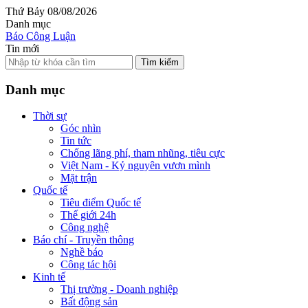
Thứ Bảy 08/08/2026
Danh mục
Báo Công Luận
Tin mới
Tìm kiếm
Danh mục
Thời sự
Góc nhìn
Tin tức
Chống lãng phí, tham nhũng, tiêu cực
Việt Nam - Kỷ nguyên vươn mình
Mặt trận
Quốc tế
Tiêu điểm Quốc tế
Thế giới 24h
Công nghệ
Báo chí - Truyền thông
Nghề báo
Công tác hội
Kinh tế
Thị trường - Doanh nghiệp
Bất động sản