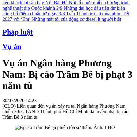
kéo khách tại sân bay Nội Bài
Hà Nội tổ chức nhiều chương trình
nghệ thuật dịp Quốc khánh 2/9
Những đại học đầu tiên dự kiến
công bố điểm chuẩn từ ngày 9/8
Trấn Thành trở lại mùa phim Tết
2027 với ‘Em’
Những mặt tối của động cơ diesel ít người biết
Pháp luật
Vụ án
Vụ án Ngân hàng Phương
Nam: Bị cáo Trầm Bê bị phạt 3
năm tù
30/07/2020 14:23
(CLO) Liên quan đến vụ án xảy ra tại Ngân hàng Phương Nam,
chiều 30/7, TAND Thành phố Hồ Chí Minh đã tuyên phạt bị cáo
Trầm Bê 3 năm tù.