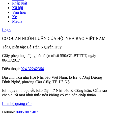
Pháp luật
Xã hội
Văn hóa
Xe
Media
Logo
CƠ QUAN NGÔN LUẬN CỦA HỘI NHÀ BÁO VIỆT NAM
Tổng Biên tập: Lê Trần Nguyên Huy
Giấy phép hoạt động báo điện tử số 550/GP-BTTTT, ngày
06/11/2017
Điện thoại:
024.32242364
Địa chỉ:
Tòa nhà Hội Nhà báo Việt Nam, lô E2, đường Dương
Đình Nghệ, phường Cầu Giấy, TP. Hà Nội
Bản quyền thuộc về: Báo điện tử Nhà báo & Công luận. Cấm sao
chép dưới mọi hình thức nếu không có văn bản chấp thuận
Liên hệ quảng cáo
Hotline:
0985.907.407