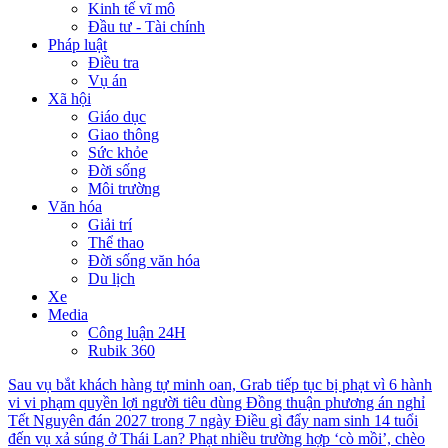
Kinh tế vĩ mô
Đầu tư - Tài chính
Pháp luật
Điều tra
Vụ án
Xã hội
Giáo dục
Giao thông
Sức khỏe
Đời sống
Môi trường
Văn hóa
Giải trí
Thể thao
Đời sống văn hóa
Du lịch
Xe
Media
Công luận 24H
Rubik 360
Sau vụ bắt khách hàng tự minh oan, Grab tiếp tục bị phạt vì 6 hành
vi vi phạm quyền lợi người tiêu dùng
Đồng thuận phương án nghỉ
Tết Nguyên đán 2027 trong 7 ngày
Điều gì đẩy nam sinh 14 tuổi
đến vụ xả súng ở Thái Lan?
Phạt nhiều trường hợp ‘cò mồi’, chèo