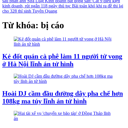
sau phản ánh
Sửa Luật Kinh doanh bất động sản: Cắt 9 điều kiện
kinh doanh, rút ngắn 118 ngày thủ tục
Bài toán khó khi ra đề thi lại
cho 328 thí sinh Tuyên Quang
Từ khóa: bị cáo
Kẻ đốt quán cà phê làm 11 người tử vong
ở Hà Nội lĩnh án tử hình
Hoài DJ cầm đầu đường dây pha chế hơn
108kg ma túy lĩnh án tử hình