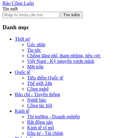
Báo Công Luận
Tin mới
Tìm kiếm
Danh mục
Thời sự
Góc nhìn
Tin tức
Chống lãng phí, tham nhũng, tiêu cực
Việt Nam - Kỷ nguyên vươn mình
Mặt trận
Quốc tế
Tiêu điểm Quốc tế
Thế giới 24h
Công nghệ
Báo chí - Truyền thông
Nghề báo
Công tác hội
Kinh tế
Thị trường - Doanh nghiệp
Bất động sản
Kinh tế vĩ mô
Đầu tư - Tài chính