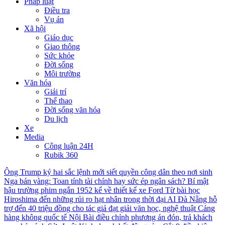
Pháp luật
Điều tra
Vụ án
Xã hội
Giáo dục
Giao thông
Sức khỏe
Đời sống
Môi trường
Văn hóa
Giải trí
Thể thao
Đời sống văn hóa
Du lịch
Xe
Media
Công luận 24H
Rubik 360
Ông Trump ký hai sắc lệnh mới siết quyền công dân theo nơi sinh
Nga bán vàng: Toan tính tài chính hay sức ép ngân sách?
Bí mật
hậu trường phim ngắn 1952 kể về thiết kế xe Ford
Từ bài học
Hiroshima đến những rủi ro hạt nhân trong thời đại AI
Đà Nẵng hỗ
trợ đến 40 triệu đồng cho tác giả đạt giải văn học, nghệ thuật
Cảng
hàng không quốc tế Nội Bài điều chỉnh phương án đón, trả khách