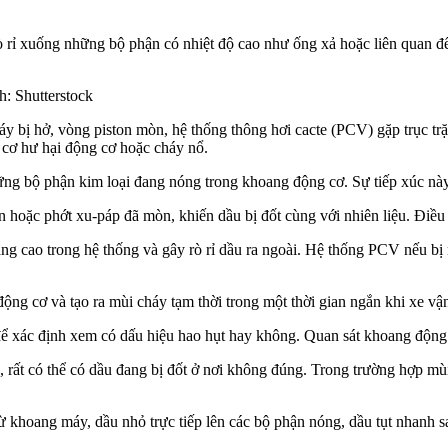
 rỉ xuống những bộ phận có nhiệt độ cao như ống xả hoặc liên quan đ
: Shutterstock
bị hở, vòng piston mòn, hệ thống thông hơi cacte (PCV) gặp trục trặc 
cơ hư hại động cơ hoặc cháy nổ.
ững bộ phận kim loại đang nóng trong khoang động cơ. Sự tiếp xúc này k
 hoặc phớt xu-páp đã mòn, khiến dầu bị đốt cùng với nhiên liệu. Điều
ng cao trong hệ thống và gây rò rỉ dầu ra ngoài. Hệ thống PCV nếu bị 
 động cơ và tạo ra mùi cháy tạm thời trong một thời gian ngắn khi xe vậ
để xác định xem có dấu hiệu hao hụt hay không. Quan sát khoang động c
, rất có thể có dầu đang bị đốt ở nơi không đúng. Trong trường hợp m
 khoang máy, dầu nhỏ trực tiếp lên các bộ phận nóng, dầu tụt nhanh s