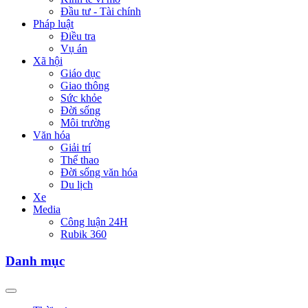
Đầu tư - Tài chính
Pháp luật
Điều tra
Vụ án
Xã hội
Giáo dục
Giao thông
Sức khỏe
Đời sống
Môi trường
Văn hóa
Giải trí
Thể thao
Đời sống văn hóa
Du lịch
Xe
Media
Công luận 24H
Rubik 360
Danh mục