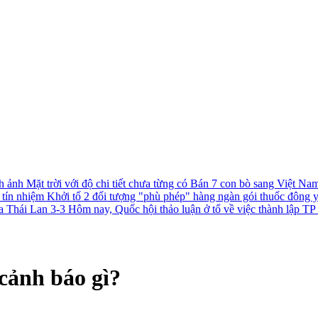
h ảnh Mặt trời với độ chi tiết chưa từng có
Bán 7 con bò sang Việt Nam 
c tín nhiệm
Khởi tố 2 đối tượng "phù phép" hàng ngàn gói thuốc đông 
a Thái Lan 3-3
Hôm nay, Quốc hội thảo luận ở tổ về việc thành lập 
cảnh báo gì?