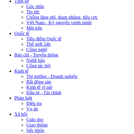
Thời sự
Góc nhìn
Tin tức
Chống lãng phí, tham nhũng, tiêu cực
Việt Nam - Kỷ nguyên vươn mình
Mặt trận
Quốc tế
Tiêu điểm Quốc tế
Thế giới 24h
Công nghệ
Báo chí - Truyền thông
Nghề báo
Công tác hội
Kinh tế
Thị trường - Doanh nghiệp
Bất động sản
Kinh tế vĩ mô
Đầu tư - Tài chính
Pháp luật
Điều tra
Vụ án
Xã hội
Giáo dục
Giao thông
Sức khỏe