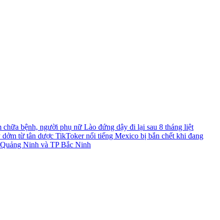
chữa bệnh, người phụ nữ Lào đứng dậy đi lại sau 8 tháng liệt
y dởm từ tân dược
TikToker nổi tiếng Mexico bị bắn chết khi đang
TP Quảng Ninh và TP Bắc Ninh