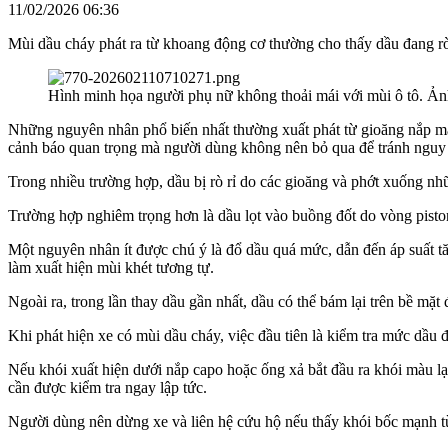
11/02/2026 06:36
Mùi dầu cháy phát ra từ khoang động cơ thường cho thấy dầu đang rò
Hình minh họa người phụ nữ không thoải mái với mùi ô tô. Ảnh
Những nguyên nhân phổ biến nhất thường xuất phát từ gioăng nắp máy 
cảnh báo quan trọng mà người dùng không nên bỏ qua để tránh nguy 
Trong nhiều trường hợp, dầu bị rò rỉ do các gioăng và phớt xuống nh
Trường hợp nghiêm trọng hơn là dầu lọt vào buồng đốt do vòng piston
Một nguyên nhân ít được chú ý là đổ dầu quá mức, dẫn đến áp suất tă
làm xuất hiện mùi khét tương tự.
Ngoài ra, trong lần thay dầu gần nhất, dầu có thể bám lại trên bề mặt
Khi phát hiện xe có mùi dầu cháy, việc đầu tiên là kiểm tra mức dầu 
Nếu khói xuất hiện dưới nắp capo hoặc ống xả bắt đầu ra khói màu lạ
cần được kiểm tra ngay lập tức.
Người dùng nên dừng xe và liên hệ cứu hộ nếu thấy khói bốc mạnh từ