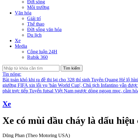
Đời sống
Môi trường
Văn hóa
Giải trí
Thể thao
Đời sống văn hóa
Du lịch
Xe
Media
Công luận 24H
Rubik 360
Tìm kiếm
Tin nóng:
Bài toán khó khi ra đề thi lại cho 328 thí sinh Tuyên Quang
Hé lộ hìn
giường
FIFA xin lỗi vụ 'bán World Cup', Chủ tịch Infantino vẫn đượ
phát trực tiếp
Tuyển futsal Việt Nam ngược dòng ngoạn mục, cầm hò
Xe
Xe có mùi dầu cháy là dấu hiệu 
Dũng Phan (Theo Motoring USA)