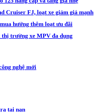
o 125 nâng cấp và tăng giá nhẹ
d Cruiser FJ, loạt xe giảm giá mạnh
h mua hưởng thêm loạt ưu đãi
 thị trường xe MPV đa dụng
 công nghệ mới
ra tai nạn