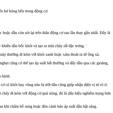
ến hư hỏng bên trong động cơ.
hoặc dầu còn sót lại trên thân động cơ sau lần thay gần nhất. Đây là
hiến dầu bốc khói và tạo ra mùi cháy rất đặc trưng. '
 này thường đi kèm với khói xanh hoặc xám thoát ra từ ống xả.
nghẹt cũng có thể tạo áp suất bất thường và đẩy dầu qua các gioăng,
n hành.
ơ có khói hay vùng nào bị ướt dầu cũng giúp nhận diện vị trí rò rỉ.
ùi cháy đi kèm với động cơ quá nóng, đó là dấu hiệu nghiêm trọng hơn
au khi châm bổ sung hoặc đèn cảnh báo áp suất dầu bật sáng.