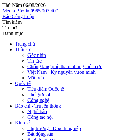
Thứ Năm 06/08/2026
Media
Báo in
0985.907.407
Báo Công Luận
Tìm kiếm
Tin mới
Danh mục
Trang chủ
Thời sự
Góc nhìn
Tin tức
Chống lãng phí, tham nhũng, tiêu cực
Việt Nam - Kỷ nguyên vươn mình
Mặt trận
Quốc tế
Tiêu điểm Quốc tế
Thế giới 24h
Công nghệ
Báo chí - Truyền thông
Nghề báo
Công tác hội
Kinh tế
Thị trường - Doanh nghiệp
Bất động sản
Kinh tế vĩ mô