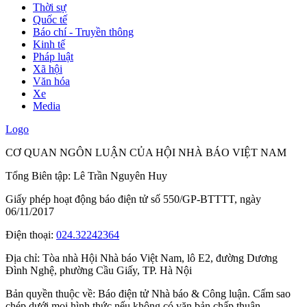
Thời sự
Quốc tế
Báo chí - Truyền thông
Kinh tế
Pháp luật
Xã hội
Văn hóa
Xe
Media
Logo
CƠ QUAN NGÔN LUẬN CỦA HỘI NHÀ BÁO VIỆT NAM
Tổng Biên tập: Lê Trần Nguyên Huy
Giấy phép hoạt động báo điện tử số 550/GP-BTTTT, ngày
06/11/2017
Điện thoại:
024.32242364
Địa chỉ:
Tòa nhà Hội Nhà báo Việt Nam, lô E2, đường Dương
Đình Nghệ, phường Cầu Giấy, TP. Hà Nội
Bản quyền thuộc về: Báo điện tử Nhà báo & Công luận. Cấm sao
chép dưới mọi hình thức nếu không có văn bản chấp thuận