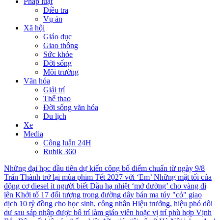
Pháp luật
Điều tra
Vụ án
Xã hội
Giáo dục
Giao thông
Sức khỏe
Đời sống
Môi trường
Văn hóa
Giải trí
Thể thao
Đời sống văn hóa
Du lịch
Xe
Media
Công luận 24H
Rubik 360
Những đại học đầu tiên dự kiến công bố điểm chuẩn từ ngày 9/8
Trấn Thành trở lại mùa phim Tết 2027 với ‘Em’
Những mặt tối của
động cơ diesel ít người biết
Dầu hạ nhiệt ‘mở đường’ cho vàng đi
lên
Khởi tố 17 đối tượng trong đường dây bán ma túy "cỏ" giao
dịch 10 tỷ đồng cho học sinh, công nhân
Hiệu trưởng, hiệu phó dôi
dư sau sáp nhập được bố trí làm giáo viên hoặc vị trí phù hợp
Vịnh