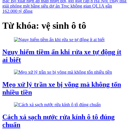
Bắc Bộ xuất hiện áp thấp nhiệt đới, gió giật cấp 8
Hà Nội 'chạy đua'
giải phóng mặt bằng siêu dự án Trục không gian QL1A gần
162.000 tỷ đồng
Từ khóa: vệ sinh ô tô
Nguy hiểm tiềm ẩn khi rửa xe tự động ít
ai biết
Mẹo xử lý trần xe bị võng mà không tốn
nhiều tiền
Cách xả sạch nước rửa kính ô tô đúng
chuẩn