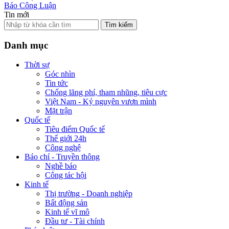
Báo Công Luận
Tin mới
Tìm kiếm
Danh mục
Thời sự
Góc nhìn
Tin tức
Chống lãng phí, tham nhũng, tiêu cực
Việt Nam - Kỷ nguyên vươn mình
Mặt trận
Quốc tế
Tiêu điểm Quốc tế
Thế giới 24h
Công nghệ
Báo chí - Truyền thông
Nghề báo
Công tác hội
Kinh tế
Thị trường - Doanh nghiệp
Bất động sản
Kinh tế vĩ mô
Đầu tư - Tài chính