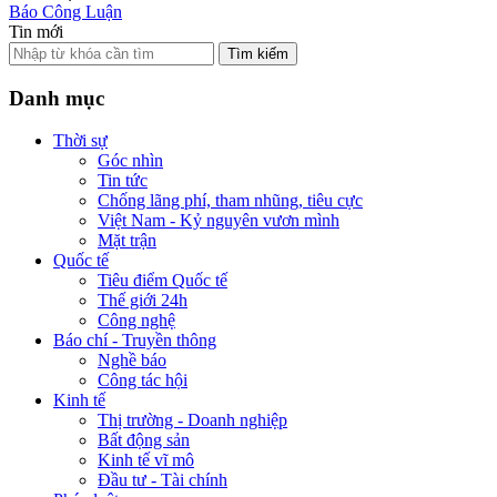
Báo Công Luận
Tin mới
Tìm kiếm
Danh mục
Thời sự
Góc nhìn
Tin tức
Chống lãng phí, tham nhũng, tiêu cực
Việt Nam - Kỷ nguyên vươn mình
Mặt trận
Quốc tế
Tiêu điểm Quốc tế
Thế giới 24h
Công nghệ
Báo chí - Truyền thông
Nghề báo
Công tác hội
Kinh tế
Thị trường - Doanh nghiệp
Bất động sản
Kinh tế vĩ mô
Đầu tư - Tài chính