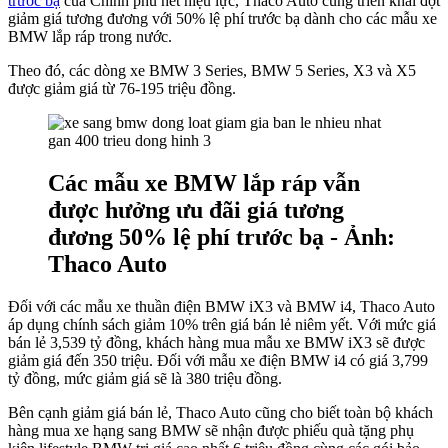
trước bạ
của Chính phủ hết hiệu lực, Thaco Auto cũng triển khai đợt
giảm giá tương đương với 50% lệ phí trước bạ dành cho các mẫu xe
BMW lắp ráp trong nước.
Theo đó, các dòng xe BMW 3 Series, BMW 5 Series, X3 và X5
được giảm giá từ 76-195 triệu đồng.
Các mẫu xe BMW lắp ráp vẫn
được hưởng ưu đãi giá tương
đương 50% lệ phí trước bạ - Ảnh:
Thaco Auto
Đối với các mẫu xe thuần điện BMW iX3 và BMW i4, Thaco Auto
áp dụng chính sách giảm 10% trên giá bán lẻ niêm yết. Với mức giá
bán lẻ 3,539 tỷ đồng, khách hàng mua mẫu xe BMW iX3 sẽ được
giảm giá đến 350 triệu. Đối với mẫu xe điện BMW i4 có giá 3,799
tỷ đồng, mức giảm giá sẽ là 380 triệu đồng.
Bên cạnh giảm giá bán lẻ, Thaco Auto cũng cho biết toàn bộ khách
hàng mua xe hạng sang BMW sẽ nhận được phiếu quà tặng phụ