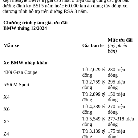
kiện lifestyle BMW trị giá cao nhất 6 triệu đồng cùng các gói bảo
dưỡng định kỳ BSI 5 năm hoặc 60.000 km áp dụng tùy dòng xe,
chương trình hỗ trợ trên đường RSA 3 năm.
Chương trình giảm giá, ưu đãi
BMW tháng 12/2024
Mức ưu đãi
Mẫu xe
Giá bán lẻ
(tuỳ phiên
bản)
Xe BMW nhập khẩu
Từ 2,629 tỷ
280 triệu
430i Gran Coupe
đồng
đồng
Từ 2,759 tỷ
295 triệu
530i M Sport
đồng
đồng
Từ 2,899 tỷ
150 triệu
X4
đồng
đồng
Từ 4,339 tỷ
270 triệu
X6
đồng
đồng
Từ 5,549 tỷ
277-318 triệu
X7
đồng
đồng
Từ 3,139 tỷ
175 triệu
Z4
đồng
đồng