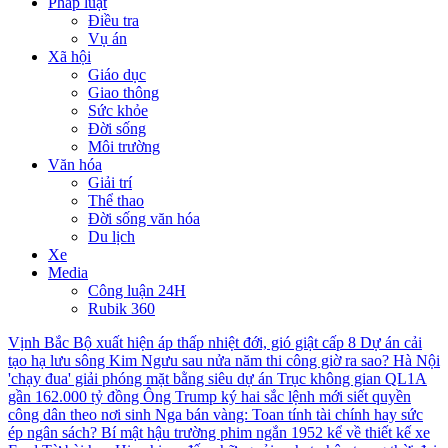
Pháp luật
Điều tra
Vụ án
Xã hội
Giáo dục
Giao thông
Sức khỏe
Đời sống
Môi trường
Văn hóa
Giải trí
Thể thao
Đời sống văn hóa
Du lịch
Xe
Media
Công luận 24H
Rubik 360
Vịnh Bắc Bộ xuất hiện áp thấp nhiệt đới, gió giật cấp 8
Dự án cải
tạo hạ lưu sông Kim Ngưu sau nửa năm thi công giờ ra sao?
Hà Nội
'chạy đua' giải phóng mặt bằng siêu dự án Trục không gian QL1A
gần 162.000 tỷ đồng
Ông Trump ký hai sắc lệnh mới siết quyền
công dân theo nơi sinh
Nga bán vàng: Toan tính tài chính hay sức
ép ngân sách?
Bí mật hậu trường phim ngắn 1952 kể về thiết kế xe