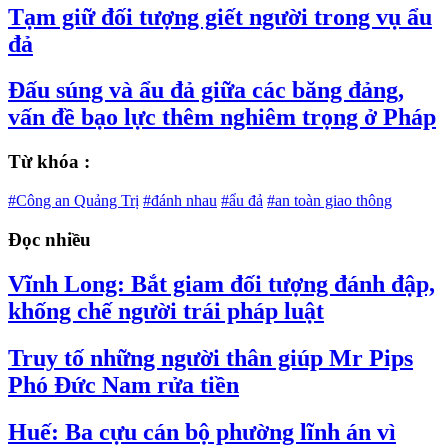
Tạm giữ đối tượng giết người trong vụ ẩu
đả
Đấu súng và ẩu đả giữa các băng đảng,
vấn đề bạo lực thêm nghiêm trọng ở Pháp
Từ khóa :
#Công an Quảng Trị
#đánh nhau
#ẩu đả
#an toàn giao thông
Đọc nhiều
Vĩnh Long: Bắt giam đối tượng đánh đập,
khống chế người trái pháp luật
Truy tố những người thân giúp Mr Pips
Phó Đức Nam rửa tiền
Huế: Ba cựu cán bộ phường lĩnh án vì