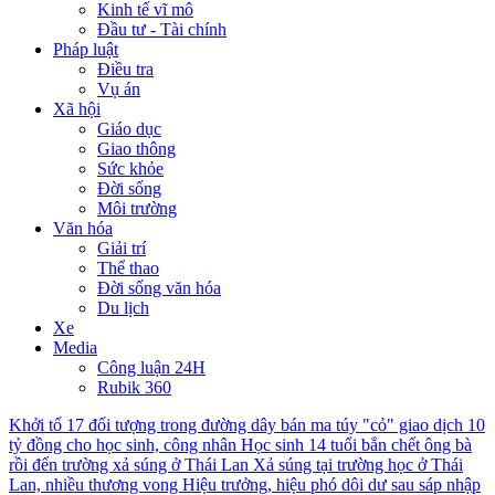
Kinh tế vĩ mô
Đầu tư - Tài chính
Pháp luật
Điều tra
Vụ án
Xã hội
Giáo dục
Giao thông
Sức khỏe
Đời sống
Môi trường
Văn hóa
Giải trí
Thể thao
Đời sống văn hóa
Du lịch
Xe
Media
Công luận 24H
Rubik 360
Khởi tố 17 đối tượng trong đường dây bán ma túy "cỏ" giao dịch 10
tỷ đồng cho học sinh, công nhân
Học sinh 14 tuổi bắn chết ông bà
rồi đến trường xả súng ở Thái Lan
Xả súng tại trường học ở Thái
Lan, nhiều thương vong
Hiệu trưởng, hiệu phó dôi dư sau sáp nhập