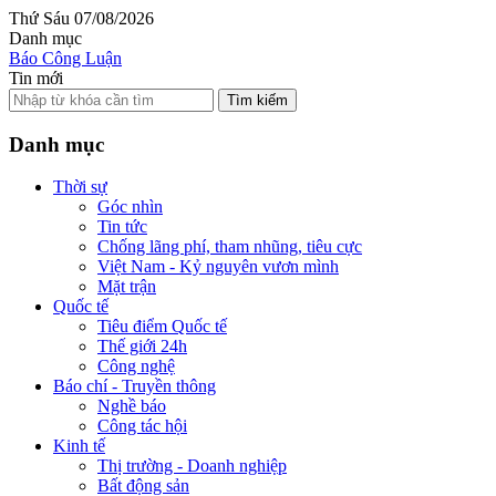
Thứ Sáu 07/08/2026
Danh mục
Báo Công Luận
Tin mới
Tìm kiếm
Danh mục
Thời sự
Góc nhìn
Tin tức
Chống lãng phí, tham nhũng, tiêu cực
Việt Nam - Kỷ nguyên vươn mình
Mặt trận
Quốc tế
Tiêu điểm Quốc tế
Thế giới 24h
Công nghệ
Báo chí - Truyền thông
Nghề báo
Công tác hội
Kinh tế
Thị trường - Doanh nghiệp
Bất động sản