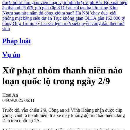
được bố trí làm giáo viên hoặc vị trí phù hợp
Vịnh Bắc Bộ xuất hiện
áp thấp nhiệt đới, gió giật cấp 8
Dự án cải tạo hạ lưu sông Kim
Ngưu sau nửa năm thi công giờ ra sao?
Hà Nội 'chạy đua' giải
phóng mặt bằng siêu dự án Trục không gian QL1A gần 162.000 tỷ
đồng
Ông Trump ký hai sắc lệnh mới siết quyền công dân theo nơi
sinh
Pháp luật
Vụ án
Xử phạt nhóm thanh niên náo
loạn quốc lộ trong ngày 2/9
Hoài An
04/09/2025 06:11
Trước đó, vào chiều 2/9, Công an xã Vĩnh Hoàng nhận được clip
ghi lại cảnh 6 thanh niên đi 3 xe máy không đội mũ bảo hiểm, lạng
lách trên quốc lộ 1A.