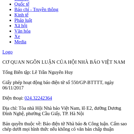
Quốc tế
Báo chí - Truyền thông
Kinh tế
Pháp luật
Xã hội
Văn hóa
Xe
Media
Logo
CƠ QUAN NGÔN LUẬN CỦA HỘI NHÀ BÁO VIỆT NAM
Tổng Biên tập: Lê Trần Nguyên Huy
Giấy phép hoạt động báo điện tử số 550/GP-BTTTT, ngày
06/11/2017
Điện thoại:
024.32242364
Địa chỉ:
Tòa nhà Hội Nhà báo Việt Nam, lô E2, đường Dương
Đình Nghệ, phường Cầu Giấy, TP. Hà Nội
Bản quyền thuộc về: Báo điện tử Nhà báo & Công luận. Cấm sao
chép dưới mọi hình thức nếu không có văn bản chấp thuận