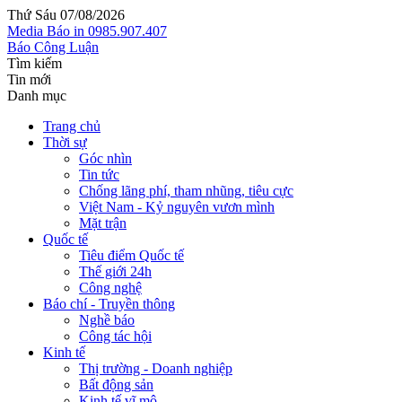
Thứ Sáu 07/08/2026
Media
Báo in
0985.907.407
Báo Công Luận
Tìm kiếm
Tin mới
Danh mục
Trang chủ
Thời sự
Góc nhìn
Tin tức
Chống lãng phí, tham nhũng, tiêu cực
Việt Nam - Kỷ nguyên vươn mình
Mặt trận
Quốc tế
Tiêu điểm Quốc tế
Thế giới 24h
Công nghệ
Báo chí - Truyền thông
Nghề báo
Công tác hội
Kinh tế
Thị trường - Doanh nghiệp
Bất động sản
Kinh tế vĩ mô