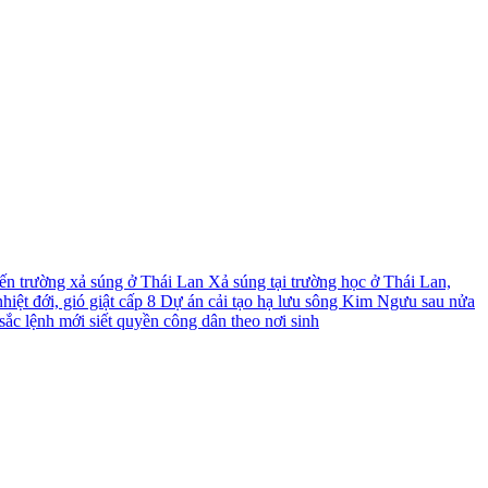
́n trường xả súng ở Thái Lan
Xả súng tại trường học ở Thái Lan,
iệt đới, gió giật cấp 8
Dự án cải tạo hạ lưu sông Kim Ngưu sau nửa
ắc lệnh mới siết quyền công dân theo nơi sinh