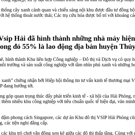
Hệ thống cây xanh cảnh quan và chiếu sáng nội khu được đầu tư đồng b
ới hệ thống thoát nước thải; Các trụ cứu hỏa được bố trí với khoảng 
sip Hải đã hình thành những nhà máy hiện đ
trong đó 55% là lao động địa bàn huyện Thủ
 hình thành Khu liên hợp Công nghiệp – Đô thị và Dịch vụ có quy hoạ
 môi trường và sản xuất công nghiệp với tầm nhìn phủ xanh và những ho
anh” chứng nhận bởi Hiệp hội thông tin tư vấn kinh tế thương mại 
IP đang hướng tới.
 góp quan trọng thúc đẩy phát triển kinh tế - xã hội của Hải Phòng, 
t thêm nhiều khu công nghiệp với tiêu chuẩn quốc tế hiện đại, văn minh
đậm phong cách Singapore, các dự án Khu đô thị VSIP Hải Phòng cũng 
g, các tiện nghi đẳng cấp.
các khu trò chơi vận động xen kẽ giữa các đô thị thấp tầng. Cùng với đó