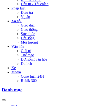
Đầu tư - Tài chính
Pháp luật
Điều tra
Vụ án
Xã hội
Giáo dục
Giao thông
Sức khỏe
Đời sống
Môi trường
Văn hóa
Giải trí
Thể thao
Đời sống văn hóa
Du lịch
Xe
Media
Công luận 24H
Rubik 360
Danh mục