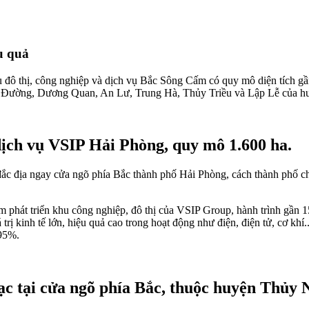
u quả
u đô thị, công nghiệp và dịch vụ Bắc Sông Cấm có quy mô diện tích gầ
hủy Đường, Dương Quan, An Lư, Trung Hà, Thủy Triều và Lập Lễ của 
dịch vụ VSIP Hải Phòng, quy mô 1.600 ha.
đắc địa ngay cửa ngõ phía Bắc thành phố Hải Phòng, cách thành phố c
 phát triển khu công nghiệp, đô thị của VSIP Group, hành trình gần 1
iá trị kinh tế lớn, hiệu quả cao trong hoạt động như điện, điện tử, cơ kh
 95%.
ạc tại cửa ngõ phía Bắc, thuộc huyện Thủ