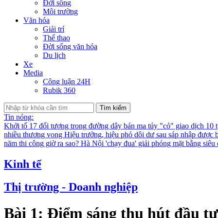
Đời sống
Môi trường
Văn hóa
Giải trí
Thể thao
Đời sống văn hóa
Du lịch
Xe
Media
Công luận 24H
Rubik 360
Tìm kiếm
Tin nóng:
Khởi tố 17 đối tượng trong đường dây bán ma túy "cỏ" giao dịch 10 
nhiều thương vong
Hiệu trưởng, hiệu phó dôi dư sau sáp nhập được bố
năm thi công giờ ra sao?
Hà Nội 'chạy đua' giải phóng mặt bằng siê
Kinh tế
Thị trường - Doanh nghiệp
Bài 1: Điểm sáng thu hút đầu tư