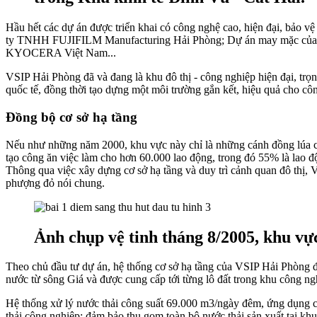
Hầu hết các dự án được triển khai có công nghệ cao, hiện đại, bảo v
ty TNHH FUJIFILM Manufacturing Hải Phòng; Dự án may mặc của Cô
KYOCERA Việt Nam...
VSIP Hải Phòng đã và đang là khu đô thị - công nghiệp hiện đại, trọ
quốc tế, đồng thời tạo dựng một môi trường gắn kết, hiệu quả cho cô
Đồng bộ cơ sở hạ tầng
Nếu như những năm 2000, khu vực này chỉ là những cánh đồng lúa chi
tạo công ăn việc làm cho hơn 60.000 lao động, trong đó 55% là lao
Thông qua việc xây dựng cơ sở hạ tầng và duy trì cảnh quan đô thị,
phượng đỏ nói chung.
Ảnh chụp vệ tinh tháng 8/2005, khu v
Theo chủ đầu tư dự án, hệ thống cơ sở hạ tầng của VSIP Hải Phòng đã
nước từ sông Giá và được cung cấp tới từng lô đất trong khu công 
Hệ thống xử lý nước thải công suất 69.000 m3/ngày đêm, ứng dụng 
thải công nghiệp; đảm bảo thu gom toàn bộ nước thải sản xuất tại khu