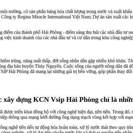
ệ môi trường, có sản phẩn hàng hóa chất lượng trong nước và xuất khẩ
ng ty Regina Miracle International Việt Nam; Dự án sản xuất các 
ng điểm của thành phố Hải Phòng - điểm sáng thu hút các nhà đầu tư nướ
ng việc kinh doanh của các nhà đầu tư và cư dân trong khu công nghiệp
êm trũng, năng suất thấp, đời sống nhân dân gặp nhiều khó khăn. Thì 
 động địa bàn huyện Thủy Nguyên. Cuộc sống của người nông dân đã đổ
 VSIP Hải Phòng đã mang lại những giá trị bền vững, góp phần thay đ
ực xây dựng KCN Vsip Hải Phòng chỉ là nhữn
 được triển khai đồng bộ với công nghệ hiện đại, tiên tiến. Trong đó
nghiệp thông qua mạng lưới đường ống dạng mạch vòng kết hợp với mạn
công nghệ tiên tiến tự động hóa hoàn toàn, xử lý nước thải theo qu
 công nghiệp, xử lý đạt tiêu chuẩn trước khi xả thải ra nguồn tiếp nh