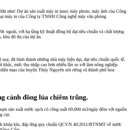
u lớn như: Dự án sản xuất máy in laser, máy photo, máy ảnh của Công
loại máy in của Công ty TNHH Công nghệ máy văn phòng
c ngoài, với hạ tầng kỹ thuật đồng bộ đạt tiêu chuẩn và chất lượng
, khu đô thị của dự án.
nay, đã hình thành những nhà máy hiện đại, đạt tiêu chuẩn quốc tế,
i khác, mức thu nhập cao hơn nhiều lần so với làm nông nghiệp.
ổi diện mạo của huyện Thủy Nguyên nói riêng và thành phố hoa
g cánh đồng lúa chiêm trũng.
, trạm sản xuất nước sạch có công suất 69.000 m3/ngày đêm với nguồn
g cụt.
y trình khép kín, đáp ứng quy chuẩn QCVN 40:2011/BTNMT về nước
ận Sông Cấm.