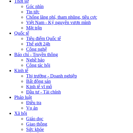
Thời sự
Góc nhìn
Tin tức
Chống lãng phí, tham nhũng, tiêu cực
Việt Nam - Kỷ nguyên vươn mình
Mặt trận
Quốc tế
Tiêu điểm Quốc tế
Thế giới 24h
Công nghệ
Báo chí - Truyền thông
Nghề báo
Công tác hội
Kinh tế
Thị trường - Doanh nghiệp
Bất động sản
Kinh tế vĩ mô
Đầu tư - Tài chính
Pháp luật
Điều tra
Vụ án
Xã hội
Giáo dục
Giao thông
Sức khỏe