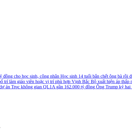
tỷ đồng cho học sinh, công nhân
Học sinh 14 tuổi bắn chết ông bà rồi đê
 trí làm giáo viên hoặc vị trí phù hợp
Vịnh Bắc Bộ xuất hiện áp thấp nh
u dự án Trục không gian QL1A gần 162.000 tỷ đồng
Ông Trump ký hai s