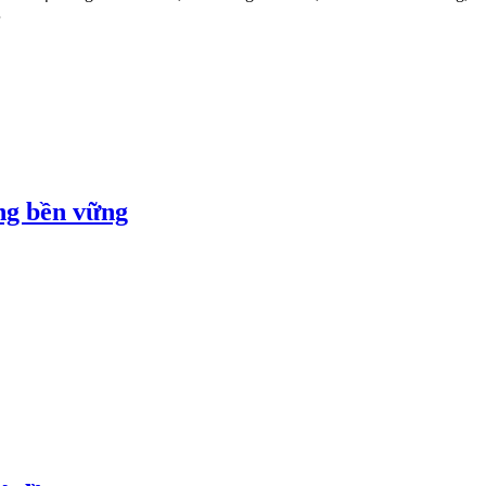
…
ng bền vững