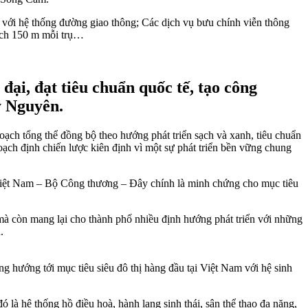
ộ với hệ thống đường giao thông; Các dịch vụ bưu chính viễn thông
cách 150 m mỗi trụ…
ại, đạt tiêu chuẩn quốc tế, tạo công
y Nguyên.
ch tổng thể đồng bộ theo hướng phát triển sạch và xanh, tiêu chuẩn
ạch định chiến lược kiên định vì một sự phát triển bền vững chung
Việt Nam – Bộ Công thương – Đây chính là minh chứng cho mục tiêu
mà còn mang lại cho thành phố nhiều định hướng phát triển với những
.
hướng tới mục tiêu siêu đô thị hàng đầu tại Việt Nam với hệ sinh
 là hệ thống hồ điều hoà, hành lang sinh thái, sân thể thao đa năng,