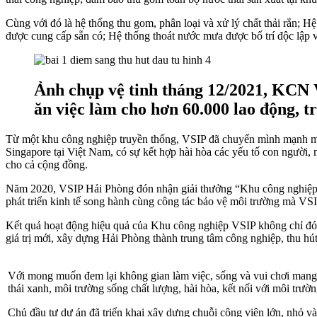
Cùng với đó là hệ thống thu gom, phân loại và xử lý chất thải rắn; 
được cung cấp sẵn có; Hệ thống thoát nước mưa được bố trí độc lập v
Ảnh chụp vệ tinh tháng 12/2021, KCN V
ăn việc làm cho hơn 60.000 lao động, 
Từ một khu công nghiệp truyền thống, VSIP đã chuyển mình mạnh mẽ,
Singapore tại Việt Nam, có sự kết hợp hài hòa các yếu tố con người,
cho cả cộng đồng.
Năm 2020, VSIP Hải Phòng đón nhận giải thưởng “Khu công nghiệp x
phát triển kinh tế song hành cùng công tác bảo vệ môi trường mà VS
Kết quả hoạt động hiệu quả của Khu công nghiệp VSIP không chỉ đóng
giá trị mới, xây dựng Hải Phòng thành trung tâm công nghiệp, thu hú
Với mong muốn đem lại không gian làm việc, sống và vui chơi mang 
thái xanh, môi trường sống chất lượng, hài hòa, kết nối với môi trườn
Chủ đầu tư dự án đã triển khai xây dựng chuỗi công viên lớn, nhỏ và 