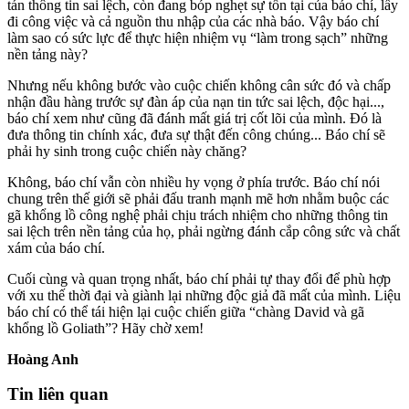
tán thông tin sai lệch, còn đang bóp nghẹt sự tồn tại của báo chí, lấy
đi công việc và cả nguồn thu nhập của các nhà báo. Vậy báo chí
làm sao có sức lực để thực hiện nhiệm vụ “làm trong sạch” những
nền tảng này?
Nhưng nếu không bước vào cuộc chiến không cân sức đó và chấp
nhận đầu hàng trước sự đàn áp của nạn tin tức sai lệch, độc hại...,
báo chí xem như cũng đã đánh mất giá trị cốt lõi của mình. Đó là
đưa thông tin chính xác, đưa sự thật đến công chúng... Báo chí sẽ
phải hy sinh trong cuộc chiến này chăng?
Không, báo chí vẫn còn nhiều hy vọng ở phía trước. Báo chí nói
chung trên thế giới sẽ phải đấu tranh mạnh mẽ hơn nhằm buộc các
gã khổng lồ công nghệ phải chịu trách nhiệm cho những thông tin
sai lệch trên nền tảng của họ, phải ngừng đánh cắp công sức và chất
xám của báo chí.
Cuối cùng và quan trọng nhất, báo chí phải tự thay đổi để phù hợp
với xu thế thời đại và giành lại những độc giả đã mất của mình. Liệu
báo chí có thể tái hiện lại cuộc chiến giữa “chàng David và gã
khổng lồ Goliath”? Hãy chờ xem!
Hoàng Anh
Tin liên quan