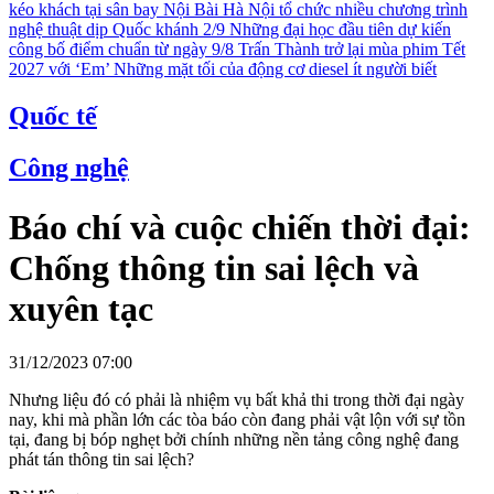
kéo khách tại sân bay Nội Bài
Hà Nội tổ chức nhiều chương trình
nghệ thuật dịp Quốc khánh 2/9
Những đại học đầu tiên dự kiến
công bố điểm chuẩn từ ngày 9/8
Trấn Thành trở lại mùa phim Tết
2027 với ‘Em’
Những mặt tối của động cơ diesel ít người biết
Quốc tế
Công nghệ
Báo chí và cuộc chiến thời đại:
Chống thông tin sai lệch và
xuyên tạc
31/12/2023 07:00
Nhưng liệu đó có phải là nhiệm vụ bất khả thi trong thời đại ngày
nay, khi mà phần lớn các tòa báo còn đang phải vật lộn với sự tồn
tại, đang bị bóp nghẹt bởi chính những nền tảng công nghệ đang
phát tán thông tin sai lệch?