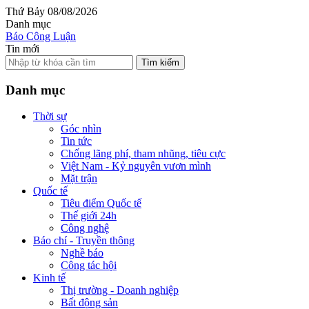
Thứ Bảy 08/08/2026
Danh mục
Báo Công Luận
Tin mới
Tìm kiếm
Danh mục
Thời sự
Góc nhìn
Tin tức
Chống lãng phí, tham nhũng, tiêu cực
Việt Nam - Kỷ nguyên vươn mình
Mặt trận
Quốc tế
Tiêu điểm Quốc tế
Thế giới 24h
Công nghệ
Báo chí - Truyền thông
Nghề báo
Công tác hội
Kinh tế
Thị trường - Doanh nghiệp
Bất động sản