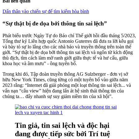
Bài liên quan
Dấn thân vào chiến sự để tìm kiếm hòa bình
“Sự thật bị đe dọa bởi thông tin sai lệch”
Phát biểu trước Ngày Tự do Báo chí Thế giới hồi đầu tháng 5/2023,
Tổng thư ký Liên hợp quốc Antonio Guterres đã đưa ra lời kêu gọi
và bày tỏ sự lo lắng cho các nhà báo và truyền thông trên toàn thế
giới. “Sự thật bị đe dọa bởi thông tin sai lệch và ngôn từ kích động
thù địch, tìm cách làm mờ ranh giới giữa thực tế và hư cấu, giữa
khoa học và âm mưu” - ông tuyên bố.
Trong khi đó, Tập đoàn truyền thông AG Sulzberger - đơn vị sở
hữu New York Times, cũng từng có một tuyên bố vào giữa năm
2023 rằng: “Internet đã giải phóng một loạt thông tin sai lệch... và
vấn nạn “câu view” hiện đang lấn át hệ sinh thái thông tin của
chúng ta… đẩy nhanh sự suy giảm niềm tin của xã hội”.
Tin giả, tin sai lệch và độc hại
đang được tiếp sức bởi Trí tuệ