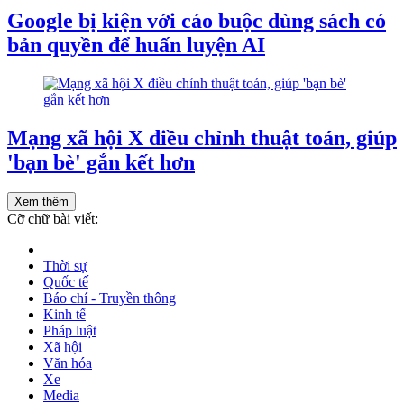
Google bị kiện với cáo buộc dùng sách có
bản quyền để huấn luyện AI
Mạng xã hội X điều chỉnh thuật toán, giúp
'bạn bè' gắn kết hơn
Xem thêm
Cỡ chữ bài viết:
Thời sự
Quốc tế
Báo chí - Truyền thông
Kinh tế
Pháp luật
Xã hội
Văn hóa
Xe
Media