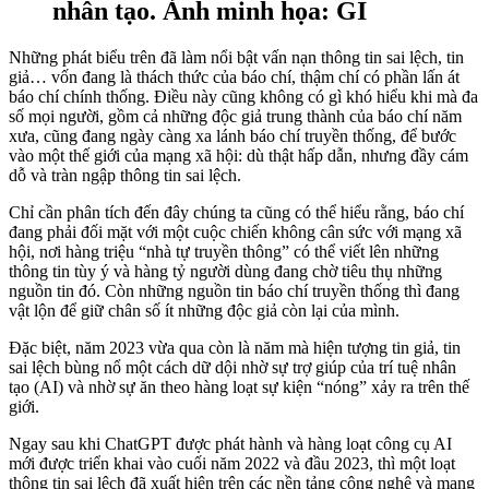
nhân tạo. Ảnh minh họa: GI
Những phát biểu trên đã làm nổi bật vấn nạn thông tin sai lệch, tin
giả… vốn đang là thách thức của báo chí, thậm chí có phần lấn át
báo chí chính thống. Điều này cũng không có gì khó hiểu khi mà đa
số mọi người, gồm cả những độc giả trung thành của báo chí năm
xưa, cũng đang ngày càng xa lánh báo chí truyền thống, để bước
vào một thế giới của mạng xã hội: dù thật hấp dẫn, nhưng đầy cám
dỗ và tràn ngập thông tin sai lệch.
Chỉ cần phân tích đến đây chúng ta cũng có thể hiểu rằng, báo chí
đang phải đối mặt với một cuộc chiến không cân sức với mạng xã
hội, nơi hàng triệu “nhà tự truyền thông” có thể viết lên những
thông tin tùy ý và hàng tỷ người dùng đang chờ tiêu thụ những
nguồn tin đó. Còn những nguồn tin báo chí truyền thống thì đang
vật lộn để giữ chân số ít những độc giả còn lại của mình.
Đặc biệt, năm 2023 vừa qua còn là năm mà hiện tượng tin giả, tin
sai lệch bùng nổ một cách dữ dội nhờ sự trợ giúp của trí tuệ nhân
tạo (AI) và nhờ sự ăn theo hàng loạt sự kiện “nóng” xảy ra trên thế
giới.
Ngay sau khi ChatGPT được phát hành và hàng loạt công cụ AI
mới được triển khai vào cuối năm 2022 và đầu 2023, thì một loạt
thông tin sai lệch đã xuất hiện trên các nền tảng công nghệ và mạng