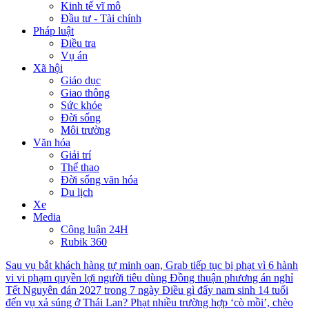
Kinh tế vĩ mô
Đầu tư - Tài chính
Pháp luật
Điều tra
Vụ án
Xã hội
Giáo dục
Giao thông
Sức khỏe
Đời sống
Môi trường
Văn hóa
Giải trí
Thể thao
Đời sống văn hóa
Du lịch
Xe
Media
Công luận 24H
Rubik 360
Sau vụ bắt khách hàng tự minh oan, Grab tiếp tục bị phạt vì 6 hành
vi vi phạm quyền lợi người tiêu dùng
Đồng thuận phương án nghỉ
Tết Nguyên đán 2027 trong 7 ngày
Điều gì đẩy nam sinh 14 tuổi
đến vụ xả súng ở Thái Lan?
Phạt nhiều trường hợp ‘cò mồi’, chèo