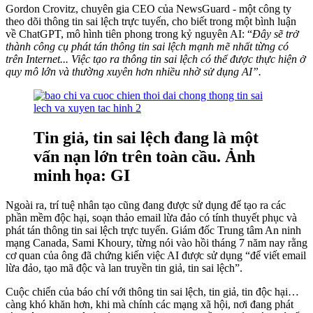
Gordon Crovitz, chuyên gia CEO của NewsGuard - một công ty
theo dõi thông tin sai lệch trực tuyến, cho biết trong một bình luận
về ChatGPT, mô hình tiên phong trong kỷ nguyên AI: “
Đây sẽ trở
thành công cụ phát tán thông tin sai lệch mạnh mẽ nhất từng có
trên Internet... Việc tạo ra thông tin sai lệch có thể được thực hiện ở
quy mô lớn và thường xuyên hơn nhiều nhờ sử dụng AI”.
Tin giả, tin sai lệch đang là một
vấn nạn lớn trên toàn cầu. Ảnh
minh họa: GI
Ngoài ra, trí tuệ nhân tạo cũng đang được sử dụng để tạo ra các
phần mềm độc hại, soạn thảo email lừa đảo có tính thuyết phục và
phát tán thông tin sai lệch trực tuyến. Giám đốc Trung tâm An ninh
mạng Canada, Sami Khoury, từng nói vào hồi tháng 7 năm nay rằng
cơ quan của ông đã chứng kiến việc AI được sử dụng “để viết email
lừa đảo, tạo mã độc và lan truyền tin giả, tin sai lệch”.
Cuộc chiến của báo chí với thông tin sai lệch, tin giả, tin độc hại…
càng khó khăn hơn, khi mà chính các mạng xã hội, nơi đang phát