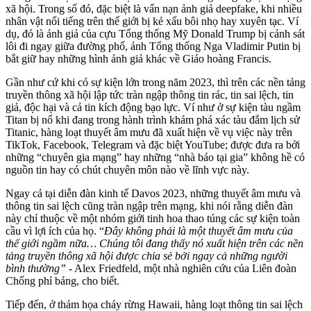
xã hội. Trong số đó, đặc biệt là vấn nạn ảnh giả deepfake, khi nhiều
nhân vật nổi tiếng trên thế giới bị kẻ xấu bôi nhọ hay xuyên tạc. Ví
dụ, đó là ảnh giả của cựu Tổng thống Mỹ Donald Trump bị cảnh sát
lôi đi ngay giữa đường phố, ảnh Tổng thống Nga Vladimir Putin bị
bắt giữ hay những hình ảnh giả khác về Giáo hoàng Francis.
Gần như cứ khi có sự kiện lớn trong năm 2023, thì trên các nền tảng
truyền thông xã hội lập tức tràn ngập thông tin rác, tin sai lệch, tin
giả, độc hại và cả tin kích động bạo lực. Ví như ở sự kiện tàu ngầm
Titan bị nổ khi đang trong hành trình khám phá xác tàu đắm lịch sử
Titanic, hàng loạt thuyết âm mưu đã xuất hiện về vụ việc này trên
TikTok, Facebook, Telegram và đặc biệt YouTube; được đưa ra bởi
những “chuyên gia mạng” hay những “nhà báo tại gia” không hề có
nguồn tin hay có chút chuyên môn nào về lĩnh vực này.
Ngay cả tại diễn đàn kinh tế Davos 2023, những thuyết âm mưu và
thông tin sai lệch cũng tràn ngập trên mạng, khi nói rằng diễn đàn
này chỉ thuộc về một nhóm giới tinh hoa thao túng các sự kiện toàn
cầu vì lợi ích của họ. “
Đây không phải là một thuyết âm mưu của
thế giới ngầm nữa… Chúng tôi đang thấy nó xuất hiện trên các nền
tảng truyền thông xã hội được chia sẻ bởi ngay cả những người
bình thường”
- Alex Friedfeld, một nhà nghiên cứu của Liên đoàn
Chống phỉ báng, cho biết.
Tiếp đến, ở thảm họa cháy rừng Hawaii, hàng loạt thông tin sai lệch