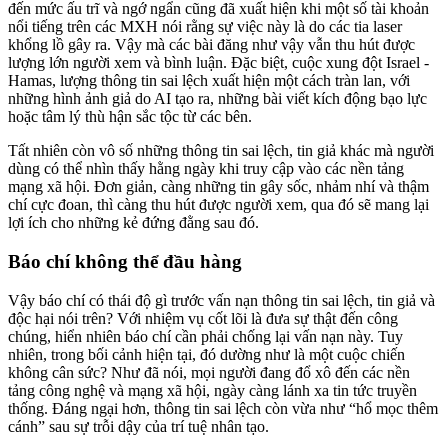
đến mức ấu trĩ và ngớ ngẩn cũng đã xuất hiện khi một số tài khoản
nổi tiếng trên các MXH nói rằng sự việc này là do các tia laser
khổng lồ gây ra. Vậy mà các bài đăng như vậy vẫn thu hút được
lượng lớn người xem và bình luận. Đặc biệt, cuộc xung đột Israel -
Hamas, lượng thông tin sai lệch xuất hiện một cách tràn lan, với
những hình ảnh giả do AI tạo ra, những bài viết kích động bạo lực
hoặc tâm lý thù hận sắc tộc từ các bên.
Tất nhiên còn vô số những thông tin sai lệch, tin giả khác mà người
dùng có thể nhìn thấy hằng ngày khi truy cập vào các nền tảng
mạng xã hội. Đơn giản, càng những tin gây sốc, nhảm nhí và thậm
chí cực đoan, thì càng thu hút được người xem, qua đó sẽ mang lại
lợi ích cho những kẻ đứng đằng sau đó.
Báo chí không thể đầu hàng
Vậy báo chí có thái độ gì trước vấn nạn thông tin sai lệch, tin giả và
độc hại nói trên? Với nhiệm vụ cốt lõi là đưa sự thật đến công
chúng, hiển nhiên báo chí cần phải chống lại vấn nạn này. Tuy
nhiên, trong bối cảnh hiện tại, đó dường như là một cuộc chiến
không cân sức? Như đã nói, mọi người đang đổ xô đến các nền
tảng công nghệ và mạng xã hội, ngày càng lánh xa tin tức truyền
thống. Đáng ngại hơn, thông tin sai lệch còn vừa như “hổ mọc thêm
cánh” sau sự trỗi dậy của trí tuệ nhân tạo.