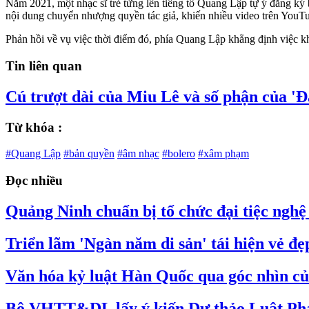
Năm 2021, một nhạc sĩ trẻ từng lên tiếng tố Quang Lập tự ý đăng ký
nội dung chuyển nhượng quyền tác giả, khiến nhiều video trên YouTu
Phản hồi về vụ việc thời điểm đó, phía Quang Lập khẳng định việc kh
Tin liên quan
Cú trượt dài của Miu Lê và số phận của 'Đạ
Từ khóa :
#Quang Lập
#bản quyền
#âm nhạc
#bolero
#xâm phạm
Đọc nhiều
Quảng Ninh chuẩn bị tổ chức đại tiệc nghệ 
Triển lãm 'Ngàn năm di sản' tái hiện vẻ đ
Văn hóa kỷ luật Hàn Quốc qua góc nhìn củ
Bộ VHTT&DL lấy ý kiến Dự thảo Luật Phát