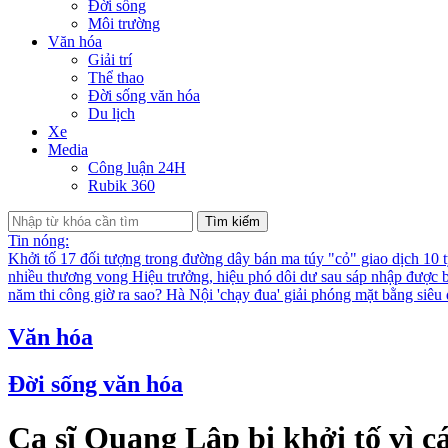
Đời sống
Môi trường
Văn hóa
Giải trí
Thể thao
Đời sống văn hóa
Du lịch
Xe
Media
Công luận 24H
Rubik 360
Tìm kiếm
Tin nóng:
Khởi tố 17 đối tượng trong đường dây bán ma túy "cỏ" giao dịch 10 
nhiều thương vong
Hiệu trưởng, hiệu phó dôi dư sau sáp nhập được bố
năm thi công giờ ra sao?
Hà Nội 'chạy đua' giải phóng mặt bằng siê
Văn hóa
Đời sống văn hóa
Ca sĩ Quang Lập bị khởi tố vì