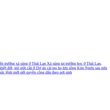
́n trường xả súng ở Thái Lan
Xả súng tại trường học ở Thái Lan,
iệt đới, gió giật cấp 8
Dự án cải tạo hạ lưu sông Kim Ngưu sau nửa
ắc lệnh mới siết quyền công dân theo nơi sinh