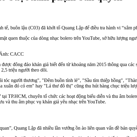
h tế, buôn lậu (C03) đã khởi tố Quang Lập để điều tra hành vi “xâm p
mặt quen thuộc của dòng nhạc bolero trên YouTube, sở hữu lượng người
n. Ảnh: CACC
h được đông đảo khán giả biết đến từ khoảng năm 2015 thông qua các
2,5 triệu người theo dõi.
ái tóc người thương", "Đêm buồn tỉnh lẻ", "Sầu tím thiệp hồng", "Thà
xuân đó có em" hay "Lá thư đô thị" cũng thu hút hàng chục triệu lượt
tại TP.HCM, chuyên tổ chức các hoạt động biểu diễn và thu âm boler
lưu và thu âm phục vụ khán giả yêu nhạc trên YouTube.
n quan”, Quang Lập đã nhiều lần vướng ồn ào liên quan vấn đề bản qu