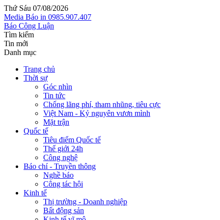
Thứ Sáu 07/08/2026
Media
Báo in
0985.907.407
Báo Công Luận
Tìm kiếm
Tin mới
Danh mục
Trang chủ
Thời sự
Góc nhìn
Tin tức
Chống lãng phí, tham nhũng, tiêu cực
Việt Nam - Kỷ nguyên vươn mình
Mặt trận
Quốc tế
Tiêu điểm Quốc tế
Thế giới 24h
Công nghệ
Báo chí - Truyền thông
Nghề báo
Công tác hội
Kinh tế
Thị trường - Doanh nghiệp
Bất động sản
Kinh tế vĩ mô