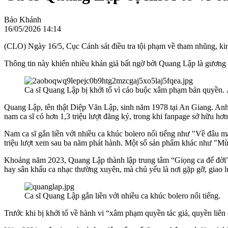
Bảo Khánh
16/05/2026 14:14
(CLO) Ngày 16/5, Cục Cảnh sát điều tra tội phạm về tham nhũng, kin
Thông tin này khiến nhiều khán giả bất ngờ bởi Quang Lập là gương 
Ca sĩ Quang Lập bị khởi tố vì cáo buộc xâm phạm bản quyề
Quang Lập, tên thật Diệp Văn Lập, sinh năm 1978 tại An Giang. An
nam ca sĩ có hơn 1,3 triệu lượt đăng ký, trong khi fanpage sở hữu hơn 
Nam ca sĩ gắn liền với nhiều ca khúc bolero nổi tiếng như "Về đâu m
triệu lượt xem sau ba năm phát hành. Một số sản phẩm khác như "Mùa 
Khoảng năm 2023, Quang Lập thành lập trung tâm “Giọng ca để đời” 
hay sân khấu ca nhạc thường xuyên, mà chủ yếu là nơi gặp gỡ, giao 
Ca sĩ Quang Lập gắn liền với nhiều ca khúc bolero nổi tiếng.
Trước khi bị khởi tố về hành vi “xâm phạm quyền tác giả, quyền liê