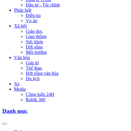
Đầu tư - Tài chính
Pháp luật
Điều tra
Vụ án
Xã hội
Giáo dục
Giao thông
Sức khỏe
Đời sống
Môi trường
Văn hóa
Giải trí
Thể thao
Đời sống văn hóa
Du lịch
Xe
Media
Công luận 24H
Rubik 360
Danh mục