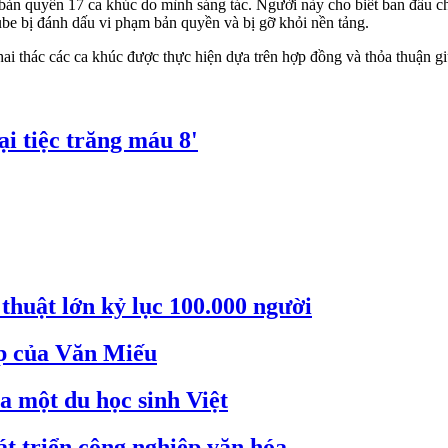
 bản quyền 17 ca khúc do mình sáng tác. Người này cho biết ban đầu c
be bị đánh dấu vi phạm bản quyền và bị gỡ khỏi nền tảng.
ai thác các ca khúc được thực hiện dựa trên hợp đồng và thỏa thuận gi
i tiệc trăng máu 8'
thuật lớn kỷ lục 100.000 người
ẹp của Văn Miếu
a một du học sinh Việt
 triển công nghiệp văn hóa