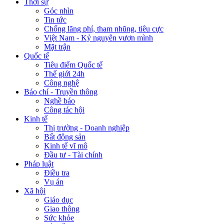
Thời sự
Góc nhìn
Tin tức
Chống lãng phí, tham nhũng, tiêu cực
Việt Nam - Kỷ nguyên vươn mình
Mặt trận
Quốc tế
Tiêu điểm Quốc tế
Thế giới 24h
Công nghệ
Báo chí - Truyền thông
Nghề báo
Công tác hội
Kinh tế
Thị trường - Doanh nghiệp
Bất động sản
Kinh tế vĩ mô
Đầu tư - Tài chính
Pháp luật
Điều tra
Vụ án
Xã hội
Giáo dục
Giao thông
Sức khỏe