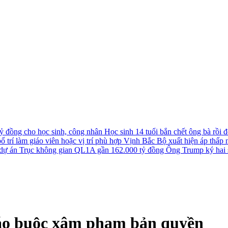
tỷ đồng cho học sinh, công nhân
Học sinh 14 tuổi bắn chết ông bà rồi đê
 trí làm giáo viên hoặc vị trí phù hợp
Vịnh Bắc Bộ xuất hiện áp thấp nh
u dự án Trục không gian QL1A gần 162.000 tỷ đồng
Ông Trump ký hai s
 cáo buộc xâm phạm bản quyền