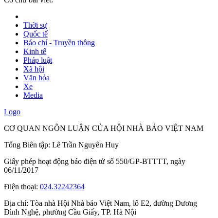
Thời sự
Quốc tế
Báo chí - Truyền thông
Kinh tế
Pháp luật
Xã hội
Văn hóa
Xe
Media
Logo
CƠ QUAN NGÔN LUẬN CỦA HỘI NHÀ BÁO VIỆT NAM
Tổng Biên tập: Lê Trần Nguyên Huy
Giấy phép hoạt động báo điện tử số 550/GP-BTTTT, ngày
06/11/2017
Điện thoại:
024.32242364
Địa chỉ:
Tòa nhà Hội Nhà báo Việt Nam, lô E2, đường Dương
Đình Nghệ, phường Cầu Giấy, TP. Hà Nội