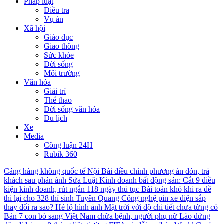
Pháp luật
Điều tra
Vụ án
Xã hội
Giáo dục
Giao thông
Sức khỏe
Đời sống
Môi trường
Văn hóa
Giải trí
Thể thao
Đời sống văn hóa
Du lịch
Xe
Media
Công luận 24H
Rubik 360
Cảng hàng không quốc tế Nội Bài điều chỉnh phương án đón, trả
khách sau phản ánh
Sửa Luật Kinh doanh bất động sản: Cắt 9 điều
kiện kinh doanh, rút ngắn 118 ngày thủ tục
Bài toán khó khi ra đề
thi lại cho 328 thí sinh Tuyên Quang
Công nghệ pin xe điện sắp
thay đổi ra sao?
Hé lộ hình ảnh Mặt trời với độ chi tiết chưa từng có
Bán 7 con bò sang Việt Nam chữa bệnh, người phụ nữ Lào đứng