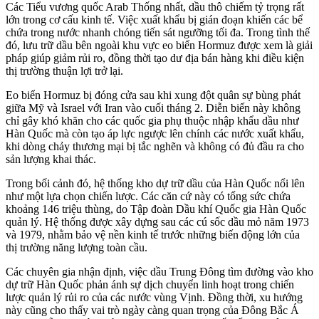
Các Tiểu vương quốc Arab Thống nhất, dầu thô chiếm tỷ trọng rất
lớn trong cơ cấu kinh tế. Việc xuất khẩu bị gián đoạn khiến các bể
chứa trong nước nhanh chóng tiến sát ngưỡng tối đa. Trong tình thế
đó, lưu trữ dầu bên ngoài khu vực eo biển Hormuz được xem là giải
pháp giúp giảm rủi ro, đồng thời tạo dư địa bán hàng khi điều kiện
thị trường thuận lợi trở lại.
Eo biển Hormuz bị đóng cửa sau khi xung đột quân sự bùng phát
giữa Mỹ và Israel với Iran vào cuối tháng 2. Diễn biến này không
chỉ gây khó khăn cho các quốc gia phụ thuộc nhập khẩu dầu như
Hàn Quốc mà còn tạo áp lực ngược lên chính các nước xuất khẩu,
khi dòng chảy thương mại bị tắc nghẽn và không có đủ đầu ra cho
sản lượng khai thác.
Trong bối cảnh đó, hệ thống kho dự trữ dầu của Hàn Quốc nổi lên
như một lựa chọn chiến lược. Các căn cứ này có tổng sức chứa
khoảng 146 triệu thùng, do Tập đoàn Dầu khí Quốc gia Hàn Quốc
quản lý. Hệ thống được xây dựng sau các cú sốc dầu mỏ năm 1973
và 1979, nhằm bảo vệ nền kinh tế trước những biến động lớn của
thị trường năng lượng toàn cầu.
Các chuyên gia nhận định, việc dầu Trung Đông tìm đường vào kho
dự trữ Hàn Quốc phản ánh sự dịch chuyển linh hoạt trong chiến
lược quản lý rủi ro của các nước vùng Vịnh. Đồng thời, xu hướng
này cũng cho thấy vai trò ngày càng quan trọng của Đông Bắc Á