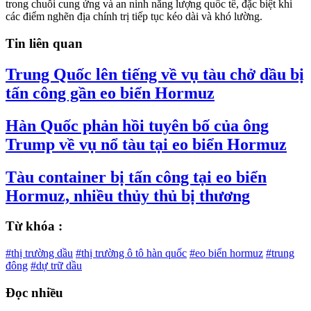
trong chuỗi cung ứng và an ninh năng lượng quốc tế, đặc biệt khi
các điểm nghẽn địa chính trị tiếp tục kéo dài và khó lường.
Tin liên quan
Trung Quốc lên tiếng về vụ tàu chở dầu bị
tấn công gần eo biển Hormuz
Hàn Quốc phản hồi tuyên bố của ông
Trump về vụ nổ tàu tại eo biển Hormuz
Tàu container bị tấn công tại eo biển
Hormuz, nhiều thủy thủ bị thương
Từ khóa :
#thị trường dầu
#thị trường ô tô hàn quốc
#eo biển hormuz
#trung
đông
#dự trữ dầu
Đọc nhiều