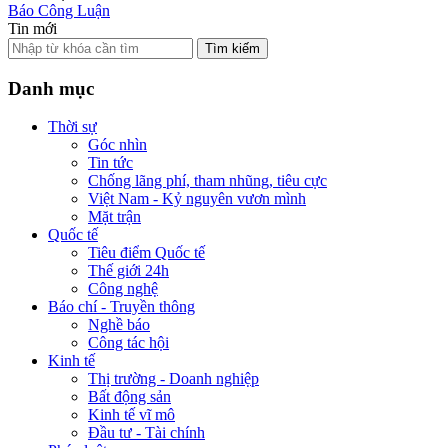
Báo Công Luận
Tin mới
Tìm kiếm
Danh mục
Thời sự
Góc nhìn
Tin tức
Chống lãng phí, tham nhũng, tiêu cực
Việt Nam - Kỷ nguyên vươn mình
Mặt trận
Quốc tế
Tiêu điểm Quốc tế
Thế giới 24h
Công nghệ
Báo chí - Truyền thông
Nghề báo
Công tác hội
Kinh tế
Thị trường - Doanh nghiệp
Bất động sản
Kinh tế vĩ mô
Đầu tư - Tài chính