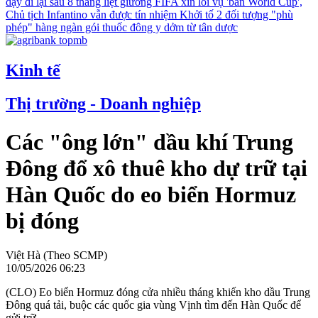
dậy đi lại sau 8 tháng liệt giường
FIFA xin lỗi vụ 'bán World Cup',
Chủ tịch Infantino vẫn được tín nhiệm
Khởi tố 2 đối tượng "phù
phép" hàng ngàn gói thuốc đông y dởm từ tân dược
Kinh tế
Thị trường - Doanh nghiệp
Các "ông lớn" dầu khí Trung
Đông đổ xô thuê kho dự trữ tại
Hàn Quốc do eo biển Hormuz
bị đóng
Việt Hà (Theo SCMP)
10/05/2026 06:23
(CLO) Eo biển Hormuz đóng cửa nhiều tháng khiến kho dầu Trung
Đông quá tải, buộc các quốc gia vùng Vịnh tìm đến Hàn Quốc để
gửi trữ.