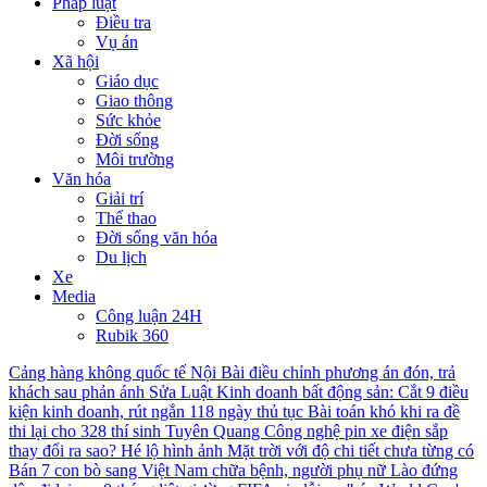
Pháp luật
Điều tra
Vụ án
Xã hội
Giáo dục
Giao thông
Sức khỏe
Đời sống
Môi trường
Văn hóa
Giải trí
Thể thao
Đời sống văn hóa
Du lịch
Xe
Media
Công luận 24H
Rubik 360
Cảng hàng không quốc tế Nội Bài điều chỉnh phương án đón, trả
khách sau phản ánh
Sửa Luật Kinh doanh bất động sản: Cắt 9 điều
kiện kinh doanh, rút ngắn 118 ngày thủ tục
Bài toán khó khi ra đề
thi lại cho 328 thí sinh Tuyên Quang
Công nghệ pin xe điện sắp
thay đổi ra sao?
Hé lộ hình ảnh Mặt trời với độ chi tiết chưa từng có
Bán 7 con bò sang Việt Nam chữa bệnh, người phụ nữ Lào đứng