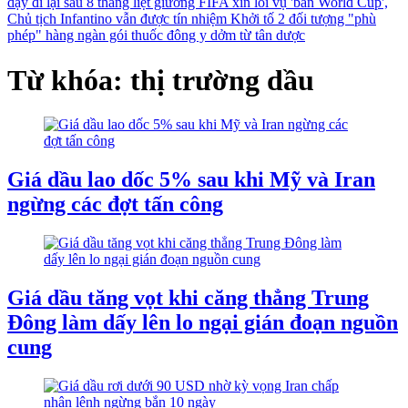
dậy đi lại sau 8 tháng liệt giường
FIFA xin lỗi vụ 'bán World Cup',
Chủ tịch Infantino vẫn được tín nhiệm
Khởi tố 2 đối tượng "phù
phép" hàng ngàn gói thuốc đông y dởm từ tân dược
Từ khóa: thị trường dầu
Giá dầu lao dốc 5% sau khi Mỹ và Iran
ngừng các đợt tấn công
Giá dầu tăng vọt khi căng thẳng Trung
Đông làm dấy lên lo ngại gián đoạn nguồn
cung