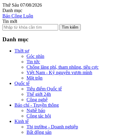
Thứ Sáu 07/08/2026
Danh mục
Báo Công Luận
Tin mới
Tìm kiếm
Danh mục
Thời sự
Góc nhìn
Tin tức
Chống lãng phí, tham nhũng, tiêu cực
Việt Nam - Kỷ nguyên vươn mình
Mặt trận
Quốc tế
Tiêu điểm Quốc tế
Thế giới 24h
Công nghệ
Báo chí - Truyền thông
Nghề báo
Công tác hội
Kinh tế
Thị trường - Doanh nghiệp
Bất động sản