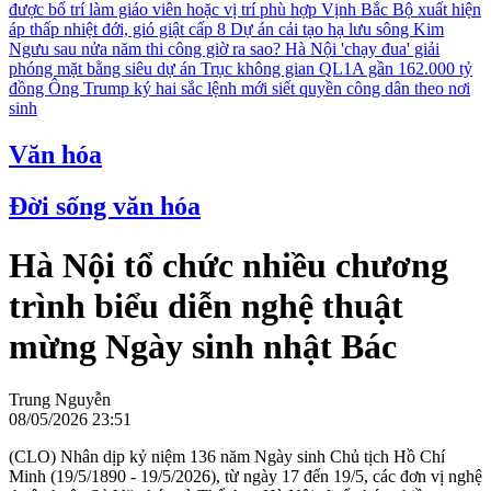
được bố trí làm giáo viên hoặc vị trí phù hợp
Vịnh Bắc Bộ xuất hiện
áp thấp nhiệt đới, gió giật cấp 8
Dự án cải tạo hạ lưu sông Kim
Ngưu sau nửa năm thi công giờ ra sao?
Hà Nội 'chạy đua' giải
phóng mặt bằng siêu dự án Trục không gian QL1A gần 162.000 tỷ
đồng
Ông Trump ký hai sắc lệnh mới siết quyền công dân theo nơi
sinh
Văn hóa
Đời sống văn hóa
Hà Nội tổ chức nhiều chương
trình biểu diễn nghệ thuật
mừng Ngày sinh nhật Bác
Trung Nguyễn
08/05/2026 23:51
(CLO) Nhân dịp kỷ niệm 136 năm Ngày sinh Chủ tịch Hồ Chí
Minh (19/5/1890 - 19/5/2026), từ ngày 17 đến 19/5, các đơn vị nghệ