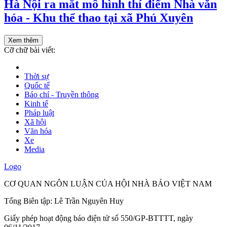
Hà Nội ra mắt mô hình thí điểm Nhà văn
hóa - Khu thể thao tại xã Phú Xuyên
Xem thêm
Cỡ chữ bài viết:
Thời sự
Quốc tế
Báo chí - Truyền thông
Kinh tế
Pháp luật
Xã hội
Văn hóa
Xe
Media
Logo
CƠ QUAN NGÔN LUẬN CỦA HỘI NHÀ BÁO VIỆT NAM
Tổng Biên tập: Lê Trần Nguyên Huy
Giấy phép hoạt động báo điện tử số 550/GP-BTTTT, ngày