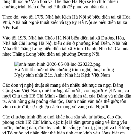
thuật thuộc Sở Văn hóa và Thể thao Hà Nội sẽ tổ chức nhiều
chương trình biểu diễn nghệ thuật để phục vụ nhân dân.
Theo đó, vào tối 17/5, Nhà hát Kịch Hà Nội sẽ biểu diễn tại xã Hòa
Phú, Nhà hát Nghệ thuật xiếc và tạp kỹ Hà Nội sẽ biểu diễn tại xã
Yên Bài.
Vào tối 19/5, Nhà hát Chèo Hà Nội biểu diễn tại xã Dương Hòa,
Nhà hát Cải lương Hà Nội biểu diễn ở phường Phú Diễn, Nhà hát
Múa rối Thăng Long biểu diễn tại xã Vĩnh Thanh, Nhà hát Ca múa
nhạc Thăng Long biểu diễn tại phường Dương Nội.
Hà Nội tổ chức nhiều chương trình nghệ thuật mừng
Ngày sinh nhật Bác. Ảnh: Nhà hát Kịch Việt Nam
Các đơn vị nghệ thuật sẽ mang đến nhiều tiết mục ca ngợi Đảng
Cộng sản Việt Nam; quê hương, đất nước, con người Việt Nam; ca
ngợi Chủ tịch Hồ Chí Minh - lãnh tụ thiên tài của Đảng và nhân dân
ta, Anh hùng giải phóng dân tộc, Danh nhân văn hóa thế giới; tôn
vinh cuộc đời, sự nghiệp cách mạng vẻ vang của Người.
Các chương trình đồng thời khắc họa sâu sắc tư tưởng, đạo đức,
phong cách Hồ Chí Minh, đặc biệt là tấm gương sáng về lòng yêu
nước, thương dân, đức hy sinh, lối sống giản dị, gần gũi và hết lòng
vì Tổ quốc, vì nhân dân; thể hiện tình cảm kính yêu, lòng biết ơn