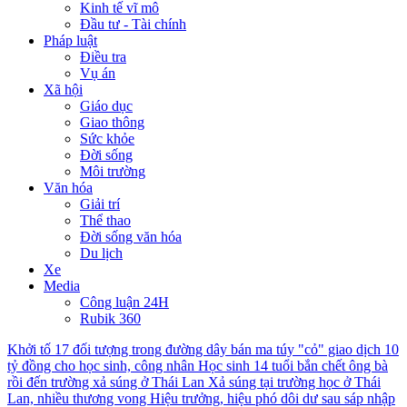
Kinh tế vĩ mô
Đầu tư - Tài chính
Pháp luật
Điều tra
Vụ án
Xã hội
Giáo dục
Giao thông
Sức khỏe
Đời sống
Môi trường
Văn hóa
Giải trí
Thể thao
Đời sống văn hóa
Du lịch
Xe
Media
Công luận 24H
Rubik 360
Khởi tố 17 đối tượng trong đường dây bán ma túy "cỏ" giao dịch 10
tỷ đồng cho học sinh, công nhân
Học sinh 14 tuổi bắn chết ông bà
rồi đến trường xả súng ở Thái Lan
Xả súng tại trường học ở Thái
Lan, nhiều thương vong
Hiệu trưởng, hiệu phó dôi dư sau sáp nhập