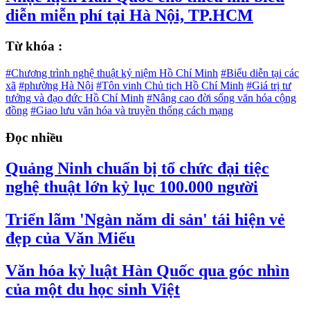
diễn miễn phí tại Hà Nội, TP.HCM
Từ khóa :
#Chương trình nghệ thuật kỷ niệm Hồ Chí Minh
#Biểu diễn tại các
xã
#phường Hà Nội
#Tôn vinh Chủ tịch Hồ Chí Minh
#Giá trị tư
tưởng và đạo đức Hồ Chí Minh
#Nâng cao đời sống văn hóa cộng
đồng
#Giao lưu văn hóa và truyền thống cách mạng
Đọc nhiều
Quảng Ninh chuẩn bị tổ chức đại tiệc
nghệ thuật lớn kỷ lục 100.000 người
Triển lãm 'Ngàn năm di sản' tái hiện vẻ
đẹp của Văn Miếu
Văn hóa kỷ luật Hàn Quốc qua góc nhìn
của một du học sinh Việt