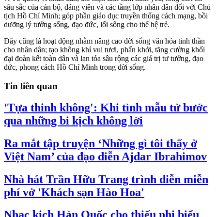
sâu sắc của cán bộ, đảng viên và các tầng lớp nhân dân đối với Chủ
tịch Hồ Chí Minh; góp phần giáo dục truyền thống cách mạng, bồi
dưỡng lý tưởng sống, đạo đức, lối sống cho thế hệ trẻ.
Đây cũng là hoạt động nhằm nâng cao đời sống văn hóa tinh thần
cho nhân dân; tạo không khí vui tươi, phấn khởi, tăng cường khối
đại đoàn kết toàn dân và lan tỏa sâu rộng các giá trị tư tưởng, đạo
đức, phong cách Hồ Chí Minh trong đời sống.
Tin liên quan
'Tựa thinh không': Khi tình mẫu tử bước
qua những bi kịch không lời
Ra mắt tập truyện ‘Những gì tôi thấy ở
Việt Nam’ của đạo diễn Ajdar Ibrahimov
Nhà hát Trần Hữu Trang trình diễn miễn
phí vở 'Khách sạn Hào Hoa'
Nhạc kịch Hàn Quốc cho thiếu nhi biểu