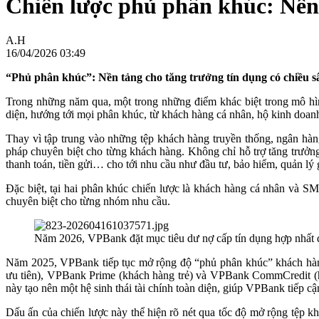
Chiến lược phủ phân khúc: Nền
A.H
16/04/2026 03:49
“Phủ phân khúc”: Nền tảng cho tăng trưởng tín dụng có chiều s
Trong những năm qua, một trong những điểm khác biệt trong mô 
diện, hướng tới mọi phân khúc, từ khách hàng cá nhân, hộ kinh doa
Thay vì tập trung vào những tệp khách hàng truyền thống, ngân hàn
pháp chuyên biệt cho từng khách hàng. Không chỉ hỗ trợ tăng trưởn
thanh toán, tiền gửi… cho tới nhu cầu như đầu tư, bảo hiểm, quản l
Đặc biệt, tại hai phân khúc chiến lược là khách hàng cá nhân và S
chuyên biệt cho từng nhóm nhu cầu.
Năm 2026, VPBank đặt mục tiêu dư nợ cấp tín dụng hợp nhất đ
Năm 2025, VPBank tiếp tục mở rộng độ “phủ phân khúc” khách hàn
ưu tiên), VPBank Prime (khách hàng trẻ) và VPBank CommCredit (
này tạo nên một hệ sinh thái tài chính toàn diện, giúp VPBank tiếp 
Dấu ấn của chiến lược này thể hiện rõ nét qua tốc độ mở rộng tệ