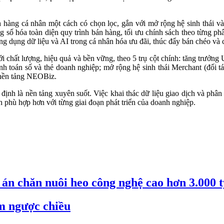
àng cá nhân một cách có chọn lọc, gắn với mở rộng hệ sinh thái và
g số hóa toàn diện quy trình bán hàng, tối ưu chính sách theo từng phâ
 dụng dữ liệu và AI trong cá nhân hóa ưu đãi, thúc đẩy bán chéo và cải
i chất lượng, hiệu quả và bền vững, theo 5 trụ cột chính: tăng trưởn
h toán số và thẻ doanh nghiệp; mở rộng hệ sinh thái Merchant (đối tá
 nền tảng NEOBiz.
c định là nền tảng xuyên suốt. Việc khai thác dữ liệu giao dịch và ph
ính phù hợp hơn với từng giai đoạn phát triển của doanh nghiệp.
án chăn nuôi heo công nghệ cao hơn 3.000 
m ngược chiều