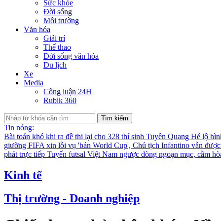
Sức khỏe
Đời sống
Môi trường
Văn hóa
Giải trí
Thể thao
Đời sống văn hóa
Du lịch
Xe
Media
Công luận 24H
Rubik 360
Tìm kiếm
Tin nóng:
Bài toán khó khi ra đề thi lại cho 328 thí sinh Tuyên Quang
Hé lộ hìn
giường
FIFA xin lỗi vụ 'bán World Cup', Chủ tịch Infantino vẫn đượ
phát trực tiếp
Tuyển futsal Việt Nam ngược dòng ngoạn mục, cầm hò
Kinh tế
Thị trường - Doanh nghiệp