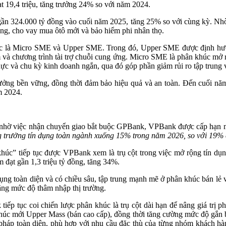
t 19,4 triệu, tăng trưởng 24% so với năm 2024.
ần 324.000 tỷ đồng vào cuối năm 2025, tăng 25% so với cùng kỳ. Nhờ q
ụng, cho vay mua ôtô mới và bảo hiểm phi nhân thọ.
là Micro SME và Upper SME. Trong đó, Upper SME được định hướng gi
m và chương trình tài trợ chuỗi cung ứng. Micro SME là phân khúc mở r
thực và chu kỳ kinh doanh ngắn, qua đó góp phần giảm rủi ro tập trung 
g trưởng bền vững, đồng thời đảm bảo hiệu quả và an toàn. Đến cuố
m 2024.
nhờ việc nhận chuyển giao bắt buộc GPBank, VPBank được cấp hạn m
g trưởng tín dụng toàn ngành xuống 15% trong năm 2026, so với 19%
n khúc” tiếp tục được VPBank xem là trụ cột trong việc mở rộng tín
 đạt gần 1,3 triệu tỷ đồng, tăng 34%.
dụng toàn diện và có chiều sâu, tập trung mạnh mẽ ở phân khúc bán lẻ 
ăng mức độ thâm nhập thị trường.
ếp tục coi chiến lược phân khúc là trụ cột dài hạn để nâng giá trị 
húc mới Upper Mass (bán cao cấp), đồng thời tăng cường mức độ gắn 
háp toàn diện, phù hợp với nhu cầu đặc thù của từng nhóm khách hàng