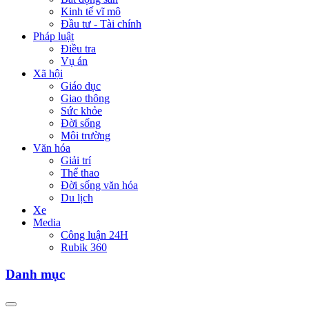
Kinh tế vĩ mô
Đầu tư - Tài chính
Pháp luật
Điều tra
Vụ án
Xã hội
Giáo dục
Giao thông
Sức khỏe
Đời sống
Môi trường
Văn hóa
Giải trí
Thể thao
Đời sống văn hóa
Du lịch
Xe
Media
Công luận 24H
Rubik 360
Danh mục