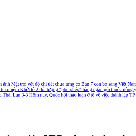
h ảnh Mặt trời với độ chi tiết chưa từng có
Bán 7 con bò sang Việt Nam 
c tín nhiệm
Khởi tố 2 đối tượng "phù phép" hàng ngàn gói thuốc đông 
a Thái Lan 3-3
Hôm nay, Quốc hội thảo luận ở tổ về việc thành lập 