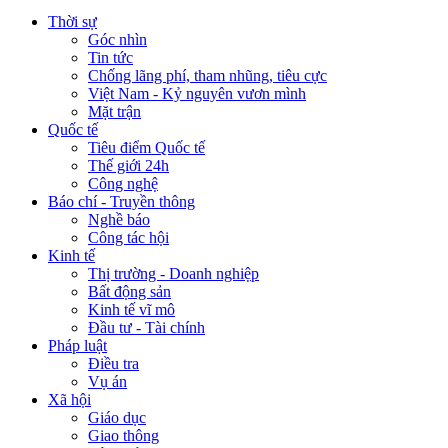
Thời sự
Góc nhìn
Tin tức
Chống lãng phí, tham nhũng, tiêu cực
Việt Nam - Kỷ nguyên vươn mình
Mặt trận
Quốc tế
Tiêu điểm Quốc tế
Thế giới 24h
Công nghệ
Báo chí - Truyền thông
Nghề báo
Công tác hội
Kinh tế
Thị trường - Doanh nghiệp
Bất động sản
Kinh tế vĩ mô
Đầu tư - Tài chính
Pháp luật
Điều tra
Vụ án
Xã hội
Giáo dục
Giao thông