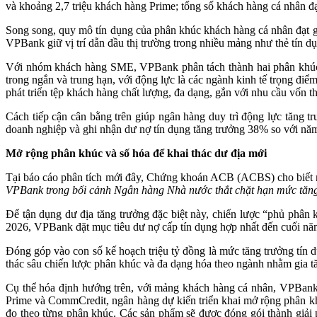
và khoảng 2,7 triệu khách hàng Prime; tổng số khách hàng cá nhân đạ
Song song, quy mô tín dụng của phân khúc khách hàng cá nhân đạt g
VPBank giữ vị trí dẫn đầu thị trường trong nhiều mảng như thẻ tín d
Với nhóm khách hàng SME, VPBank phân tách thành hai phân khúc 
trong ngắn và trung hạn, với động lực là các ngành kinh tế trọng điể
phát triển tệp khách hàng chất lượng, đa dạng, gắn với nhu cầu vốn 
Cách tiếp cận cân bằng trên giúp ngân hàng duy trì động lực tăn
doanh nghiệp và ghi nhận dư nợ tín dụng tăng trưởng 38% so với nă
Mở rộng
phân khúc
và số hóa để khai thác dư địa mới
Tại báo cáo phân tích mới đây, Chứng khoán ACB (ACBS) cho biết 
VPBank trong bối cảnh Ngân hàng Nhà nước thắt chặt hạn mức tăn
Để tận dụng dư địa tăng trưởng đặc biệt này, chiến lược “phủ phâ
2026, VPBank đặt mục tiêu dư nợ cấp tín dụng hợp nhất đến cuối năm
Đóng góp vào con số kế hoạch triệu tỷ đồng là mức tăng trưởng tín 
thác sâu chiến lược phân khúc và đa dạng hóa theo ngành nhằm gia t
Cụ thể hóa định hướng trên, với mảng khách hàng cá nhân, VPBank ti
Prime và CommCredit, ngân hàng dự kiến triển khai mở rộng phân k
đo theo từng phân khúc. Các sản phẩm sẽ được đóng gói thành giải p