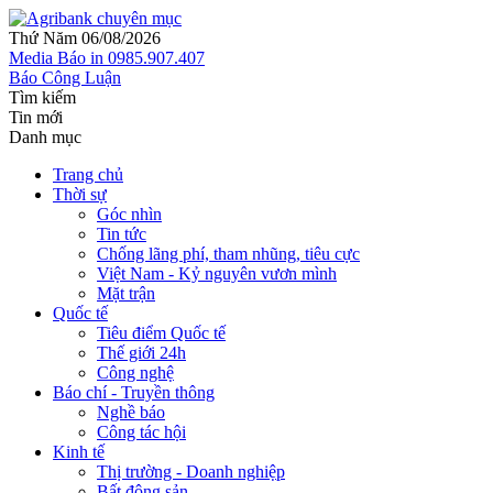
Thứ Năm 06/08/2026
Media
Báo in
0985.907.407
Báo Công Luận
Tìm kiếm
Tin mới
Danh mục
Trang chủ
Thời sự
Góc nhìn
Tin tức
Chống lãng phí, tham nhũng, tiêu cực
Việt Nam - Kỷ nguyên vươn mình
Mặt trận
Quốc tế
Tiêu điểm Quốc tế
Thế giới 24h
Công nghệ
Báo chí - Truyền thông
Nghề báo
Công tác hội
Kinh tế
Thị trường - Doanh nghiệp
Bất động sản