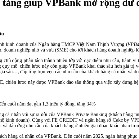
 tảng giúp VPBank mở rộng dư đ
âu
hình kinh doanh của Ngân hàng TMCP Việt Nam Thịnh Vượng (
VPBa
nh, doanh nghiệp nhỏ và vừa (SME) cho tới khách hàng doanh nghiệp l
g chủ động phân tách thành nhiều lớp với đặc điểm nhu cầu, hành vi 
g quy mô, chiến lược này còn giúp VPBank khai thác sâu hơn giá trị v
ý gia sản…, đáp ứng trọn vẹn các nhu cầu của khách hàng cá nhân và d
ME, chiến lược này được VPBank đào sâu thông qua việc xây dựng hệ t
ến cuối năm đạt gần 1,3 triệu tỷ đồng, tăng 34%
g cá nhân với sự ra đời của VPBank Private Banking (khách hàng t
hộ kinh doanh). Cùng với FE CREDIT và ngân hàng số Cake by VPBa
cận và đáp ứng nhu cầu của khách hàng ở nhiều giai đoạn khác nhau tro
p khách hàng cá nhân của VPBank. Đến cuối năm 2025, ngân hàng phục