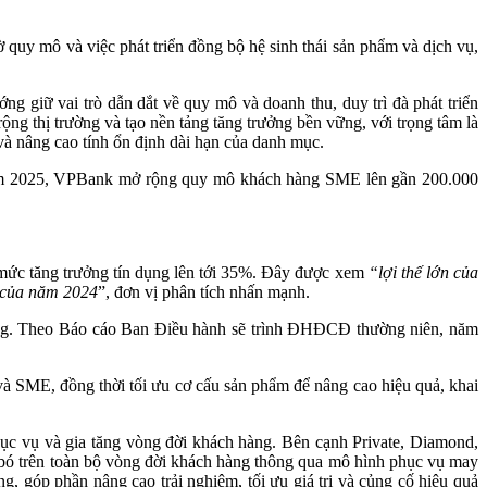
uy mô và việc phát triển đồng bộ hệ sinh thái sản phẩm và dịch vụ,
ữ vai trò dẫn dắt về quy mô và doanh thu, duy trì đà phát triển
ộng thị trường và tạo nền tảng tăng trưởng bền vững, với trọng tâm là
và nâng cao tính ổn định dài hạn của danh mục.
i năm 2025, VPBank mở rộng quy mô khách hàng SME lên gần 200.000
ức tăng trưởng tín dụng lên tới 35%. Đây được xem
“lợi thế lớn của
 của năm 2024
”, đơn vị phân tích nhấn mạnh.
 dụng. Theo Báo cáo Ban Điều hành sẽ trình ĐHĐCĐ thường niên, năm
và SME, đồng thời tối ưu cơ cấu sản phẩm để nâng cao hiệu quả, khai
phục vụ và gia tăng vòng đời khách hàng. Bên cạnh Private, Diamond,
bó trên toàn bộ vòng đời khách hàng thông qua mô hình phục vụ may
, góp phần nâng cao trải nghiệm, tối ưu giá trị và củng cố hiệu quả