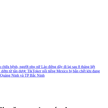
chữa bệnh, người phụ nữ Lào đứng dậy đi lại sau 8 tháng liệt
y dởm từ tân dược
TikToker nổi tiếng Mexico bị bắn chết khi đang
TP Quảng Ninh và TP Bắc Ninh