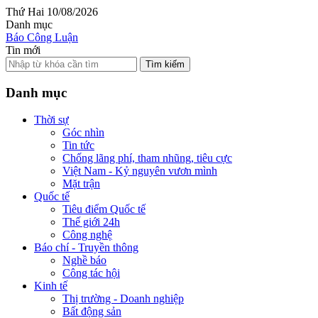
Thứ Hai 10/08/2026
Danh mục
Báo Công Luận
Tin mới
Tìm kiếm
Danh mục
Thời sự
Góc nhìn
Tin tức
Chống lãng phí, tham nhũng, tiêu cực
Việt Nam - Kỷ nguyên vươn mình
Mặt trận
Quốc tế
Tiêu điểm Quốc tế
Thế giới 24h
Công nghệ
Báo chí - Truyền thông
Nghề báo
Công tác hội
Kinh tế
Thị trường - Doanh nghiệp
Bất động sản