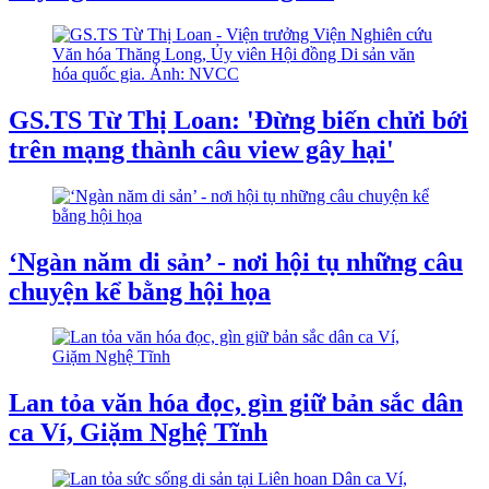
GS.TS Từ Thị Loan: 'Đừng biến chửi bới
trên mạng thành câu view gây hại'
‘Ngàn năm di sản’ - nơi hội tụ những câu
chuyện kể bằng hội họa
Lan tỏa văn hóa đọc, gìn giữ bản sắc dân
ca Ví, Giặm Nghệ Tĩnh