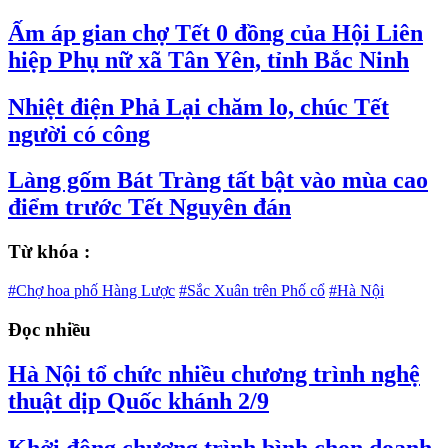
Ấm áp gian chợ Tết 0 đồng của Hội Liên
hiệp Phụ nữ xã Tân Yên, tỉnh Bắc Ninh
Nhiệt điện Phả Lại chăm lo, chúc Tết
người có công
Làng gốm Bát Tràng tất bật vào mùa cao
điểm trước Tết Nguyên đán
Từ khóa :
#Chợ hoa phố Hàng Lược
#Sắc Xuân trên Phố cổ
#Hà Nội
Đọc nhiều
Hà Nội tổ chức nhiều chương trình nghệ
thuật dịp Quốc khánh 2/9
Khởi động chương trình bình chọn doanh