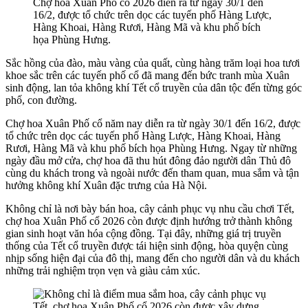
Chợ hoa Xuân Phố cổ 2026 diễn ra từ ngày 30/1 đến
16/2, được tổ chức trên dọc các tuyến phố Hàng Lược,
Hàng Khoai, Hàng Rươi, Hàng Mã và khu phố bích
họa Phùng Hưng.
Sắc hồng của đào, màu vàng của quất, cùng hàng trăm loại hoa tươi
khoe sắc trên các tuyến phố cổ đã mang đến bức tranh mùa Xuân
sinh động, lan tỏa không khí Tết cổ truyền của dân tộc đến từng góc
phố, con đường.
Chợ hoa Xuân Phố cổ năm nay diễn ra từ ngày 30/1 đến 16/2, được
tổ chức trên dọc các tuyến phố Hàng Lược, Hàng Khoai, Hàng
Rươi, Hàng Mã và khu phố bích họa Phùng Hưng. Ngay từ những
ngày đầu mở cửa, chợ hoa đã thu hút đông đảo người dân Thủ đô
cùng du khách trong và ngoài nước đến tham quan, mua sắm và tận
hưởng không khí Xuân đặc trưng của Hà Nội.
Không chỉ là nơi bày bán hoa, cây cảnh phục vụ nhu cầu chơi Tết,
chợ hoa Xuân Phố cổ 2026 còn được định hướng trở thành không
gian sinh hoạt văn hóa cộng đồng. Tại đây, những giá trị truyền
thống của Tết cổ truyền được tái hiện sinh động, hòa quyện cùng
nhịp sống hiện đại của đô thị, mang đến cho người dân và du khách
những trải nghiệm trọn vẹn và giàu cảm xúc.