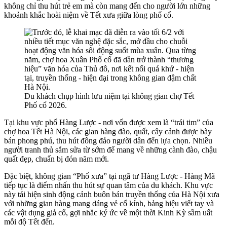
không chỉ thu hút trẻ em mà còn mang đến cho người lớn những
khoảnh khắc hoài niệm về Tết xưa giữa lòng phố cổ.
Du khách chụp hình lưu niệm tại không gian chợ Tết
Phố cổ 2026.
Tại khu vực phố Hàng Lược - nơi vốn được xem là “trái tim” của
chợ hoa Tết Hà Nội, các gian hàng đào, quất, cây cảnh được bày
bán phong phú, thu hút đông đảo người dân đến lựa chọn. Nhiều
người tranh thủ sắm sửa từ sớm để mang về những cành đào, chậu
quất đẹp, chuẩn bị đón năm mới.
Đặc biệt, không gian “Phố xưa” tại ngã tư Hàng Lược - Hàng Mã
tiếp tục là điểm nhấn thu hút sự quan tâm của du khách. Khu vực
này tái hiện sinh động cảnh buôn bán truyền thống của Hà Nội xưa
với những gian hàng mang dáng vẻ cổ kính, bảng hiệu viết tay và
các vật dụng giả cổ, gợi nhắc ký ức về một thời Kinh Kỳ sầm uất
mỗi độ Tết đến.