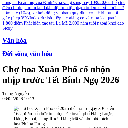
tráng sĩ: Bí ẩn mộ vua Đinh"
Giá vàng sáng nay 10/8/2026: Tiếp tục
điều chỉnh giảm
Ireland dẫn độ trùm tội phạm từ Dubai về nước
Từ
hôm nay (10/8), xe hợp đồng vi phạm quy định có thể bị thu hồi
giấy phép
VN-Index dự báo tiếp tục giằng co và rung lắc quanh
1.800 điểm
Phát hiện xác tàu La Mã 2.000 năm tuổi ngoài khơi đảo
Sicily
Văn hóa
Đời sống văn hóa
Chợ hoa Xuân Phố cổ nhộn
nhịp trước Tết Bính Ngọ 2026
Trung Nguyễn
08/02/2026 10:13