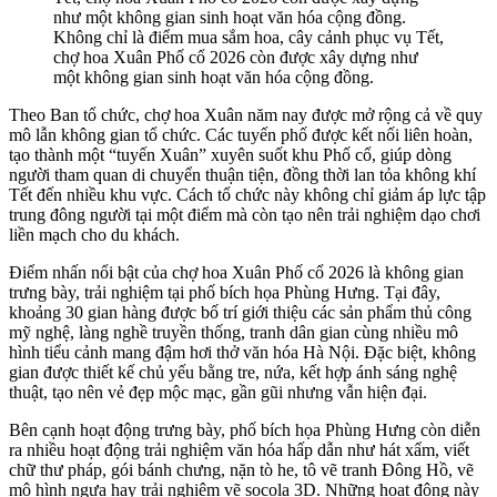
Không chỉ là điểm mua sắm hoa, cây cảnh phục vụ Tết,
chợ hoa Xuân Phố cổ 2026 còn được xây dựng như
một không gian sinh hoạt văn hóa cộng đồng.
Theo Ban tổ chức, chợ hoa Xuân năm nay được mở rộng cả về quy
mô lẫn không gian tổ chức. Các tuyến phố được kết nối liên hoàn,
tạo thành một “tuyến Xuân” xuyên suốt khu Phố cổ, giúp dòng
người tham quan di chuyển thuận tiện, đồng thời lan tỏa không khí
Tết đến nhiều khu vực. Cách tổ chức này không chỉ giảm áp lực tập
trung đông người tại một điểm mà còn tạo nên trải nghiệm dạo chơi
liền mạch cho du khách.
Điểm nhấn nổi bật của chợ hoa Xuân Phố cổ 2026 là không gian
trưng bày, trải nghiệm tại phố bích họa Phùng Hưng. Tại đây,
khoảng 30 gian hàng được bố trí giới thiệu các sản phẩm thủ công
mỹ nghệ, làng nghề truyền thống, tranh dân gian cùng nhiều mô
hình tiểu cảnh mang đậm hơi thở văn hóa Hà Nội. Đặc biệt, không
gian được thiết kế chủ yếu bằng tre, nứa, kết hợp ánh sáng nghệ
thuật, tạo nên vẻ đẹp mộc mạc, gần gũi nhưng vẫn hiện đại.
Bên cạnh hoạt động trưng bày, phố bích họa Phùng Hưng còn diễn
ra nhiều hoạt động trải nghiệm văn hóa hấp dẫn như hát xẩm, viết
chữ thư pháp, gói bánh chưng, nặn tò he, tô vẽ tranh Đông Hồ, vẽ
mô hình ngựa hay trải nghiệm vẽ socola 3D. Những hoạt động này