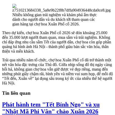
Nhiều không gian trải nghiệm và khám phá ẩm thực
dành cho người dân và du khách tới tham quan các
gian hàng tại chợ hoa Xuân Phố cổ 2026.
Theo dự kiến, chợ hoa Xuân Phố cổ 2026 sẽ đón khoảng 25.000
đến 35.000 lượt người tham quan, mua sắm và trải nghiệm. Không
chỉ đáp ứng nhu cầu sắm Tết của người dân, chợ hoa còn góp phần
quảng bá hình ảnh Hà Nội - thành phố giàu bản sắc văn hóa, thân
thiện và mến khách.
Trải qua nhiều năm tổ chức, chợ hoa Xuân Phố cổ đã trở thành một
nét văn hóa đặc trưng của Thủ đô. Giữa nhịp sống đô thị ngày càng
hối hả, không gian chợ hoa vẫn giữ được vẻ đẹp riêng, mang đến
những phút giây chậm rãi, bình yên và niềm vui sum họp, để mỗi độ
“Tết đến, Xuân về” lại đọng sâu trong ký ức của nhiều thế hệ người
Hà Nội.
Tin liên quan
Phát hành tem "Tết Bính Ngọ" và xu
"Nhật Mã Phi Vân" chào Xuân 2026