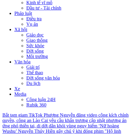
Kinh tế vĩ mô
Đầu tư - Tài chính
Pháp luật
Điều tra
Vụ án
Xã hội
Giáo dục
Giao thông
Sức khỏe
Đời sống
Môi trường
Văn hóa
Giải trí
Thể thao
Đời sống văn hóa
Du lịch
Xe
Media
Công luận 24H
Rubik 360
Bắt tạm giam TikTok Phượng Nguyễn đăng video công kích chính
quyền, công an
Lào Cai yêu cầu khẩn trương cập nhật phương án
ứng phó thiên tai, di dời dân khỏi vùng nguy hiểm
‘Nữ hoàng
Wushu’ Nguyễn Thúy Hiền gây chú ý khi đóng phim "Hộ linh