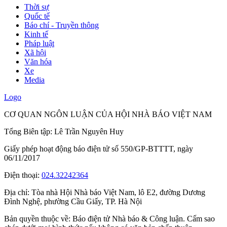
Thời sự
Quốc tế
Báo chí - Truyền thông
Kinh tế
Pháp luật
Xã hội
Văn hóa
Xe
Media
Logo
CƠ QUAN NGÔN LUẬN CỦA HỘI NHÀ BÁO VIỆT NAM
Tổng Biên tập: Lê Trần Nguyên Huy
Giấy phép hoạt động báo điện tử số 550/GP-BTTTT, ngày
06/11/2017
Điện thoại:
024.32242364
Địa chỉ:
Tòa nhà Hội Nhà báo Việt Nam, lô E2, đường Dương
Đình Nghệ, phường Cầu Giấy, TP. Hà Nội
Bản quyền thuộc về: Báo điện tử Nhà báo & Công luận. Cấm sao