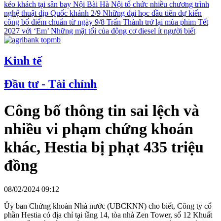
kéo khách tại sân bay Nội Bài
Hà Nội tổ chức nhiều chương trình
nghệ thuật dịp Quốc khánh 2/9
Những đại học đầu tiên dự kiến
công bố điểm chuẩn từ ngày 9/8
Trấn Thành trở lại mùa phim Tết
2027 với ‘Em’
Những mặt tối của động cơ diesel ít người biết
Kinh tế
Đầu tư - Tài chính
Công bố thông tin sai lệch và
nhiều vi phạm chứng khoán
khác, Hestia bị phạt 435 triệu
đồng
08/02/2024 09:12
Ủy ban Chứng khoán Nhà nước (UBCKNN) cho biết, Công ty cổ
phần Hestia có địa chỉ tại tầng 14, tòa nhà Zen Tower, số 12 Khuất