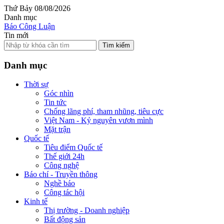
Thứ Bảy 08/08/2026
Danh mục
Báo Công Luận
Tin mới
Tìm kiếm
Danh mục
Thời sự
Góc nhìn
Tin tức
Chống lãng phí, tham nhũng, tiêu cực
Việt Nam - Kỷ nguyên vươn mình
Mặt trận
Quốc tế
Tiêu điểm Quốc tế
Thế giới 24h
Công nghệ
Báo chí - Truyền thông
Nghề báo
Công tác hội
Kinh tế
Thị trường - Doanh nghiệp
Bất động sản