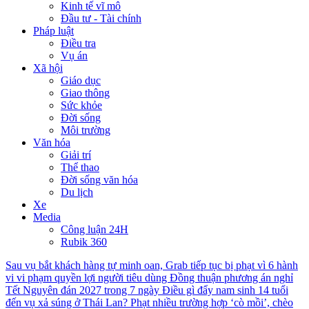
Kinh tế vĩ mô
Đầu tư - Tài chính
Pháp luật
Điều tra
Vụ án
Xã hội
Giáo dục
Giao thông
Sức khỏe
Đời sống
Môi trường
Văn hóa
Giải trí
Thể thao
Đời sống văn hóa
Du lịch
Xe
Media
Công luận 24H
Rubik 360
Sau vụ bắt khách hàng tự minh oan, Grab tiếp tục bị phạt vì 6 hành
vi vi phạm quyền lợi người tiêu dùng
Đồng thuận phương án nghỉ
Tết Nguyên đán 2027 trong 7 ngày
Điều gì đẩy nam sinh 14 tuổi
đến vụ xả súng ở Thái Lan?
Phạt nhiều trường hợp ‘cò mồi’, chèo