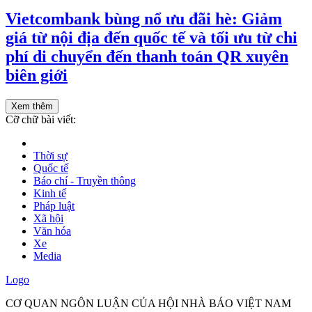
Vietcombank bùng nổ ưu đãi hè: Giảm
giá từ nội địa đến quốc tế và tối ưu từ chi
phí di chuyển đến thanh toán QR xuyên
biên giới
Xem thêm
Cỡ chữ bài viết:
Thời sự
Quốc tế
Báo chí - Truyền thông
Kinh tế
Pháp luật
Xã hội
Văn hóa
Xe
Media
Logo
CƠ QUAN NGÔN LUẬN CỦA HỘI NHÀ BÁO VIỆT NAM