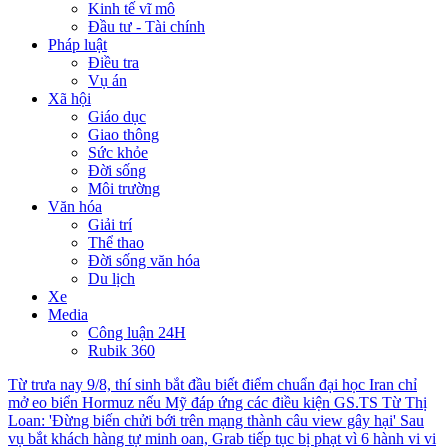
Kinh tế vĩ mô
Đầu tư - Tài chính
Pháp luật
Điều tra
Vụ án
Xã hội
Giáo dục
Giao thông
Sức khỏe
Đời sống
Môi trường
Văn hóa
Giải trí
Thể thao
Đời sống văn hóa
Du lịch
Xe
Media
Công luận 24H
Rubik 360
Từ trưa nay 9/8, thí sinh bắt đầu biết điểm chuẩn đại học
Iran chỉ
mở eo biển Hormuz nếu Mỹ đáp ứng các điều kiện
GS.TS Từ Thị
Loan: 'Đừng biến chửi bới trên mạng thành câu view gây hại'
Sau
vụ bắt khách hàng tự minh oan, Grab tiếp tục bị phạt vì 6 hành vi vi