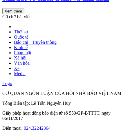
Xem thêm
Cỡ chữ bài viết:
Thời sự
Quốc tế
Báo chí - Truyền thông
Kinh tế
Pháp luật
Xã hội
Văn hóa
Xe
Media
Logo
CƠ QUAN NGÔN LUẬN CỦA HỘI NHÀ BÁO VIỆT NAM
Tổng Biên tập: Lê Trần Nguyên Huy
Giấy phép hoạt động báo điện tử số 550/GP-BTTTT, ngày
06/11/2017
Điện thoại:
024.32242364