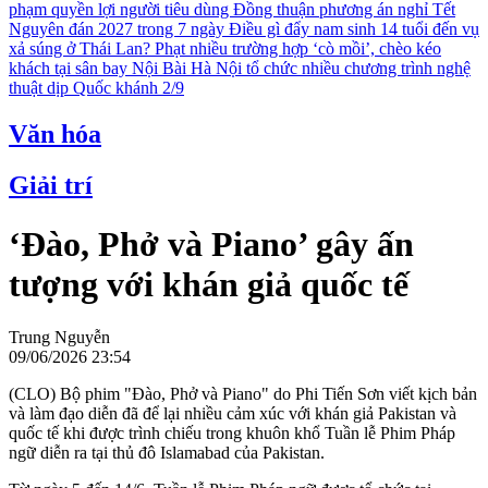
phạm quyền lợi người tiêu dùng
Đồng thuận phương án nghỉ Tết
Nguyên đán 2027 trong 7 ngày
Điều gì đẩy nam sinh 14 tuổi đến vụ
xả súng ở Thái Lan?
Phạt nhiều trường hợp ‘cò mồi’, chèo kéo
khách tại sân bay Nội Bài
Hà Nội tổ chức nhiều chương trình nghệ
thuật dịp Quốc khánh 2/9
Văn hóa
Giải trí
‘Đào, Phở và Piano’ gây ấn
tượng với khán giả quốc tế
Trung Nguyễn
09/06/2026 23:54
(CLO) Bộ phim "Đào, Phở và Piano" do Phi Tiến Sơn viết kịch bản
và làm đạo diễn đã để lại nhiều cảm xúc với khán giả Pakistan và
quốc tế khi được trình chiếu trong khuôn khổ Tuần lễ Phim Pháp
ngữ diễn ra tại thủ đô Islamabad của Pakistan.