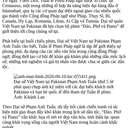
Từ ngày 5 đến 14/6, Tuần lễ Phim Pháp ngữ được tổ chức tại
Centaurus, một trong những tổ hợp đa năng hiện đại hàng đầu ở
Islamabad, quy tụ các cơ quan đại diện ngoại giao của nhiều quốc
gia thành viên Cộng đồng Pháp ngữ như Pháp, Thụy Sĩ, Bỉ,
Canada, Hy Lạp, Romania, Liban, Ai Cập và Tunisia. Đại sứ quán
Việt Nam tại Pakistan đã lựa chọn bộ phim “Đào, Phở và Piano” để
giới thiệu tới công chúng sở tại.
Phát biểu tại buổi chiếu phim, Đại sứ Việt Nam tại Pakistan Phạm
Anh Tuấn cho biết, Tuần lễ Phim Pháp ngữ là dịp để giới thiệu sự
phong phú, đa dạng của các nền văn hóa trong cộng đồng Pháp
ngữ, đồng thời tạo cơ hội để khán giả khám phá những dấu mốc lịch
sử, những trải nghiệm và giá trị nhân văn được chia sẻ giữa các dân
tộc.
Đại sứ Việt Nam tại Pakistan Phạm Anh Tuấn (thứ 5 từ
phải qua) chụp ảnh kỷ niệm với các đại biểu khách mời
Pakistan và bạn bè quốc tế đến tham dự Tuần lễ phim.
Ảnh: Khánh Lan
Theo Đại sứ Phạm Anh Tuấn, dù lấy bối cảnh chiến tranh và tái
hiện một giai đoạn đầy khó khăn trong lịch sử dân tộc, “Đào, Phở
và Piano” vẫn khắc họa rõ nét vẻ đẹp văn hóa, tinh thần lạc quan
cùng khát vọng sống của người Việt Nam trong hoàn cảnh khắc
nghiệt.