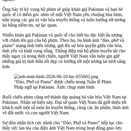
Ông bày tỏ kỳ vọng bộ phim sẽ giúp khán giả Pakistan và bạn bè
quốc tế có thêm góc nhìn về một Việt Nam yêu chuộng hòa bình,
trân trọng các giá trị văn hóa truyền thống và luôn hướng tới tương
lai bằng niềm tin, sự lạc quan.
Nhiều khán giả Pakistan và quốc tế cho biết họ đặc biệt ấn tượng
với chính tên gọi của bộ phim. Theo họ, ba hình ảnh “đào, phở và
piano” mang tính biểu tượng, gợi lên sự hòa quyện giữa văn hóa,
tình yêu và khát vọng sống. Thông điệp mà bộ phim truyền tải cho
thấy ngay cả trong thời chiến, người Việt Nam vẫn luôn gìn giữ
những giá trị tinh thần tốt đẹp và hướng tới một tương lai tươi sáng
hơn.
“Đào, Phở và Piano” được chiếu trong Tuần lễ Phim
Pháp ngữ tại Pakistan. Ảnh: chụp màn hình
Buổi chiếu phim cũng trở thành dịp quảng bá văn hóa Việt Nam tại
Pakistan. Nhân sự kiện này, Đại sứ quán Việt Nam đã giới thiệu tới
khách mời một số món ăn truyền thống, cùng các ấn phẩm, hình ảnh
về đất nước và con người Việt Nam.
Sự đón nhận tích cực dành cho “Đào, Phở và Piano” tiếp tục cho
thấy sức lan tỏa của điện ảnh Việt Nam trong hoạt động giao lưu