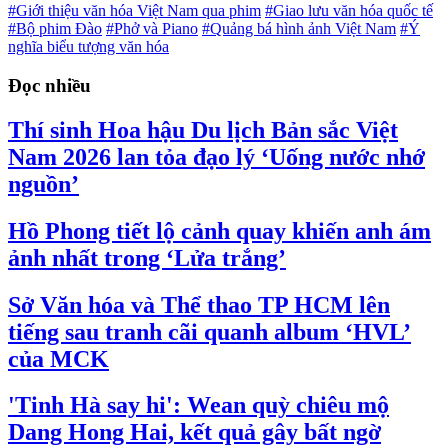
#Giới thiệu văn hóa Việt Nam qua phim
#Giao lưu văn hóa quốc tế
#Bộ phim Đào
#Phở và Piano
#Quảng bá hình ảnh Việt Nam
#Ý
nghĩa biểu tượng văn hóa
Đọc nhiều
Thí sinh Hoa hậu Du lịch Bản sắc Việt
Nam 2026 lan tỏa đạo lý ‘Uống nước nhớ
nguồn’
Hồ Phong tiết lộ cảnh quay khiến anh ám
ảnh nhất trong ‘Lửa trắng’
Sở Văn hóa và Thể thao TP HCM lên
tiếng sau tranh cãi quanh album ‘HVL’
của MCK
'Tinh Hà say hi': Wean quỳ chiêu mộ
Dang Hong Hai, kết quả gây bất ngờ