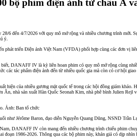
 bộ phim điện ảnh từ châu Á và 
28/6 đến 4/7/2026 với quy mô mở rộng và nhiều chương trình mới. Sự k
ú ý.
n phát triển Điện ảnh Việt Nam (VFDA) phối hợp cùng các đơn vị liê
o biết, DANAFF IV là kỳ liên hoan phim có quy mô mở rộng cùng nhiều
 các tác phẩm điện ảnh đến từ nhiều quốc gia mà còn có cơ hội giao lư
uất hiện của nhiều gương mặt quốc tế trong các hội đồng giám khảo. 
 Ân, nhà sản xuất Hàn Quốc Seonah Kim, nhà phê bình Julien Rejl và
áo. Ảnh: Ban tổ chức
 tuổi như Jérôme Baron, đạo diễn Nguyễn Quang Dũng, NSND Trần Lực
t Nam, DANAFF IV còn mang đến nhiều chương trình chiếu phim chuyê
iai đoạn 1986-2026. Thông qua các bộ phim này, khán giả có dịp nhìn l