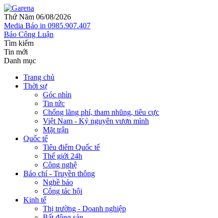
Thứ Năm 06/08/2026
Media
Báo in
0985.907.407
Báo Công Luận
Tìm kiếm
Tin mới
Danh mục
Trang chủ
Thời sự
Góc nhìn
Tin tức
Chống lãng phí, tham nhũng, tiêu cực
Việt Nam - Kỷ nguyên vươn mình
Mặt trận
Quốc tế
Tiêu điểm Quốc tế
Thế giới 24h
Công nghệ
Báo chí - Truyền thông
Nghề báo
Công tác hội
Kinh tế
Thị trường - Doanh nghiệp
Bất động sản