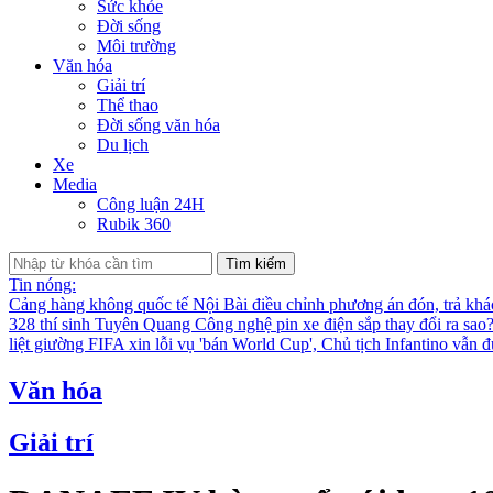
Sức khỏe
Đời sống
Môi trường
Văn hóa
Giải trí
Thể thao
Đời sống văn hóa
Du lịch
Xe
Media
Công luận 24H
Rubik 360
Tìm kiếm
Tin nóng:
Cảng hàng không quốc tế Nội Bài điều chỉnh phương án đón, trả kh
328 thí sinh Tuyên Quang
Công nghệ pin xe điện sắp thay đổi ra sao
liệt giường
FIFA xin lỗi vụ 'bán World Cup', Chủ tịch Infantino vẫn 
Văn hóa
Giải trí