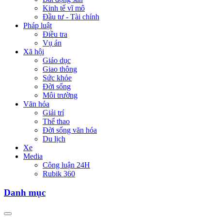
Kinh tế vĩ mô
Đầu tư - Tài chính
Pháp luật
Điều tra
Vụ án
Xã hội
Giáo dục
Giao thông
Sức khỏe
Đời sống
Môi trường
Văn hóa
Giải trí
Thể thao
Đời sống văn hóa
Du lịch
Xe
Media
Công luận 24H
Rubik 360
Danh mục