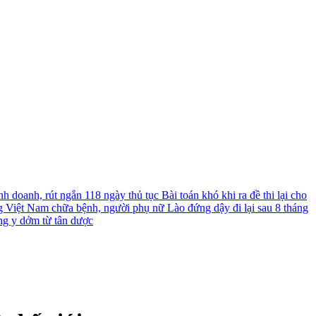
nh doanh, rút ngắn 118 ngày thủ tục
Bài toán khó khi ra đề thi lại cho
g Việt Nam chữa bệnh, người phụ nữ Lào đứng dậy đi lại sau 8 tháng
ng y dởm từ tân dược