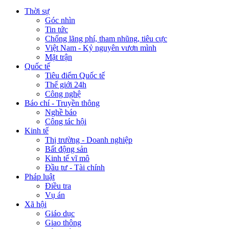
Thời sự
Góc nhìn
Tin tức
Chống lãng phí, tham nhũng, tiêu cực
Việt Nam - Kỷ nguyên vươn mình
Mặt trận
Quốc tế
Tiêu điểm Quốc tế
Thế giới 24h
Công nghệ
Báo chí - Truyền thông
Nghề báo
Công tác hội
Kinh tế
Thị trường - Doanh nghiệp
Bất động sản
Kinh tế vĩ mô
Đầu tư - Tài chính
Pháp luật
Điều tra
Vụ án
Xã hội
Giáo dục
Giao thông