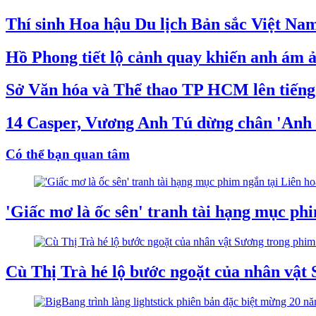
Thí sinh Hoa hậu Du lịch Bản sắc Việt Nam
Hồ Phong tiết lộ cảnh quay khiến anh ám ả
Sở Văn hóa và Thể thao TP HCM lên tiến
14 Casper, Vương Anh Tú dừng chân 'Anh t
Có thể bạn quan tâm
'Giấc mơ là ốc sên' tranh tài hạng mục ph
Cù Thị Trà hé lộ bước ngoặt của nhân vật