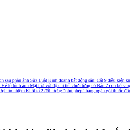
ách sau phản ánh
Sửa Luật Kinh doanh bất động sản: Cắt 9 điều kiện ki
?
Hé lộ hình ảnh Mặt trời với độ chi tiết chưa từng có
Bán 7 con bò san
được tín nhiệm
Khởi tố 2 đối tượng "phù phép" hàng ngàn gói thuốc đô