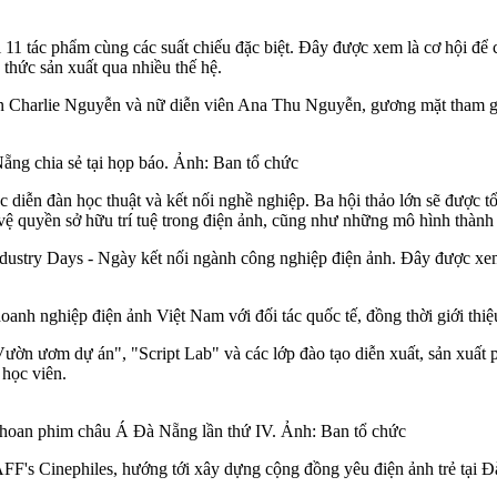
11 tác phẩm cùng các suất chiếu đặc biệt. Đây được xem là cơ hội để 
thức sản xuất qua nhiều thế hệ.
ễn Charlie Nguyễn và nữ diễn viên Ana Thu Nguyễn, gương mặt tham g
g chia sẻ tại họp báo. Ảnh: Ban tổ chức
ễn đàn học thuật và kết nối nghề nghiệp. Ba hội thảo lớn sẽ được tổ
 vệ quyền sở hữu trí tuệ trong điện ảnh, cũng như những mô hình thàn
ustry Days - Ngày kết nối ngành công nghiệp điện ảnh. Đây được xem 
doanh nghiệp điện ảnh Việt Nam với đối tác quốc tế, đồng thời giới thi
n ươm dự án", "Script Lab" và các lớp đào tạo diễn xuất, sản xuất p
học viên.
ên hoan phim châu Á Đà Nẵng lần thứ IV. Ảnh: Ban tổ chức
AFF's Cinephiles, hướng tới xây dựng cộng đồng yêu điện ảnh trẻ tạ