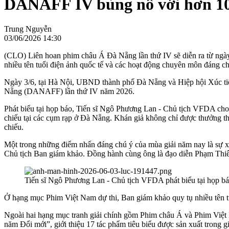
DANAFF IV bùng nổ với hơn 100
Trung Nguyễn
03/06/2026 14:30
(CLO) Liên hoan phim châu Á Đà Nẵng lần thứ IV sẽ diễn ra từ ngày 
nhiều tên tuổi điện ảnh quốc tế và các hoạt động chuyên môn đáng ch
Ngày 3/6, tại Hà Nội, UBND thành phố Đà Nẵng và Hiệp hội Xúc tiế
Nẵng (DANAFF) lần thứ IV năm 2026.
Phát biểu tại họp báo, Tiến sĩ Ngô Phương Lan - Chủ tịch VFDA ch
chiếu tại các cụm rạp ở Đà Nẵng. Khán giả không chỉ được thưởng thức
chiếu.
Một trong những điểm nhấn đáng chú ý của mùa giải năm nay là sự x
Chủ tịch Ban giám khảo. Đồng hành cùng ông là đạo diễn Phạm Thiên
Tiến sĩ Ngô Phương Lan - Chủ tịch VFDA phát biểu tại họp b
Ở hạng mục Phim Việt Nam dự thi, Ban giám khảo quy tụ nhiều tên
Ngoài hai hạng mục tranh giải chính gồm Phim châu Á và Phim Việ
năm Đổi mới”, giới thiệu 17 tác phẩm tiêu biểu được sản xuất trong g