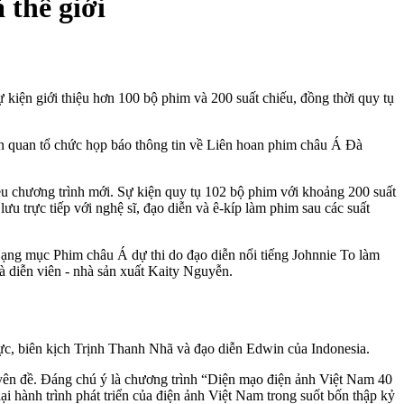
thế giới
iện giới thiệu hơn 100 bộ phim và 200 suất chiếu, đồng thời quy tụ
n quan tổ chức họp báo thông tin về Liên hoan phim châu Á Đà
 chương trình mới. Sự kiện quy tụ 102 bộ phim với khoảng 200 suất
u trực tiếp với nghệ sĩ, đạo diễn và ê-kíp làm phim sau các suất
Hạng mục Phim châu Á dự thi do đạo diễn nổi tiếng Johnnie To làm
 diễn viên - nhà sản xuất Kaity Nguyễn.
, biên kịch Trịnh Thanh Nhã và đạo diễn Edwin của Indonesia.
n đề. Đáng chú ý là chương trình “Diện mạo điện ảnh Việt Nam 40
ại hành trình phát triển của điện ảnh Việt Nam trong suốt bốn thập kỷ