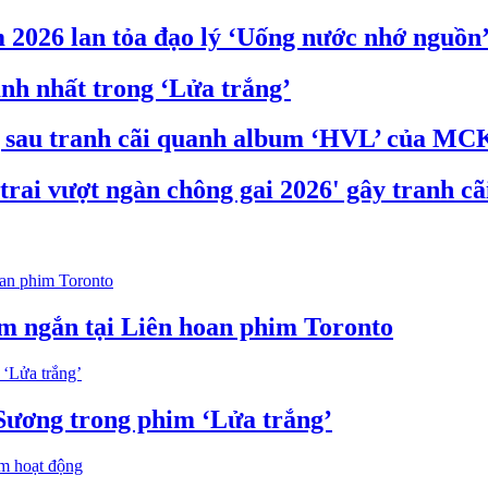
 2026 lan tỏa đạo lý ‘Uống nước nhớ nguồn
nh nhất trong ‘Lửa trắng’
g sau tranh cãi quanh album ‘HVL’ của MC
rai vượt ngàn chông gai 2026' gây tranh cã
im ngắn tại Liên hoan phim Toronto
 Sương trong phim ‘Lửa trắng’