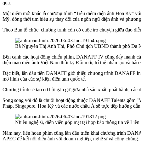
qua.
Một điểm mới khác là chương trình “Tiêu điểm điện ảnh Hoa Kỳ” với 
Mỹ, đồng thời tìm hiểu sự thay đổi của ngôn ngữ điện ảnh và phương 
Theo Ban tổ chức, chương trình còn có cuộc trò chuyện giữa đạo di
Bà Nguyễn Thị Anh Thi, Phó Chủ tịch UBND thành phố Đà Nẵn
Bên cạnh các hoạt động chiếu phim, DANAFF IV cũng đẩy mạnh các di
diện mạo điện ảnh Việt Nam thời kỳ Đổi mới, trí tuệ nhân tạo và bảo
Đặc biệt, lần đầu tiên DANAFF giới thiệu chương trình DANAFF Ind
mô hình của các sự kiện điện ảnh quốc tế.
Chương trình sẽ tạo cơ hội gặp gỡ giữa nhà sản xuất, phát hành, các 
Song song với đó là chuỗi hoạt động thuộc DANAFF Talents gồm "Vườ
Pháp, Singapore, Hoa Kỳ và các nước châu Á sẽ trực tiếp hướng dẫn 
Nhiều nghệ sĩ, diễn viên góp mặt tại họp báo thông tin về Li
Năm nay, liên hoan phim cũng lần đầu triển khai chương trình DAN
APEC để kết nối điện ảnh với doanh nghiệp, nghệ sĩ và công chúng.