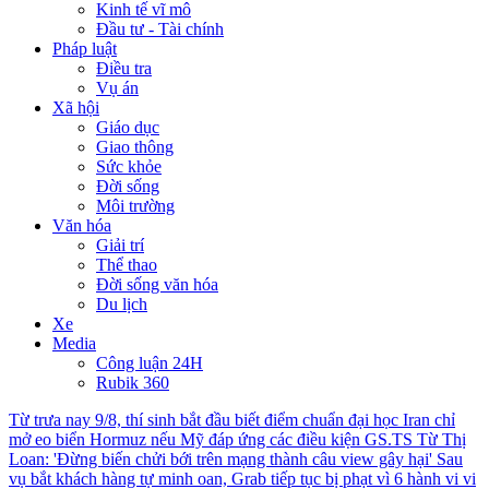
Kinh tế vĩ mô
Đầu tư - Tài chính
Pháp luật
Điều tra
Vụ án
Xã hội
Giáo dục
Giao thông
Sức khỏe
Đời sống
Môi trường
Văn hóa
Giải trí
Thể thao
Đời sống văn hóa
Du lịch
Xe
Media
Công luận 24H
Rubik 360
Từ trưa nay 9/8, thí sinh bắt đầu biết điểm chuẩn đại học
Iran chỉ
mở eo biển Hormuz nếu Mỹ đáp ứng các điều kiện
GS.TS Từ Thị
Loan: 'Đừng biến chửi bới trên mạng thành câu view gây hại'
Sau
vụ bắt khách hàng tự minh oan, Grab tiếp tục bị phạt vì 6 hành vi vi