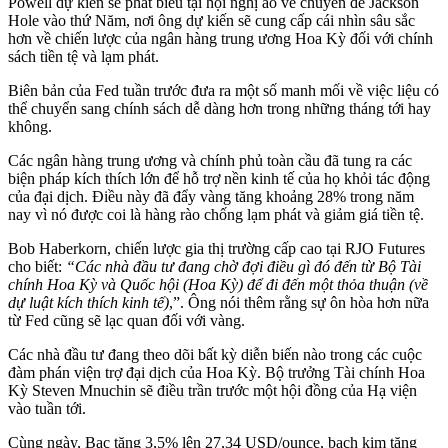
Powell dự kiến sẽ phát biểu tại hội nghị ảo về chuyên đề Jackson
Hole vào thứ Năm, nơi ông dự kiến sẽ cung cấp cái nhìn sâu sắc
hơn về chiến lược của ngân hàng trung ương Hoa Kỳ đối với chính
sách tiền tệ và lạm phát.
Biên bản của Fed tuần trước đưa ra một số manh mối về việc liệu có
thể chuyển sang chính sách dễ dàng hơn trong những tháng tới hay
không.
Các ngân hàng trung ương và chính phủ toàn cầu đã tung ra các
biện pháp kích thích lớn để hỗ trợ nền kinh tế của họ khỏi tác động
của đại dịch. Điều này đã đẩy vàng tăng khoảng 28% trong năm
nay vì nó được coi là hàng rào chống lạm phát và giảm giá tiền tệ.
Bob Haberkorn, chiến lược gia thị trường cấp cao tại RJO Futures
cho biết:
“Các nhà đầu tư đang chờ đợi điều gì đó đến từ Bộ Tài
chính Hoa Kỳ và Quốc hội (Hoa Kỳ) để đi đến một thỏa thuận (về
dự luật kích thích kinh tế)
,”. Ông nói thêm rằng sự ôn hòa hơn nữa
từ Fed cũng sẽ lạc quan đối với vàng.
Các nhà đầu tư đang theo dõi bất kỳ diễn biến nào trong các cuộc
đàm phán viện trợ đại dịch của Hoa Kỳ. Bộ trưởng Tài chính Hoa
Kỳ Steven Mnuchin sẽ điều trần trước một hội đồng của Hạ viện
vào tuần tới.
Cùng ngày, Bạc tăng 3,5% lên 27,34 USD/ounce, bạch kim tăng