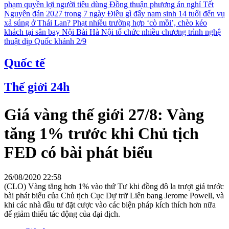
phạm quyền lợi người tiêu dùng
Đồng thuận phương án nghỉ Tết
Nguyên đán 2027 trong 7 ngày
Điều gì đẩy nam sinh 14 tuổi đến vụ
xả súng ở Thái Lan?
Phạt nhiều trường hợp ‘cò mồi’, chèo kéo
khách tại sân bay Nội Bài
Hà Nội tổ chức nhiều chương trình nghệ
thuật dịp Quốc khánh 2/9
Quốc tế
Thế giới 24h
Giá vàng thế giới 27/8: Vàng
tăng 1% trước khi Chủ tịch
FED có bài phát biểu
26/08/2020 22:58
(CLO) Vàng tăng hơn 1% vào thứ Tư khi đồng đô la trượt giá trước
bài phát biểu của Chủ tịch Cục Dự trữ Liên bang Jerome Powell, và
khi các nhà đầu tư đặt cược vào các biện pháp kích thích hơn nữa
để giảm thiểu tác động của đại dịch.