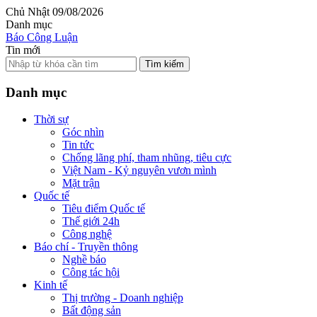
Chủ Nhật 09/08/2026
Danh mục
Báo Công Luận
Tin mới
Tìm kiếm
Danh mục
Thời sự
Góc nhìn
Tin tức
Chống lãng phí, tham nhũng, tiêu cực
Việt Nam - Kỷ nguyên vươn mình
Mặt trận
Quốc tế
Tiêu điểm Quốc tế
Thế giới 24h
Công nghệ
Báo chí - Truyền thông
Nghề báo
Công tác hội
Kinh tế
Thị trường - Doanh nghiệp
Bất động sản