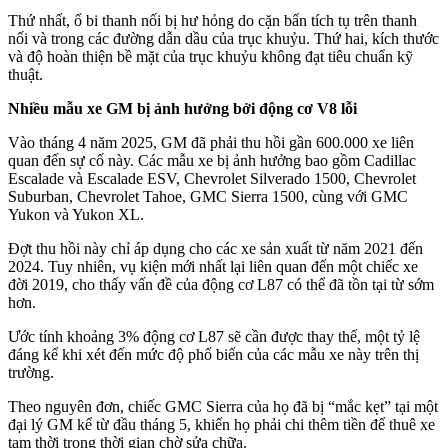
Thứ nhất, ổ bi thanh nối bị hư hỏng do cặn bẩn tích tụ trên thanh
nối và trong các đường dẫn dầu của trục khuỷu. Thứ hai, kích thước
và độ hoàn thiện bề mặt của trục khuỷu không đạt tiêu chuẩn kỹ
thuật.
Nhiều mẫu xe GM bị ảnh hưởng bởi động cơ V8 lỗi
Vào tháng 4 năm 2025, GM đã phải thu hồi gần 600.000 xe liên
quan đến sự cố này. Các mẫu xe bị ảnh hưởng bao gồm Cadillac
Escalade và Escalade ESV, Chevrolet Silverado 1500, Chevrolet
Suburban, Chevrolet Tahoe, GMC Sierra 1500, cùng với GMC
Yukon và Yukon XL.
Đợt thu hồi này chỉ áp dụng cho các xe sản xuất từ năm 2021 đến
2024. Tuy nhiên, vụ kiện mới nhất lại liên quan đến một chiếc xe
đời 2019, cho thấy vấn đề của động cơ L87 có thể đã tồn tại từ sớm
hơn.
Ước tính khoảng 3% động cơ L87 sẽ cần được thay thế, một tỷ lệ
đáng kể khi xét đến mức độ phổ biến của các mẫu xe này trên thị
trường.
Theo nguyên đơn, chiếc GMC Sierra của họ đã bị “mắc kẹt” tại một
đại lý GM kể từ đầu tháng 5, khiến họ phải chi thêm tiền để thuê xe
tạm thời trong thời gian chờ sửa chữa.