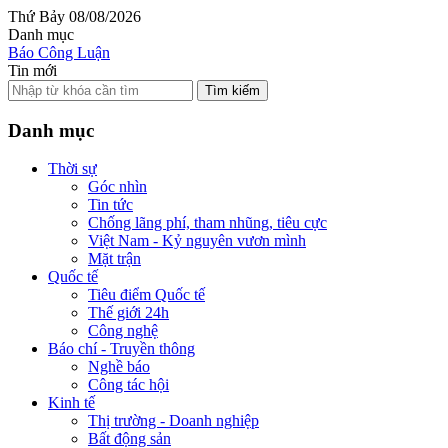
Thứ Bảy 08/08/2026
Danh mục
Báo Công Luận
Tin mới
Tìm kiếm
Danh mục
Thời sự
Góc nhìn
Tin tức
Chống lãng phí, tham nhũng, tiêu cực
Việt Nam - Kỷ nguyên vươn mình
Mặt trận
Quốc tế
Tiêu điểm Quốc tế
Thế giới 24h
Công nghệ
Báo chí - Truyền thông
Nghề báo
Công tác hội
Kinh tế
Thị trường - Doanh nghiệp
Bất động sản