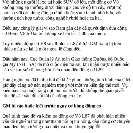
Với những người lái xe tải hoặc SUV cỡ lớn, một động cơ V8
không tăng áp thường được đánh giá cao về độ tin cậy, vượt trội
hơn so với các dòng động cơ bốn hoặc sáu xi-lanh nhỏ hơn, vốn
thường tích hợp turbo, công nghệ hybrid hoặc cả hai.
Điều này cũng lý giải vì sao Ram gần đây đã quyết định đưa động
cơ Hemi V8 trở lại trên dòng xe bán tải 1500 của mình.
Tuy nhiên, động cơ V8 small-block L87 được GM trang bị trên
nhiều mẫu xe lại là một ngoại lệ đáng tiếc.
Đầu năm nay, Cục Quản lý An toàn Giao thông Đường bộ Quốc
gia Mỹ (NHTSA) đã mở cuộc điều tra sau khi nhận được nhiều báo
cáo về các sự cố hỏng hóc liên quan đến động cơ L87.
Hàng nghìn xe đã bị thu hồi để khắc phục, nhưng tình hình của GM
giờ đây càng trở nên nghiêm trọng với một vụ kiện tập thể mới. Vụ
kiện này cáo buộc rằng đợt thu hồi trước đó không thể giải quyết
triệt để các vấn đề cốt lõi của động cơ này.
GM bị cáo buộc biết trước nguy cơ hỏng động cơ
Quá trình tháo dỡ và kiểm tra động cơ V8 L87 đã phát hiện nhiều
vấn đề nghiêm trọng như thanh nối bị hư hỏng, dầu động cơ chuyển
màu đen, hiện tượng quá nhiệt và trục khuỷu gặp lỗi.