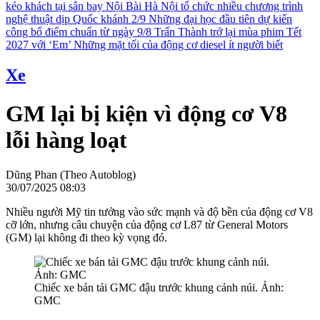
kéo khách tại sân bay Nội Bài
Hà Nội tổ chức nhiều chương trình
nghệ thuật dịp Quốc khánh 2/9
Những đại học đầu tiên dự kiến
công bố điểm chuẩn từ ngày 9/8
Trấn Thành trở lại mùa phim Tết
2027 với ‘Em’
Những mặt tối của động cơ diesel ít người biết
Xe
GM lại bị kiện vì động cơ V8
lỗi hàng loạt
Dũng Phan (Theo Autoblog)
30/07/2025 08:03
Nhiều người Mỹ tin tưởng vào sức mạnh và độ bền của động cơ V8
cỡ lớn, nhưng câu chuyện của động cơ L87 từ General Motors
(GM) lại không đi theo kỳ vọng đó.
Chiếc xe bán tải GMC đậu trước khung cảnh núi. Ảnh:
GMC