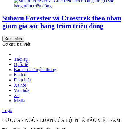
Subaru Forester và Crosstrek theo nhau
giảm giá sốc hàng trăm triệu đồng
Xem thêm
Cỡ chữ bài viết:
Thời sự
Quốc tế
Báo chí - Truyền thông
Kinh tế
Pháp luật
Xã hội
Văn hóa
Xe
Media
Logo
CƠ QUAN NGÔN LUẬN CỦA HỘI NHÀ BÁO VIỆT NAM