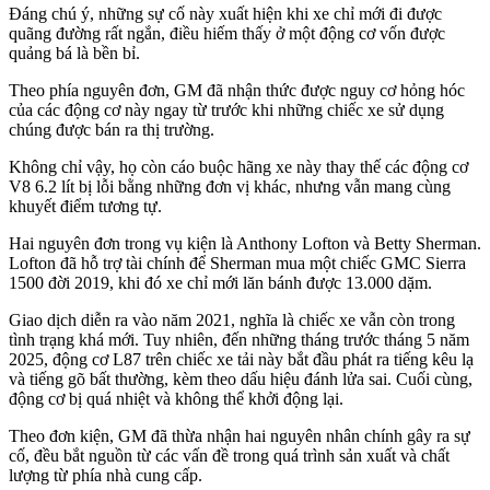
Đáng chú ý, những sự cố này xuất hiện khi xe chỉ mới đi được
quãng đường rất ngắn, điều hiếm thấy ở một động cơ vốn được
quảng bá là bền bỉ.
Theo phía nguyên đơn, GM đã nhận thức được nguy cơ hỏng hóc
của các động cơ này ngay từ trước khi những chiếc xe sử dụng
chúng được bán ra thị trường.
Không chỉ vậy, họ còn cáo buộc hãng xe này thay thế các động cơ
V8 6.2 lít bị lỗi bằng những đơn vị khác, nhưng vẫn mang cùng
khuyết điểm tương tự.
Hai nguyên đơn trong vụ kiện là Anthony Lofton và Betty Sherman.
Lofton đã hỗ trợ tài chính để Sherman mua một chiếc GMC Sierra
1500 đời 2019, khi đó xe chỉ mới lăn bánh được 13.000 dặm.
Giao dịch diễn ra vào năm 2021, nghĩa là chiếc xe vẫn còn trong
tình trạng khá mới. Tuy nhiên, đến những tháng trước tháng 5 năm
2025, động cơ L87 trên chiếc xe tải này bắt đầu phát ra tiếng kêu lạ
và tiếng gõ bất thường, kèm theo dấu hiệu đánh lửa sai. Cuối cùng,
động cơ bị quá nhiệt và không thể khởi động lại.
Theo đơn kiện, GM đã thừa nhận hai nguyên nhân chính gây ra sự
cố, đều bắt nguồn từ các vấn đề trong quá trình sản xuất và chất
lượng từ phía nhà cung cấp.