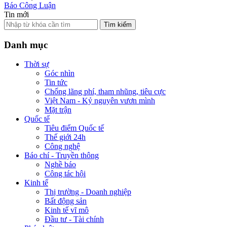
Báo Công Luận
Tin mới
Tìm kiếm
Danh mục
Thời sự
Góc nhìn
Tin tức
Chống lãng phí, tham nhũng, tiêu cực
Việt Nam - Kỷ nguyên vươn mình
Mặt trận
Quốc tế
Tiêu điểm Quốc tế
Thế giới 24h
Công nghệ
Báo chí - Truyền thông
Nghề báo
Công tác hội
Kinh tế
Thị trường - Doanh nghiệp
Bất động sản
Kinh tế vĩ mô
Đầu tư - Tài chính