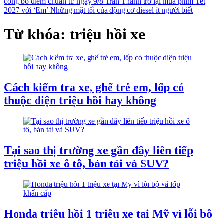
công bố điểm chuẩn từ ngày 9/8
Trấn Thành trở lại mùa phim Tết
2027 với ‘Em’
Những mặt tối của động cơ diesel ít người biết
Từ khóa: triệu hồi xe
Cách kiểm tra xe, ghế trẻ em, lốp có
thuộc diện triệu hồi hay không
Tại sao thị trường xe gần đây liên tiếp
triệu hồi xe ô tô, bán tải và SUV?
Honda triệu hồi 1 triệu xe tại Mỹ vì lỗi bộ