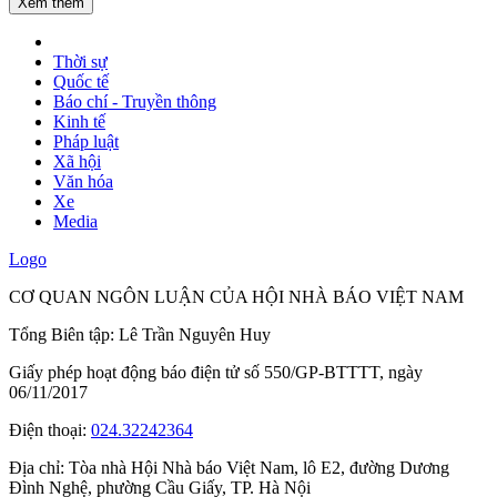
Xem thêm
Thời sự
Quốc tế
Báo chí - Truyền thông
Kinh tế
Pháp luật
Xã hội
Văn hóa
Xe
Media
Logo
CƠ QUAN NGÔN LUẬN CỦA HỘI NHÀ BÁO VIỆT NAM
Tổng Biên tập: Lê Trần Nguyên Huy
Giấy phép hoạt động báo điện tử số 550/GP-BTTTT, ngày
06/11/2017
Điện thoại:
024.32242364
Địa chỉ:
Tòa nhà Hội Nhà báo Việt Nam, lô E2, đường Dương
Đình Nghệ, phường Cầu Giấy, TP. Hà Nội