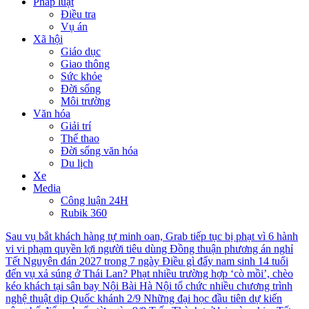
Pháp luật
Điều tra
Vụ án
Xã hội
Giáo dục
Giao thông
Sức khỏe
Đời sống
Môi trường
Văn hóa
Giải trí
Thể thao
Đời sống văn hóa
Du lịch
Xe
Media
Công luận 24H
Rubik 360
Sau vụ bắt khách hàng tự minh oan, Grab tiếp tục bị phạt vì 6 hành
vi vi phạm quyền lợi người tiêu dùng
Đồng thuận phương án nghỉ
Tết Nguyên đán 2027 trong 7 ngày
Điều gì đẩy nam sinh 14 tuổi
đến vụ xả súng ở Thái Lan?
Phạt nhiều trường hợp ‘cò mồi’, chèo
kéo khách tại sân bay Nội Bài
Hà Nội tổ chức nhiều chương trình
nghệ thuật dịp Quốc khánh 2/9
Những đại học đầu tiên dự kiến