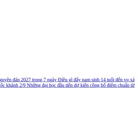
guyên đán 2027 trong 7 ngày
Điều gì đẩy nam sinh 14 tuổi đến vụ xả
uốc khánh 2/9
Những đại học đầu tiên dự kiến công bố điểm chuẩn từ