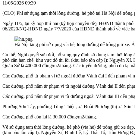
11/05/2026 09:39
(CLO) Phí sử dụng tạm thời lòng đường, hè phố tại Hà Nội để trông 
Ngày 11/5, tại kỳ họp thứ hai (kỳ họp chuyên đề), HĐND thành phố 
06/2020/NQ-HĐND ngày 7/7/2020 của HĐND thành phố về việc ban hà
Hà Nội tăng phí sử dụng vỉa hè, lòng đường để trông giữ xe.
Cụ thể, Nghị quyết sửa đổi, bổ sung quy định sử dụng tạm thời lòng 
phố cần hạn chế, khu vực đô thị lõi (khu bảo tồn cấp I): Nguyễn
Quán Sứ là 400.000 đồng/m2/tháng. Các tuyến đường, phố còn lại nằm
Các đường, phố từ phạm vi từ ngoài đường Vành đai I đến phạm vi n
Các đường, phố nằm từ phạm vi từ ngoài đường Vành đai II đến phạm
Các đường, phố nằm từ phạm vi từ đường ngoài Vành đai III đến ph
Phường Sơn Tây, phường Tùng Thiện, xã Đoài Phương (thị xã Sơn T
Các đường, phố còn lại là 30.000 đồng/m2/tháng.
Về sử dụng tạm thời lòng đường, hè phố (vỉa hè) để trông giữ xe đạp
(khu bảo tồn cấp I): Nguyễn Xí, Đinh Lễ, Lý Thái Tổ, Trần Hưng