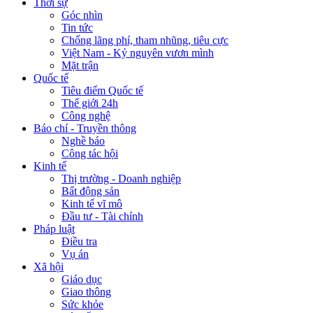
Thời sự
Góc nhìn
Tin tức
Chống lãng phí, tham nhũng, tiêu cực
Việt Nam - Kỷ nguyên vươn mình
Mặt trận
Quốc tế
Tiêu điểm Quốc tế
Thế giới 24h
Công nghệ
Báo chí - Truyền thông
Nghề báo
Công tác hội
Kinh tế
Thị trường - Doanh nghiệp
Bất động sản
Kinh tế vĩ mô
Đầu tư - Tài chính
Pháp luật
Điều tra
Vụ án
Xã hội
Giáo dục
Giao thông
Sức khỏe