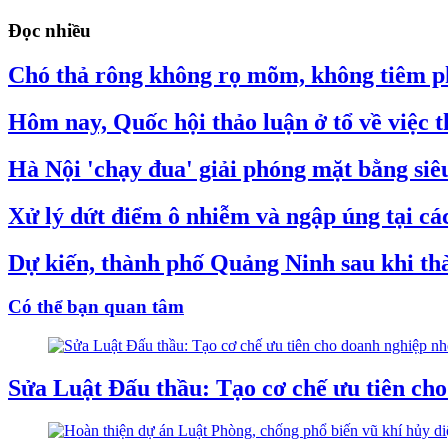
Đọc nhiều
Chó thả rông không rọ mõm, không tiêm ph
Hôm nay, Quốc hội thảo luận ở tổ về việc
Hà Nội 'chạy đua' giải phóng mặt bằng si
Xử lý dứt điểm ô nhiễm và ngập úng tại các 
Dự kiến, thành phố Quảng Ninh sau khi thà
Có thể bạn quan tâm
Sửa Luật Đấu thầu: Tạo cơ chế ưu tiên ch