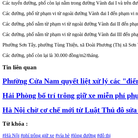
Các tuyến đường, phố còn lại nằm trong đường Vành đai I và trên đườ
Các đường, phố từ phạm vi từ ngoài đường Vành đai I đến phạm vi n
Các đường, phố nằm từ phạm vi từ ngoài đường Vành đai II đến phạm 
Các đường, phố nằm từ phạm vi từ ngoài đường Vành đai III đến ph
Phường Sơn Tây, phường Tùng Thiện, xã Đoài Phương (Thị xã Sơn T
Các đường, phố còn lại là 30.000 đồng/m2/tháng.
Tin liên quan
Phường Cửa Nam quyết liệt xử lý các "điểm
Hải Phòng bố trí trông giữ xe miễn phí p
Hà Nội chờ cơ chế mới từ Luật Thủ đô sửa đ
Từ khóa :
#Hà Nội
#phí trông giữ xe
#vỉa hè
#lòng đường
#đô thị