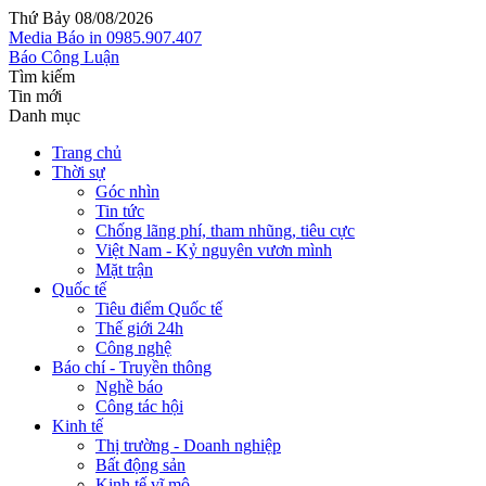
Thứ Bảy 08/08/2026
Media
Báo in
0985.907.407
Báo Công Luận
Tìm kiếm
Tin mới
Danh mục
Trang chủ
Thời sự
Góc nhìn
Tin tức
Chống lãng phí, tham nhũng, tiêu cực
Việt Nam - Kỷ nguyên vươn mình
Mặt trận
Quốc tế
Tiêu điểm Quốc tế
Thế giới 24h
Công nghệ
Báo chí - Truyền thông
Nghề báo
Công tác hội
Kinh tế
Thị trường - Doanh nghiệp
Bất động sản
Kinh tế vĩ mô