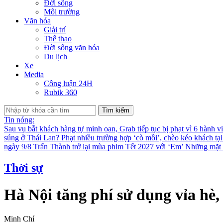
Đời sống
Môi trường
Văn hóa
Giải trí
Thể thao
Đời sống văn hóa
Du lịch
Xe
Media
Công luận 24H
Rubik 360
Tìm kiếm
Tin nóng:
Sau vụ bắt khách hàng tự minh oan, Grab tiếp tục bị phạt vì 6 hành v
súng ở Thái Lan?
Phạt nhiều trường hợp ‘cò mồi’, chèo kéo khách tạ
ngày 9/8
Trấn Thành trở lại mùa phim Tết 2027 với ‘Em’
Những mặt t
Thời sự
Hà Nội tăng phí sử dụng vỉa hè,
Minh Chí