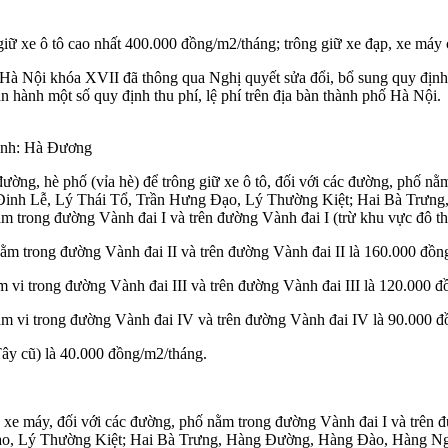
giữ xe ô tô cao nhất 400.000 đồng/m2/tháng; trông giữ xe đạp, xe máy
Hà Nội khóa XVII đã thông qua Nghị quyết sửa đổi, bổ sung quy định v
nh một số quy định thu phí, lệ phí trên địa bàn thành phố Hà Nội.
 Ảnh: Hà Đương
đường, hè phố (vỉa hè) để trông giữ xe ô tô, đối với các đường, phố n
 Xí, Đinh Lễ, Lý Thái Tổ, Trần Hưng Đạo, Lý Thường Kiệt; Hai Bà Tr
 trong đường Vành đai I và trên đường Vành đai I (trừ khu vực đô thị
ằm trong đường Vành đai II và trên đường Vành đai II là 160.000 đồn
 vi trong đường Vành đai III và trên đường Vành đai III là 120.000 đ
ạm vi trong đường Vành đai IV và trên đường Vành đai IV là 90.000 đ
ây cũ) là 40.000 đồng/m2/tháng.
, xe máy, đối với các đường, phố nằm trong đường Vành đai I và trên 
 Đạo, Lý Thường Kiệt; Hai Bà Trưng, Hàng Đường, Hàng Đào, Hàng N