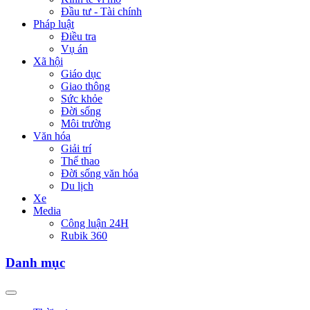
Đầu tư - Tài chính
Pháp luật
Điều tra
Vụ án
Xã hội
Giáo dục
Giao thông
Sức khỏe
Đời sống
Môi trường
Văn hóa
Giải trí
Thể thao
Đời sống văn hóa
Du lịch
Xe
Media
Công luận 24H
Rubik 360
Danh mục