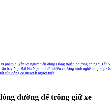
i vi phạm quyền lợi người tiêu dùng
Đồng thuận phương án nghỉ Tết N
i sân bay Nội Bài
Hà Nội tổ chức nhiều chương trình nghệ thuật dịp Q
ối của động cơ diesel ít người biết
 lòng đường để trông giữ xe