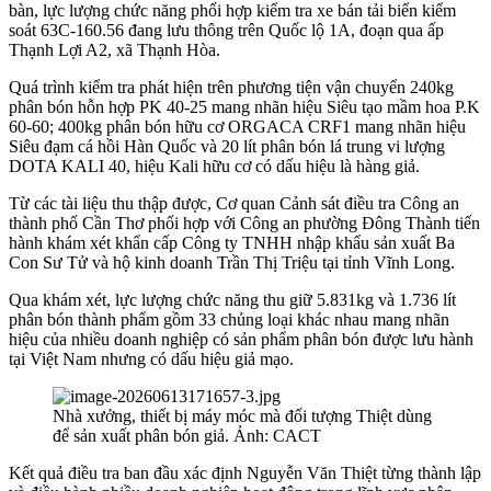
bàn, lực lượng chức năng phối hợp kiểm tra xe bán tải biển kiểm
soát 63C-160.56 đang lưu thông trên Quốc lộ 1A, đoạn qua ấp
Thạnh Lợi A2, xã Thạnh Hòa.
Quá trình kiểm tra phát hiện trên phương tiện vận chuyển 240kg
phân bón hỗn hợp PK 40-25 mang nhãn hiệu Siêu tạo mầm hoa P.K
60-60; 400kg phân bón hữu cơ ORGACA CRF1 mang nhãn hiệu
Siêu đạm cá hồi Hàn Quốc và 20 lít phân bón lá trung vi lượng
DOTA KALI 40, hiệu Kali hữu cơ có dấu hiệu là hàng giả.
Từ các tài liệu thu thập được, Cơ quan Cảnh sát điều tra Công an
thành phố Cần Thơ phối hợp với Công an phường Đông Thành tiến
hành khám xét khẩn cấp Công ty TNHH nhập khẩu sản xuất Ba
Con Sư Tử và hộ kinh doanh Trần Thị Triệu tại tỉnh Vĩnh Long.
Qua khám xét, lực lượng chức năng thu giữ 5.831kg và 1.736 lít
phân bón thành phẩm gồm 33 chủng loại khác nhau mang nhãn
hiệu của nhiều doanh nghiệp có sản phẩm phân bón được lưu hành
tại Việt Nam nhưng có dấu hiệu giả mạo.
Nhà xưởng, thiết bị máy móc mà đối tượng Thiệt dùng
để sản xuất phân bón giả. Ảnh: CACT
Kết quả điều tra ban đầu xác định Nguyễn Văn Thiệt từng thành lập