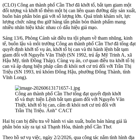
(CLO) Công an thành phố Cần Thơ đã khởi tố, bắt tạm giam một
đối tượng và khởi tố thêm một bị can liên quan đường dây sản xuất,
buôn bán phân bón giả với số lượng lớn. Quá trình khám xét, lực
lượng chức năng thu giữ hàng tấn phân bón thành phẩm mang
nhiều nhãn hiệu khác nhau có dấu hiệu giả mạo.
Sáng 13/6, Phòng Cảnh sát điều tra tội phạm về tham nhũng, kinh
tế, buôn lậu và môi trường Công an thành phố Cần Thơ đã tống đạt
quyết định khởi tố vụ án, khởi tố bị can và thi hành lệnh bắt tạm
giam đối với Nguyễn Văn Thiệt (SN 1992, trú ấp Mỹ Trinh A, xã
Hậu Mỹ, tỉnh Đồng Tháp). Cùng vụ án, cơ quan điều tra khởi tố bị
can và áp dụng biện pháp cấm đi khỏi nơi cư trú đối với Trần Thị
Triệu (SN 1993, trú khóm Đông Hậu, phường Đông Thành, tỉnh
Vĩnh Long).
Công an thành phố Cần Thơ tống đạt quyết định khởi
tố và thực hiện Lệnh bắt tạm giam đối với Nguyễn Văn
Thiệt, khởi tố bị can, cấm đi khỏi nơi cư trú đối với
Trần Thị Triệu. Ảnh" CACT
Hai bị can bị điều tra về hành vi sản xuất, buôn bán hàng giả là
phân bón xảy ra tại xã Thạnh Hòa, thành phố Cần Thơ.
Theo hồ sơ vụ việc, ngày 2/2/2026, qua công tác nắm tình hình địa