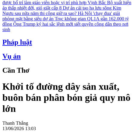
được bố trí làm giáo viên hoặc vị trí phù hợp
Vịnh Bắc Bộ xuất hiện
áp thấp nhiệt đới, gió giật cấp 8
Dự án cải tạo hạ lưu sông Kim
Ngưu sau nửa năm thi công giờ ra sao?
Hà Nội 'chạy đua' giải
phóng mặt bằng siêu dự án Trục không gian QL1A gần 162.000 tỷ
đồng
Ông Trump ký hai sắc lệnh mới siết quyền công dân theo nơi
sinh
Pháp luật
Vụ án
Cần Thơ
Khởi tố đường dây sản xuất,
buôn bán phân bón giả quy mô
lớn
Thanh Thắng
13/06/2026 13:03