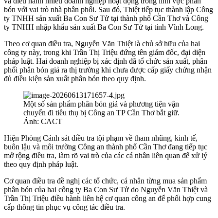
và điều hành nhiều doanh nghiệp hoạt động trong lĩnh vực phân
bón với vai trò nhà phân phối. Sau đó, Thiệt tiếp tục thành lập Công
ty TNHH sản xuất Ba Con Sư Tử tại thành phố Cần Thơ và Công
ty TNHH nhập khẩu sản xuất Ba Con Sư Tử tại tỉnh Vĩnh Long.
Theo cơ quan điều tra, Nguyễn Văn Thiệt là chủ sở hữu của hai
công ty này, trong khi Trần Thị Triệu đứng tên giám đốc, đại diện
pháp luật. Hai doanh nghiệp bị xác định đã tổ chức sản xuất, phân
phối phân bón giả ra thị trường khi chưa được cấp giấy chứng nhận
đủ điều kiện sản xuất phân bón theo quy định.
Một số sản phẩm phân bón giả và phương tiện vận
chuyển đi tiêu thụ bị Công an TP Cần Thơ bắt giữ.
Ảnh: CACT
Hiện Phòng Cảnh sát điều tra tội phạm về tham nhũng, kinh tế,
buôn lậu và môi trường Công an thành phố Cần Thơ đang tiếp tục
mở rộng điều tra, làm rõ vai trò của các cá nhân liên quan để xử lý
theo quy định pháp luật.
Cơ quan điều tra đề nghị các tổ chức, cá nhân từng mua sản phẩm
phân bón của hai công ty Ba Con Sư Tử do Nguyễn Văn Thiệt và
Trần Thị Triệu điều hành liên hệ cơ quan công an để phối hợp cung
cấp thông tin phục vụ công tác điều tra.