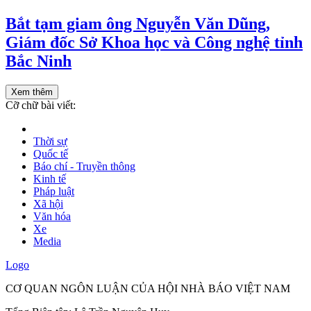
Bắt tạm giam ông Nguyễn Văn Dũng,
Giám đốc Sở Khoa học và Công nghệ tỉnh
Bắc Ninh
Xem thêm
Cỡ chữ bài viết:
Thời sự
Quốc tế
Báo chí - Truyền thông
Kinh tế
Pháp luật
Xã hội
Văn hóa
Xe
Media
Logo
CƠ QUAN NGÔN LUẬN CỦA HỘI NHÀ BÁO VIỆT NAM