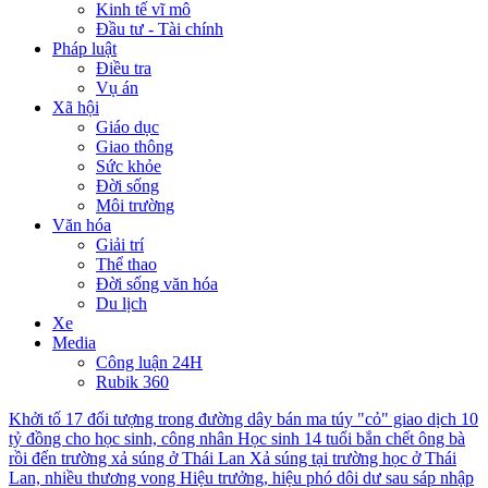
Kinh tế vĩ mô
Đầu tư - Tài chính
Pháp luật
Điều tra
Vụ án
Xã hội
Giáo dục
Giao thông
Sức khỏe
Đời sống
Môi trường
Văn hóa
Giải trí
Thể thao
Đời sống văn hóa
Du lịch
Xe
Media
Công luận 24H
Rubik 360
Khởi tố 17 đối tượng trong đường dây bán ma túy "cỏ" giao dịch 10
tỷ đồng cho học sinh, công nhân
Học sinh 14 tuổi bắn chết ông bà
rồi đến trường xả súng ở Thái Lan
Xả súng tại trường học ở Thái
Lan, nhiều thương vong
Hiệu trưởng, hiệu phó dôi dư sau sáp nhập