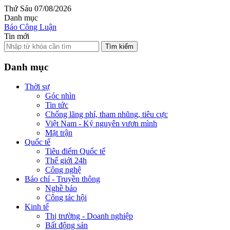
Thứ Sáu 07/08/2026
Danh mục
Báo Công Luận
Tin mới
Tìm kiếm
Danh mục
Thời sự
Góc nhìn
Tin tức
Chống lãng phí, tham nhũng, tiêu cực
Việt Nam - Kỷ nguyên vươn mình
Mặt trận
Quốc tế
Tiêu điểm Quốc tế
Thế giới 24h
Công nghệ
Báo chí - Truyền thông
Nghề báo
Công tác hội
Kinh tế
Thị trường - Doanh nghiệp
Bất động sản