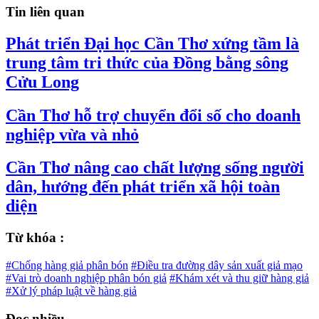
Tin liên quan
Phát triển Đại học Cần Thơ xứng tầm là
trung tâm tri thức của Đồng bằng sông
Cửu Long
Cần Thơ hỗ trợ chuyển đổi số cho doanh
nghiệp vừa và nhỏ
Cần Thơ nâng cao chất lượng sống người
dân, hướng đến phát triển xã hội toàn
diện
Từ khóa :
#Chống hàng giả phân bón
#Điều tra đường dây sản xuất giả mạo
#Vai trò doanh nghiệp phân bón giả
#Khám xét và thu giữ hàng giả
#Xử lý pháp luật về hàng giả
Đọc nhiều