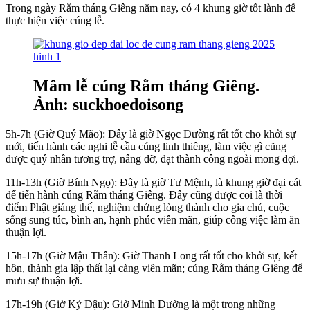
Trong ngày Rằm tháng Giêng năm nay, có 4 khung giờ tốt lành để
thực hiện việc cúng lễ.
Mâm lễ cúng Rằm tháng Giêng.
Ảnh: suckhoedoisong
5h-7h (Giờ Quý Mão): Đây là giờ Ngọc Đường rất tốt cho khởi sự
mới, tiến hành các nghi lễ cầu cúng linh thiêng, làm việc gì cũng
được quý nhân tương trợ, nâng đỡ, đạt thành công ngoài mong đợi.
11h-13h (Giờ Bính Ngọ): Đây là giờ Tư Mệnh, là khung giờ đại cát
để tiến hành cúng Rằm tháng Giêng. Đây cũng được coi là thời
điểm Phật giáng thế, nghiệm chứng lòng thành cho gia chủ, cuộc
sống sung túc, bình an, hạnh phúc viên mãn, giúp công việc làm ăn
thuận lợi.
15h-17h (Giờ Mậu Thân): Giờ Thanh Long rất tốt cho khởi sự, kết
hôn, thành gia lập thất lại càng viên mãn; cúng Rằm tháng Giêng để
mưu sự thuận lợi.
17h-19h (Giờ Kỷ Dậu): Giờ Minh Đường là một trong những