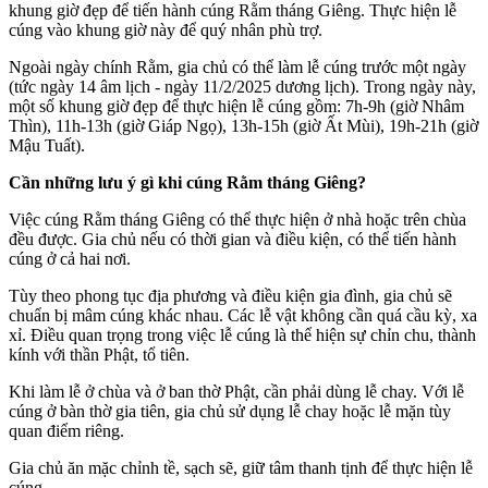
khung giờ đẹp để tiến hành cúng Rằm tháng Giêng. Thực hiện lễ
cúng vào khung giờ này để quý nhân phù trợ.
Ngoài ngày chính Rằm, gia chủ có thể làm lễ cúng trước một ngày
(tức ngày 14 âm lịch - ngày 11/2/2025 dương lịch). Trong ngày này,
một số khung giờ đẹp để thực hiện lễ cúng gồm: 7h-9h (giờ Nhâm
Thìn), 11h-13h (giờ Giáp Ngọ), 13h-15h (giờ Ất Mùi), 19h-21h (giờ
Mậu Tuất).
Cần những lưu ý gì khi cúng Rằm tháng Giêng?
Việc cúng Rằm tháng Giêng có thể thực hiện ở nhà hoặc trên chùa
đều được. Gia chủ nếu có thời gian và điều kiện, có thể tiến hành
cúng ở cả hai nơi.
Tùy theo phong tục địa phương và điều kiện gia đình, gia chủ sẽ
chuẩn bị mâm cúng khác nhau. Các lễ vật không cần quá cầu kỳ, xa
xỉ. Điều quan trọng trong việc lễ cúng là thể hiện sự chỉn chu, thành
kính với thần Phật, tổ tiên.
Khi làm lễ ở chùa và ở ban thờ Phật, cần phải dùng lễ chay. Với lễ
cúng ở bàn thờ gia tiên, gia chủ sử dụng lễ chay hoặc lễ mặn tùy
quan điểm riêng.
Gia chủ ăn mặc chỉnh tề, sạch sẽ, giữ tâm thanh tịnh để thực hiện lễ
cúng.