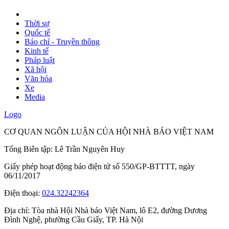
Thời sự
Quốc tế
Báo chí - Truyền thông
Kinh tế
Pháp luật
Xã hội
Văn hóa
Xe
Media
Logo
CƠ QUAN NGÔN LUẬN CỦA HỘI NHÀ BÁO VIỆT NAM
Tổng Biên tập: Lê Trần Nguyên Huy
Giấy phép hoạt động báo điện tử số 550/GP-BTTTT, ngày
06/11/2017
Điện thoại:
024.32242364
Địa chỉ:
Tòa nhà Hội Nhà báo Việt Nam, lô E2, đường Dương
Đình Nghệ, phường Cầu Giấy, TP. Hà Nội