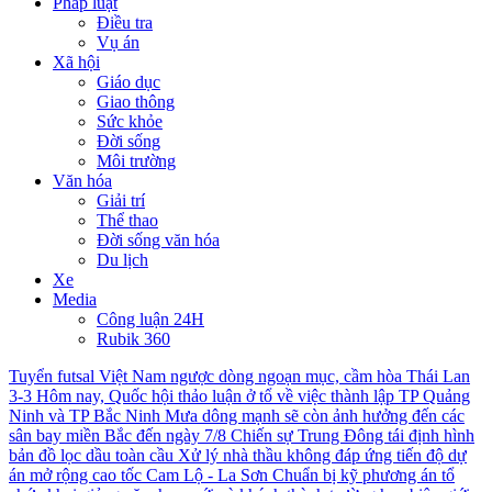
Pháp luật
Điều tra
Vụ án
Xã hội
Giáo dục
Giao thông
Sức khỏe
Đời sống
Môi trường
Văn hóa
Giải trí
Thể thao
Đời sống văn hóa
Du lịch
Xe
Media
Công luận 24H
Rubik 360
Tuyển futsal Việt Nam ngược dòng ngoạn mục, cầm hòa Thái Lan
3-3
Hôm nay, Quốc hội thảo luận ở tổ về việc thành lập TP Quảng
Ninh và TP Bắc Ninh
Mưa dông mạnh sẽ còn ảnh hưởng đến các
sân bay miền Bắc đến ngày 7/8
Chiến sự Trung Đông tái định hình
bản đồ lọc dầu toàn cầu
Xử lý nhà thầu không đáp ứng tiến độ dự
án mở rộng cao tốc Cam Lộ - La Sơn
Chuẩn bị kỹ phương án tổ