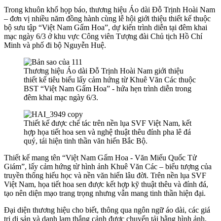
Trong khuôn khổ họp báo, thương hiệu Áo dài Đỗ Trịnh Hoài Nam
– đơn vị nhiều năm đồng hành cùng lễ hội giới thiệu thiết kế thuộc
bộ sưu tập “Việt Nam Gấm Hoa”, dự kiến trình diễn tại đêm khai
mạc ngày 6/3 ở khu vực Công viên Tượng đài Chủ tịch Hồ Chí
Minh và phố đi bộ Nguyễn Huệ.
Thương hiệu Áo dài Đỗ Trịnh Hoài Nam giới thiệu
thiết kế tiêu biểu lấy cảm hứng từ Khuê Văn Các thuộc
BST “Việt Nam Gấm Hoa” - hứa hẹn trình diễn trong
đêm khai mạc ngày 6/3.
Thiết kế được chế tác trên nền lụa SVF Việt Nam, kết
hợp họa tiết hoa sen và nghệ thuật thêu đính pha lê đá
quý, tái hiện tinh thần văn hiến Bắc Bộ.
Thiết kế mang tên “Việt Nam Gấm Hoa - Văn Miếu Quốc Tử
Giám”, lấy cảm hứng từ hình ảnh Khuê Văn Các – biểu tượng của
truyền thống hiếu học và nền văn hiến lâu đời. Trên nền lụa SVF
Việt Nam, họa tiết hoa sen được kết hợp kỹ thuật thêu và đính đá,
tạo nên diện mạo trang trọng nhưng vẫn mang tinh thần hiện đại.
Đại diện thương hiệu cho biết, thông qua ngôn ngữ áo dài, các giá
trị di sản và danh lam thắng cảnh được chuyển tải bằng hình ảnh,