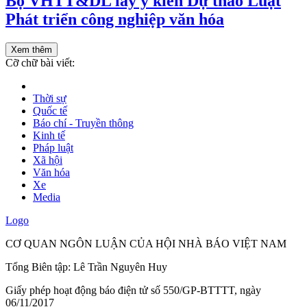
Bộ VHTT&DL lấy ý kiến Dự thảo Luật
Phát triển công nghiệp văn hóa
Xem thêm
Cỡ chữ bài viết:
Thời sự
Quốc tế
Báo chí - Truyền thông
Kinh tế
Pháp luật
Xã hội
Văn hóa
Xe
Media
Logo
CƠ QUAN NGÔN LUẬN CỦA HỘI NHÀ BÁO VIỆT NAM
Tổng Biên tập: Lê Trần Nguyên Huy
Giấy phép hoạt động báo điện tử số 550/GP-BTTTT, ngày
06/11/2017