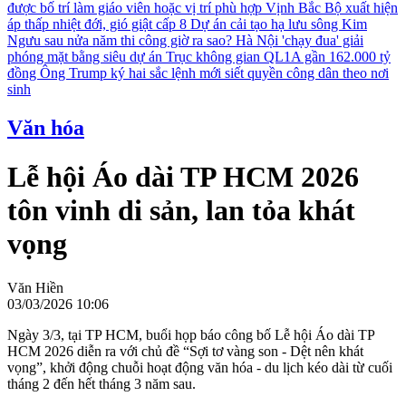
được bố trí làm giáo viên hoặc vị trí phù hợp
Vịnh Bắc Bộ xuất hiện
áp thấp nhiệt đới, gió giật cấp 8
Dự án cải tạo hạ lưu sông Kim
Ngưu sau nửa năm thi công giờ ra sao?
Hà Nội 'chạy đua' giải
phóng mặt bằng siêu dự án Trục không gian QL1A gần 162.000 tỷ
đồng
Ông Trump ký hai sắc lệnh mới siết quyền công dân theo nơi
sinh
Văn hóa
Lễ hội Áo dài TP HCM 2026
tôn vinh di sản, lan tỏa khát
vọng
Văn Hiền
03/03/2026 10:06
Ngày 3/3, tại TP HCM, buổi họp báo công bố Lễ hội Áo dài TP
HCM 2026 diễn ra với chủ đề “Sợi tơ vàng son - Dệt nên khát
vọng”, khởi động chuỗi hoạt động văn hóa - du lịch kéo dài từ cuối
tháng 2 đến hết tháng 3 năm sau.