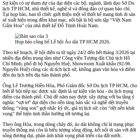
Sự kiện có sự tham dự của đại diện các bộ, ngành, lãnh đạo Sở Du
lịch TP HCM, nhà thiết kế, nghệ sĩ và đông đảo cơ quan báo chí.
Tại họp báo, ban tổ chức giới thiệu một số thiết kế mang tính di sản
sẽ xuất hiện trong đêm khai mạc, nổi bật là bộ sưu tập “Việt Nam
Gấm Hoa” của nhà thiết kế Đỗ Trịnh Hoài Nam.
Họp báo công bố Lễ hội Áo dài TP HCM 2026.
Theo kế hoạch, lễ hội diễn ra từ ngày 24/2 đến hết tháng 3/2026 tại
nhiều địa điểm trung tâm như Công viên Tượng đài Chủ tịch Hồ
Chí Minh, phố đi bộ Nguyễn Huệ, Showroom Xuất khẩu (92-96
Nguyễn Huệ) cùng các di tích lịch sử, không gian văn hóa và điểm
đến du lịch trên địa bàn thành phố.
Ông Lê Trương Hiền Hòa, Phó Giám đốc Sở Du lịch TP HCM, cho
biết lễ hội tiếp tục được xác định là sự kiện văn hóa - du lịch trọng
điểm của thành phố. Chủ đề năm nay được xây dựng với ba tầng ý
nghĩa: “sợi tơ” đại diện cho nền tảng bản sắc và nghề dệt truyền
thống; “vàng son” gợi nhắc ký ức, giá trị lịch sử; còn “dệt nên khát
vọng” thể hiện tinh thần hướng tới tương lai.
Theo ông Hòa, trong dòng chảy đó, áo dài không chỉ là trang phục
truyền thống mà còn là biểu tượng sống động, kết nối di sản với đời
sống đương đại, phản ánh khát vọng phát triển của đất nước.