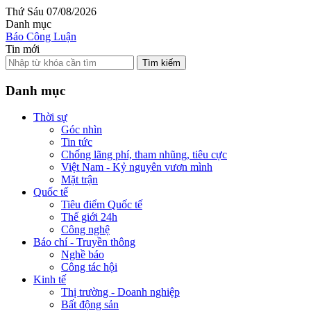
Thứ Sáu 07/08/2026
Danh mục
Báo Công Luận
Tin mới
Tìm kiếm
Danh mục
Thời sự
Góc nhìn
Tin tức
Chống lãng phí, tham nhũng, tiêu cực
Việt Nam - Kỷ nguyên vươn mình
Mặt trận
Quốc tế
Tiêu điểm Quốc tế
Thế giới 24h
Công nghệ
Báo chí - Truyền thông
Nghề báo
Công tác hội
Kinh tế
Thị trường - Doanh nghiệp
Bất động sản