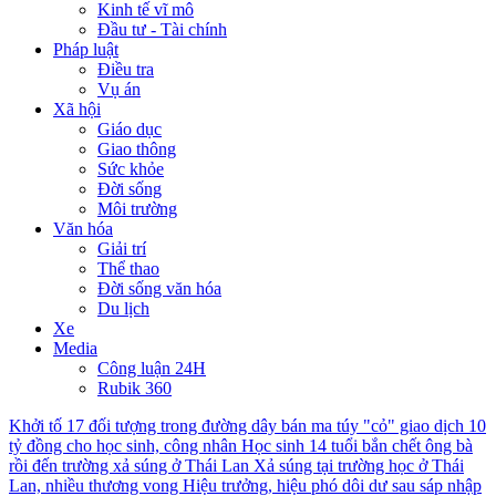
Kinh tế vĩ mô
Đầu tư - Tài chính
Pháp luật
Điều tra
Vụ án
Xã hội
Giáo dục
Giao thông
Sức khỏe
Đời sống
Môi trường
Văn hóa
Giải trí
Thể thao
Đời sống văn hóa
Du lịch
Xe
Media
Công luận 24H
Rubik 360
Khởi tố 17 đối tượng trong đường dây bán ma túy "cỏ" giao dịch 10
tỷ đồng cho học sinh, công nhân
Học sinh 14 tuổi bắn chết ông bà
rồi đến trường xả súng ở Thái Lan
Xả súng tại trường học ở Thái
Lan, nhiều thương vong
Hiệu trưởng, hiệu phó dôi dư sau sáp nhập