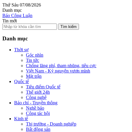
Thứ Sáu 07/08/2026
Danh mục
Báo Công Luận
Tin mới
Tìm kiếm
Danh mục
Thời sự
Góc nhìn
Tin tức
Chống lãng phí, tham nhũng, tiêu cực
Việt Nam - Kỷ nguyên vươn mình
Mặt trận
Quốc tế
Tiêu điểm Quốc tế
Thế giới 24h
Công nghệ
Báo chí - Truyền thông
Nghề báo
Công tác hội
Kinh tế
Thị trường - Doanh nghiệp
Bất động sản