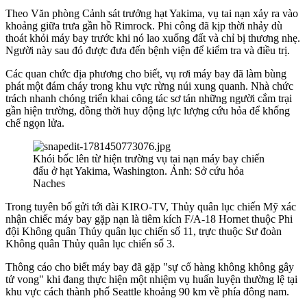
Theo Văn phòng Cảnh sát trưởng hạt Yakima, vụ tai nạn xảy ra vào
khoảng giữa trưa gần hồ Rimrock. Phi công đã kịp thời nhảy dù
thoát khỏi máy bay trước khi nó lao xuống đất và chỉ bị thương nhẹ.
Người này sau đó được đưa đến bệnh viện để kiểm tra và điều trị.
Các quan chức địa phương cho biết, vụ rơi máy bay đã làm bùng
phát một đám cháy trong khu vực rừng núi xung quanh. Nhà chức
trách nhanh chóng triển khai công tác sơ tán những người cắm trại
gần hiện trường, đồng thời huy động lực lượng cứu hỏa để khống
chế ngọn lửa.
Khói bốc lên từ hiện trường vụ tai nạn máy bay chiến
đấu ở hạt Yakima, Washington. Ảnh: Sở cứu hỏa
Naches
Trong tuyên bố gửi tới đài KIRO-TV, Thủy quân lục chiến Mỹ xác
nhận chiếc máy bay gặp nạn là tiêm kích F/A-18 Hornet thuộc Phi
đội Không quân Thủy quân lục chiến số 11, trực thuộc Sư đoàn
Không quân Thủy quân lục chiến số 3.
Thông cáo cho biết máy bay đã gặp "sự cố hàng không không gây
tử vong" khi đang thực hiện một nhiệm vụ huấn luyện thường lệ tại
khu vực cách thành phố Seattle khoảng 90 km về phía đông nam.