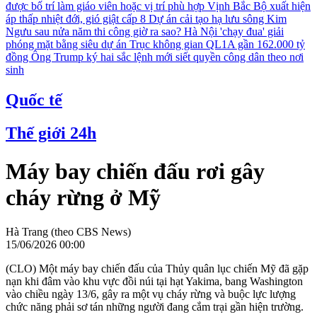
được bố trí làm giáo viên hoặc vị trí phù hợp
Vịnh Bắc Bộ xuất hiện
áp thấp nhiệt đới, gió giật cấp 8
Dự án cải tạo hạ lưu sông Kim
Ngưu sau nửa năm thi công giờ ra sao?
Hà Nội 'chạy đua' giải
phóng mặt bằng siêu dự án Trục không gian QL1A gần 162.000 tỷ
đồng
Ông Trump ký hai sắc lệnh mới siết quyền công dân theo nơi
sinh
Quốc tế
Thế giới 24h
Máy bay chiến đấu rơi gây
cháy rừng ở Mỹ
Hà Trang (theo CBS News)
15/06/2026 00:00
(CLO) Một máy bay chiến đấu của Thủy quân lục chiến Mỹ đã gặp
nạn khi đâm vào khu vực đồi núi tại hạt Yakima, bang Washington
vào chiều ngày 13/6, gây ra một vụ cháy rừng và buộc lực lượng
chức năng phải sơ tán những người đang cắm trại gần hiện trường.