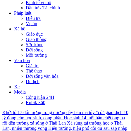
Kinh tế vĩ mô
Đầu tư - Tài chính
Pháp luật
Điều tra
Vụ án
Xã hội
Giáo dục
Giao thông
Sức khỏe
Đời sống
Môi trường
Văn hóa
Giải trí
Thể thao
Đời sống văn hóa
Du lịch
Xe
Media
Công luận 24H
Rubik 360
Khởi tố 17 đối tượng trong đường dây bán ma túy "cỏ" giao dịch 10
tỷ đồng cho học sinh, công nhân
Học sinh 14 tuổi bắn chết ông bà
rồi đến trường xả súng ở Thái Lan
Xả súng tại trường học ở Thái
Lan, nhiều thương vong
Hiệu trưởng, hiệu phó dôi dư sau sáp nhập