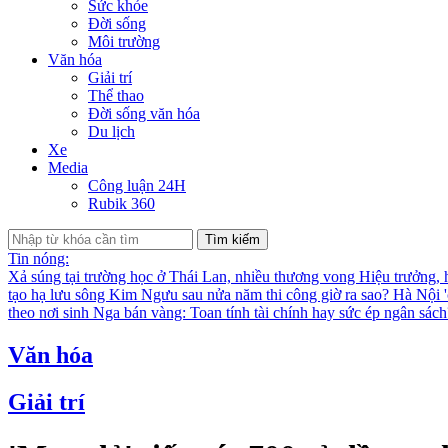
Sức khỏe
Đời sống
Môi trường
Văn hóa
Giải trí
Thể thao
Đời sống văn hóa
Du lịch
Xe
Media
Công luận 24H
Rubik 360
Tìm kiếm
Tin nóng:
Xả súng tại trường học ở Thái Lan, nhiều thương vong
Hiệu trưởng, 
tạo hạ lưu sông Kim Ngưu sau nửa năm thi công giờ ra sao?
Hà Nội '
theo nơi sinh
Nga bán vàng: Toan tính tài chính hay sức ép ngân sác
Văn hóa
Giải trí