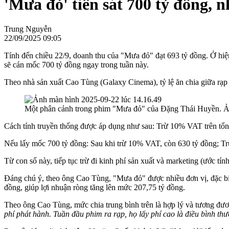
'Mưa đỏ' tiến sát 700 tỷ đồng,
Trung Nguyễn
22/09/2025 09:05
Tính đến chiều 22/9, doanh thu của "Mưa đỏ" đạt 693 tỷ đồng. Ở hiện
sẽ cán mốc 700 tỷ đồng ngay trong tuần này.
Theo nhà sản xuất Cao Tùng (Galaxy Cinema), tỷ lệ ăn chia giữa rạp
Một phân cảnh trong phim "Mưa đỏ" của Đặng Thái Huyền. 
Cách tính truyền thống được áp dụng như sau: Trừ 10% VAT trên tổng 
Nếu lấy mốc 700 tỷ đồng: Sau khi trừ 10% VAT, còn 630 tỷ đồng; Trừ
Từ con số này, tiếp tục trừ đi kinh phí sản xuất và marketing (ước t
Đáng chú ý, theo ông Cao Tùng, "Mưa đỏ"
được nhiều đơn vị, đặc bi
đồng, giúp lợi nhuận ròng tăng lên mức 207,75 tỷ đồng.
Theo ông Cao Tùng, mức chia trung bình trên là hợp lý và tương đươ
phí phát hành. Tuần đầu phim ra rạp, họ lấy phí cao là điều bình th