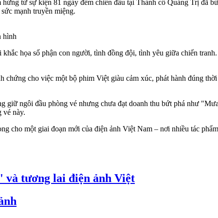
hứng từ sự kiện 81 ngày đêm chiến đấu tại Thành cổ Quảng Trị đã b
à sức mạnh truyền miệng.
n hình
 khắc họa số phận con người, tình đồng đội, tình yêu giữa chiến tranh.
nh chứng cho việc một bộ phim Việt giàu cảm xúc, phát hành đúng thời 
ng giữ ngôi đầu phòng vé nhưng chưa đạt doanh thu bứt phá như "Mư
g vé này.
ọng cho một giai đoạn mới của điện ảnh Việt Nam – nơi nhiều tác phẩm 
à tương lai điện ảnh Việt
 ảnh