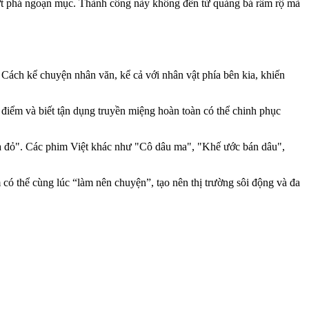
ứt phá ngoạn mục. Thành công này không đến từ quảng bá rầm rộ mà
 Cách kể chuyện nhân văn, kể cả với nhân vật phía bên kia, khiến
điểm và biết tận dụng truyền miệng hoàn toàn có thể chinh phục
a đỏ". Các phim Việt khác như "Cô dâu ma", "Khế ước bán dâu",
có thể cùng lúc “làm nên chuyện”, tạo nên thị trường sôi động và đa