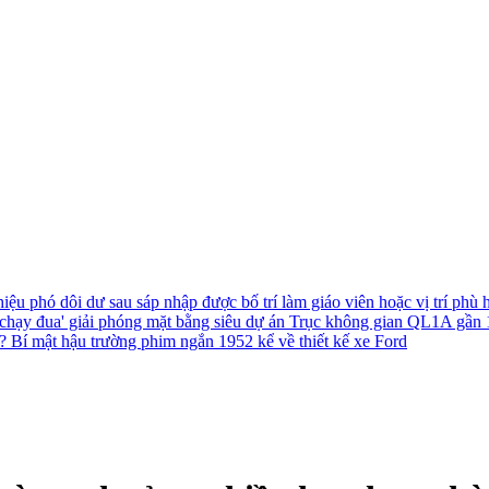
hiệu phó dôi dư sau sáp nhập được bố trí làm giáo viên hoặc vị trí phù
chạy đua' giải phóng mặt bằng siêu dự án Trục không gian QL1A gần
h?
Bí mật hậu trường phim ngắn 1952 kể về thiết kế xe Ford