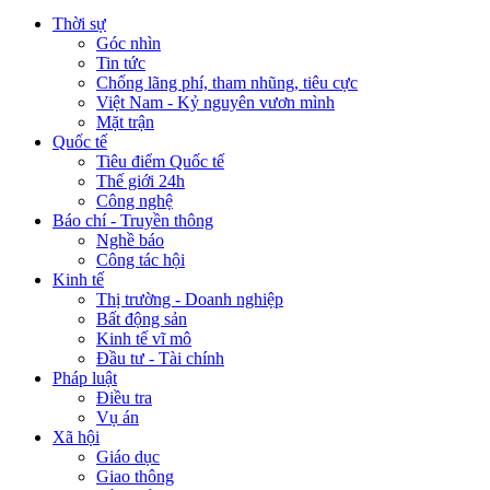
Thời sự
Góc nhìn
Tin tức
Chống lãng phí, tham nhũng, tiêu cực
Việt Nam - Kỷ nguyên vươn mình
Mặt trận
Quốc tế
Tiêu điểm Quốc tế
Thế giới 24h
Công nghệ
Báo chí - Truyền thông
Nghề báo
Công tác hội
Kinh tế
Thị trường - Doanh nghiệp
Bất động sản
Kinh tế vĩ mô
Đầu tư - Tài chính
Pháp luật
Điều tra
Vụ án
Xã hội
Giáo dục
Giao thông