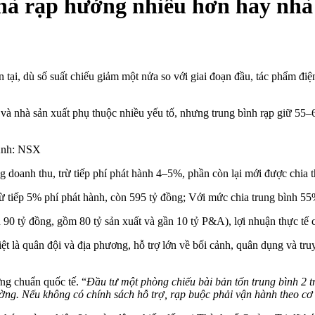
 nhà rạp hưởng nhiều hơn hay nhà
 tại, dù số suất chiếu giảm một nửa so với giai đoạn đầu, tác phẩm đi
 và nhà sản xuất phụ thuộc nhiều yếu tố, nhưng trung bình rạp giữ 55
Ảnh: NSX
doanh thu, trừ tiếp phí phát hành 4–5%, phần còn lại mới được chia th
 tiếp 5% phí phát hành, còn 595 tỷ đồng; Với mức chia trung bình 55
ính 90 tỷ đồng, gồm 80 tỷ sản xuất và gần 10 tỷ P&A), lợi nhuận thực tế
ệt là quân đội và địa phương, hỗ trợ lớn về bối cảnh, quân dụng và tru
ng chuẩn quốc tế. “
Đầu tư một phòng chiếu bài bản tốn trung bình 2 
ường. Nếu không có chính sách hỗ trợ, rạp buộc phải vận hành theo cơ c