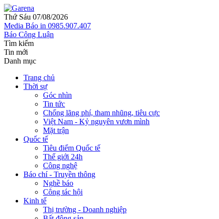
Thứ Sáu 07/08/2026
Media
Báo in
0985.907.407
Báo Công Luận
Tìm kiếm
Tin mới
Danh mục
Trang chủ
Thời sự
Góc nhìn
Tin tức
Chống lãng phí, tham nhũng, tiêu cực
Việt Nam - Kỷ nguyên vươn mình
Mặt trận
Quốc tế
Tiêu điểm Quốc tế
Thế giới 24h
Công nghệ
Báo chí - Truyền thông
Nghề báo
Công tác hội
Kinh tế
Thị trường - Doanh nghiệp
Bất động sản