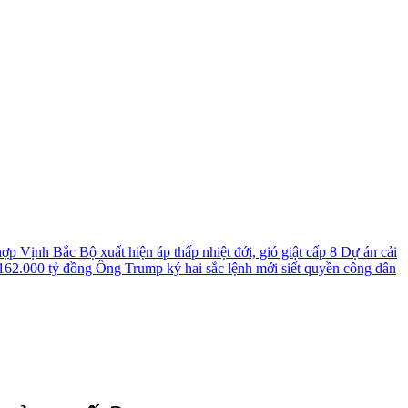
 hợp
Vịnh Bắc Bộ xuất hiện áp thấp nhiệt đới, gió giật cấp 8
Dự án cải
 162.000 tỷ đồng
Ông Trump ký hai sắc lệnh mới siết quyền công dân