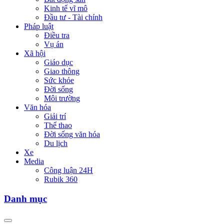
Kinh tế vĩ mô
Đầu tư - Tài chính
Pháp luật
Điều tra
Vụ án
Xã hội
Giáo dục
Giao thông
Sức khỏe
Đời sống
Môi trường
Văn hóa
Giải trí
Thể thao
Đời sống văn hóa
Du lịch
Xe
Media
Công luận 24H
Rubik 360
Danh mục