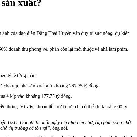
 sản xuất?
ện ảnh của đạo diễn Đặng Thái Huyền vẫn duy trì sức nóng, dự kiến
–60% doanh thu phòng vé, phần còn lại mới thuộc về nhà làm phim.
eo tỷ lệ từng tuần.
% cho rạp, nhà sản xuất giữ khoảng 267,75 tỷ đồng.
 của ê-kíp vào khoảng 177,75 tỷ đồng.
yền thông. Vì vậy, khoản tiền mặt thực chi có thể chỉ khoảng 60 tỷ
triệu USD. Doanh thu mỗi ngày chỉ như tiền chợ, rạp phải sống nhờ
hế thị trường để tồn tại”,
ông nói.