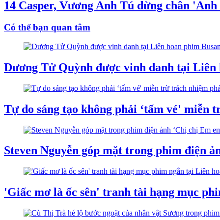
14 Casper, Vương Anh Tú dừng chân 'Anh t
Có thể bạn quan tâm
Dương Tử Quỳnh được vinh danh tại Liên 
Tự do sáng tạo không phải ‘tấm vé' miễn t
Steven Nguyễn góp mặt trong phim điện ả
'Giấc mơ là ốc sên' tranh tài hạng mục ph