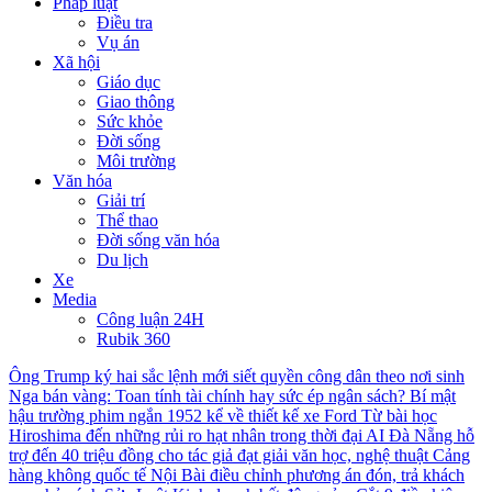
Pháp luật
Điều tra
Vụ án
Xã hội
Giáo dục
Giao thông
Sức khỏe
Đời sống
Môi trường
Văn hóa
Giải trí
Thể thao
Đời sống văn hóa
Du lịch
Xe
Media
Công luận 24H
Rubik 360
Ông Trump ký hai sắc lệnh mới siết quyền công dân theo nơi sinh
Nga bán vàng: Toan tính tài chính hay sức ép ngân sách?
Bí mật
hậu trường phim ngắn 1952 kể về thiết kế xe Ford
Từ bài học
Hiroshima đến những rủi ro hạt nhân trong thời đại AI
Đà Nẵng hỗ
trợ đến 40 triệu đồng cho tác giả đạt giải văn học, nghệ thuật
Cảng
hàng không quốc tế Nội Bài điều chỉnh phương án đón, trả khách