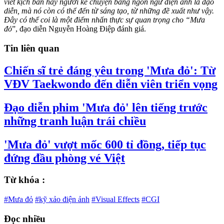
viết kịch bản hay người kể chuyện bằng ngôn ngữ điện ảnh là đạo
diễn, mà nó còn có thể đến từ sáng tạo, từ những đề xuất như vậy.
Đây có thể coi là một điểm nhấn thực sự quan trọng cho “Mưa
đỏ
”, đạo diễn Nguyễn Hoàng Điệp đánh giá.
Tin liên quan
Chiến sĩ trẻ đáng yêu trong 'Mưa đỏ': Từ
VĐV Taekwondo đến diễn viên triển vọng
Đạo diễn phim 'Mưa đỏ' lên tiếng trước
những tranh luận trái chiều
'Mưa đỏ' vượt mốc 600 tỉ đồng, tiếp tục
đứng đầu phòng vé Việt
Từ khóa :
#Mưa đỏ
#kỹ xảo điện ảnh
#Visual Effects
#CGI
Đọc nhiều