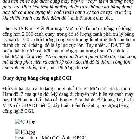
dấu tích chiếc bục dưới bụng máy bay và “cấy” thêm đường băng
phía sau. Phía bên trên là những chiếc trực thăng chở hàng đang
bay, tất cả được dựng lên hoàn toàn bằng kỹ xảo để tạo ra không
khí chiến tranh của thời điểm đó
”, anh Phương cho biết.
Theo KTS Đinh Việt Phương, “Mưa đỏ” dài hơn 2 tiếng, có tổng
cộng hơn 2.000 cảnh quay, trong đó số lượng cảnh phải xử lý bằng
kỹ xảo là 720 - khối lượng công việc khổng lồ nhưng thời hạn hoàn
thành chỉ có 4 tháng, đó là áp lực cực lớn. Tuy nhiên, 3DART đã
hoàn thành trước cả thời hạn, nhưng quan trọng hơn, đó chính là
chất lượng công việc. “
Nếu mọi người xem phim Mưa đỏ, xem xong
mà không phát hiện ra cảnh kỹ xảo nào, thì đó là thành công lớn
của anh em chúng tôi
”, anh Phương chia sẻ.
Q
uay dựng bằng công nghệ CGI
Đối với hai đại cảnh đáng chú ý nhất trong “Mưa đỏ”, đó là cảnh
Hạm đội 7 của quân đội Mỹ đang di chuyển trên biển và cảnh máy
bay F4 Phantom bổ nhào cắt bom xuống thành cổ Quảng Trị, ê kíp
VFX của 3DART tiết lộ, đây hoàn toàn là cảnh quay dựng bằng
công nghệ CGI.
Poster phim “Mưa đỏ”. Ảnh: ĐPCC