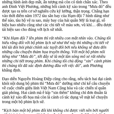
những hình ảnh đẹp mắt, ấn tượng mà còn có tính chân xác. Theo
anh Đinh Việt Phương, những bối cảnh kỹ xảo trong “Mưa đỏ” đều
được tạo ra trên cơ sở nghiên cứu kỹ lưỡng, thận trọng. Chẳng hạn
vào thời điểm năm 1972 tàu sân bay của Hạm đội 7 hình dáng như
thế nào, tàu hộ vệ ra sao, máy bay của hải quân Mỹ là loại gì, số
hiệu bao nhiêu cũng như các chi tiết về màu sơn, vũ khí… đều được
tái hiện sao cho đúng với lịch sử nhất.
“
Khi Hạm đội 7 lên phim thì rất nhiều con mắt nhìn vào. Chúng tôi
hiểu rằng đối với bộ phim lịch sử như thế này thì những chi tiết về
khí tài đòi hỏi phải chính xác tuyệt đối bởi nếu không sẽ đưa đến
những câu chuyện thảm họa truyền thông. Với một bộ phim nổi
tiếng như “Mưa đỏ”, tới đây sẽ là một làn sóng mổ xẻ rất nhiều
những chi tiết trong phim. Khi chúng tôi chủ động “xin” cảnh phim
thì chúng tôi đã xác định đương đầu với việc đó
”, anh Phương
khẳng định.
Đạo diễn Nguyễn Hoàng Điệp cũng cho rằng, nếu tách hai đại cảnh
khỏi nội dung bộ phim thì “Mưa đỏ” dường như chỉ kể câu chuyện
về cuộc chiến giữa lính Việt Nam Cộng hòa và các chiến sĩ quân
giải phóng. Hai cảnh mà ê kíp “xin thêm” không chỉ đơn thuần là
cảnh kỹ xảo đồ họa mà còn là cảnh có tác dụng về mặt kể chuyện
trong một bộ phim lịch sử.
“
Kịch bản một bộ phim đôi khi không chỉ được viết nên bởi người