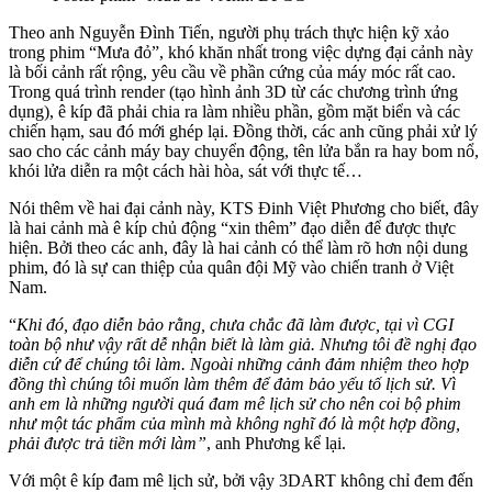
Theo anh Nguyễn Đình Tiến, người phụ trách thực hiện kỹ xảo
trong phim “Mưa đỏ”, khó khăn nhất trong việc dựng đại cảnh này
là bối cảnh rất rộng, yêu cầu về phần cứng của máy móc rất cao.
Trong quá trình render (tạo hình ảnh 3D từ các chương trình ứng
dụng), ê kíp đã phải chia ra làm nhiều phần, gồm mặt biển và các
chiến hạm, sau đó mới ghép lại. Đồng thời, các anh cũng phải xử lý
sao cho các cảnh máy bay chuyển động, tên lửa bắn ra hay bom nổ,
khói lửa diễn ra một cách hài hòa, sát với thực tế…
Nói thêm về hai đại cảnh này, KTS Đinh Việt Phương cho biết, đây
là hai cảnh mà ê kíp chủ động “xin thêm” đạo diễn để được thực
hiện. Bởi theo các anh, đây là hai cảnh có thể làm rõ hơn nội dung
phim, đó là sự can thiệp của quân đội Mỹ vào chiến tranh ở Việt
Nam.
“
Khi đó, đạo diễn bảo rằng, chưa chắc đã làm được, tại vì CGI
toàn bộ như vậy rất dễ nhận biết là làm giả. Nhưng tôi đề nghị đạo
diễn cứ để chúng tôi làm. Ngoài những cảnh đảm nhiệm theo hợp
đồng thì chúng tôi muốn làm thêm để đảm bảo yếu tố lịch sử. Vì
anh em là những người quá đam mê lịch sử cho nên coi bộ phim
như một tác phẩm của mình mà không nghĩ đó là một hợp đồng,
phải được trả tiền mới làm”
, anh Phương kể lại.
Với một ê kíp đam mê lịch sử, bởi vậy 3DART không chỉ đem đến