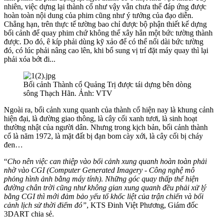
nhiên, việc dựng lại thành cổ như vậy vẫn chưa thể đáp ứng được
hoàn toàn nội dung của phim cũng như ý tưởng của đạo diễn.
Chẳng hạn, trên thực tế tường bao chỉ được bộ phận thiết kế dựng
bối cảnh để quay phim chứ không thể xây hẳn một bức tường thành
được. Do đó, ê kíp phải dùng kỹ xảo để có thể nối dài bức tường
đó, có lúc phải nâng cao lên, khi bổ sung vị trí đặt máy quay thì lại
phải xóa bớt đi...
Bối cảnh Thành cổ Quảng Trị được tái dựng bên dòng
sông Thạch Hãn. Ảnh: VTV
Ngoài ra, bối cảnh xung quanh của thành cổ hiện nay là khung cảnh
hiện đại, là đường giao thông, là cây cối xanh tươi, là sinh hoạt
thường nhật của người dân. Nhưng trong kịch bản, bối cảnh thành
cổ là năm 1972, là mặt đất bị đạn bom cày xới, là cây cối bị cháy
đen…
“
Cho nên việc can thiệp vào bối cảnh xung quanh hoàn toàn phải
nhờ vào CGI (Computer Generated Imagery - Công nghệ mô
phỏng hình ảnh bằng máy tính). Những góc quay thấp thể hiện
đường chân trời cũng như không gian xung quanh đều phải xử lý
bằng CGI thì mới đảm bảo yếu tố khốc liệt của trận chiến và bối
cảnh lịch sử thời điểm đó”
, KTS Đinh Việt Phương, Giám đốc
3DART chia sẻ.