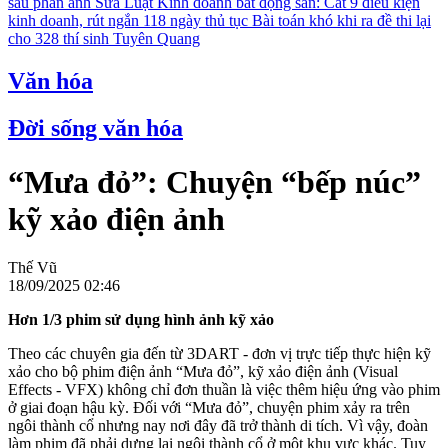
sau phản ánh
Sửa Luật Kinh doanh bất động sản: Cắt 9 điều kiện
kinh doanh, rút ngắn 118 ngày thủ tục
Bài toán khó khi ra đề thi lại
cho 328 thí sinh Tuyên Quang
Văn hóa
Đời sống văn hóa
“Mưa đỏ”: Chuyện “bếp núc”
kỹ xảo điện ảnh
Thế Vũ
18/09/2025 02:46
Hơn 1/3 phim sử dụng hình ảnh kỹ xảo
Theo các chuyên gia đến từ 3DART - đơn vị trực tiếp thực hiện kỹ
xảo cho bộ phim điện ảnh “Mưa đỏ”, kỹ xảo điện ảnh (Visual
Effects - VFX) không chỉ đơn thuần là việc thêm hiệu ứng vào phim
ở giai đoạn hậu kỳ. Đối với “Mưa đỏ”, chuyện phim xảy ra trên
ngôi thành cổ nhưng nay nơi đây đã trở thành di tích. Vì vậy, đoàn
làm phim đã phải dựng lại ngôi thành cổ ở một khu vực khác. Tuy