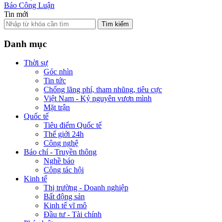
Báo Công Luận
Tin mới
Tìm kiếm
Danh mục
Thời sự
Góc nhìn
Tin tức
Chống lãng phí, tham nhũng, tiêu cực
Việt Nam - Kỷ nguyên vươn mình
Mặt trận
Quốc tế
Tiêu điểm Quốc tế
Thế giới 24h
Công nghệ
Báo chí - Truyền thông
Nghề báo
Công tác hội
Kinh tế
Thị trường - Doanh nghiệp
Bất động sản
Kinh tế vĩ mô
Đầu tư - Tài chính