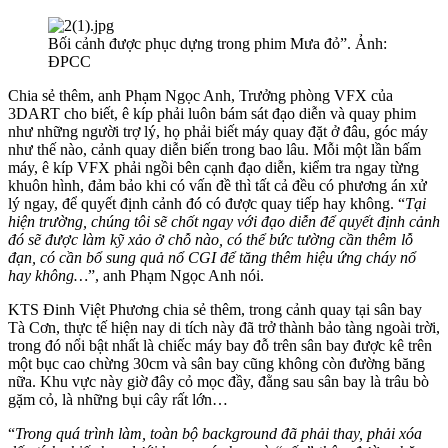
Bối cảnh được phục dựng trong phim Mưa đỏ”. Ảnh:
ĐPCC
Chia sẻ thêm, anh Phạm Ngọc Anh, Trưởng phòng VFX của
3DART cho biết, ê kíp phải luôn bám sát đạo diễn và quay phim
như những người trợ lý, họ phải biết máy quay đặt ở đâu, góc máy
như thế nào, cảnh quay diễn biến trong bao lâu. Mỗi một lần bấm
máy, ê kíp VFX phải ngồi bên cạnh đạo diễn, kiểm tra ngay từng
khuôn hình, đảm bảo khi có vấn đề thì tất cả đều có phương án xử
lý ngay, để quyết định cảnh đó có được quay tiếp hay không. “
Tại
hiện trường, chúng tôi sẽ chốt ngay với đạo diễn để quyết định cảnh
đó sẽ được làm kỹ xảo ở chỗ nào, có thể bức tường cần thêm lỗ
đạn, có cần bổ sung quả nổ CGI để tăng thêm hiệu ứng cháy nổ
hay không…
”, anh Phạm Ngọc Anh nói.
KTS Đinh Việt Phương chia sẻ thêm, trong cảnh quay tại sân bay
Tà Cơn, thực tế hiện nay di tích này đã trở thành bảo tàng ngoài trời,
trong đó nổi bật nhất là chiếc máy bay đỗ trên sân bay được kê trên
một bục cao chừng 30cm và sân bay cũng không còn đường băng
nữa. Khu vực này giờ đây cỏ mọc đầy, đằng sau sân bay là trâu bò
gặm cỏ, là những bụi cây rất lớn…
“
Trong quá trình làm, toàn bộ background đã phải thay, phải xóa