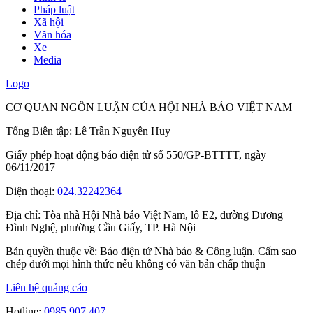
Pháp luật
Xã hội
Văn hóa
Xe
Media
Logo
CƠ QUAN NGÔN LUẬN CỦA HỘI NHÀ BÁO VIỆT NAM
Tổng Biên tập: Lê Trần Nguyên Huy
Giấy phép hoạt động báo điện tử số 550/GP-BTTTT, ngày
06/11/2017
Điện thoại:
024.32242364
Địa chỉ:
Tòa nhà Hội Nhà báo Việt Nam, lô E2, đường Dương
Đình Nghệ, phường Cầu Giấy, TP. Hà Nội
Bản quyền thuộc về: Báo điện tử Nhà báo & Công luận. Cấm sao
chép dưới mọi hình thức nếu không có văn bản chấp thuận
Liên hệ quảng cáo
Hotline:
0985.907.407