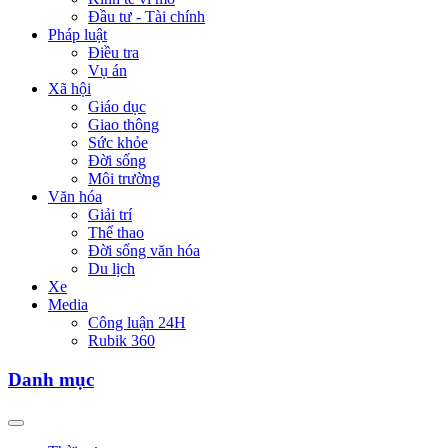
Đầu tư - Tài chính
Pháp luật
Điều tra
Vụ án
Xã hội
Giáo dục
Giao thông
Sức khỏe
Đời sống
Môi trường
Văn hóa
Giải trí
Thể thao
Đời sống văn hóa
Du lịch
Xe
Media
Công luận 24H
Rubik 360
Danh mục