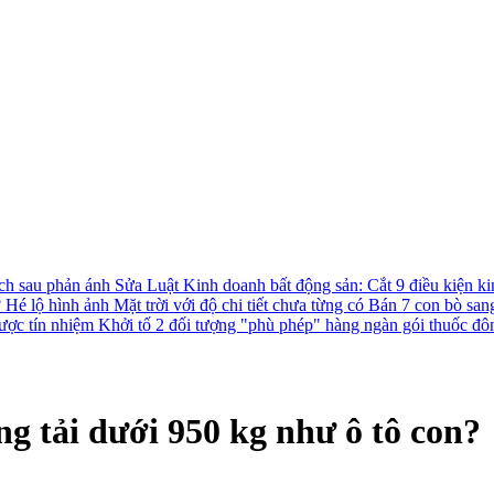
ách sau phản ánh
Sửa Luật Kinh doanh bất động sản: Cắt 9 điều kiện ki
?
Hé lộ hình ảnh Mặt trời với độ chi tiết chưa từng có
Bán 7 con bò san
được tín nhiệm
Khởi tố 2 đối tượng "phù phép" hàng ngàn gói thuốc đô
ng tải dưới 950 kg như ô tô con?