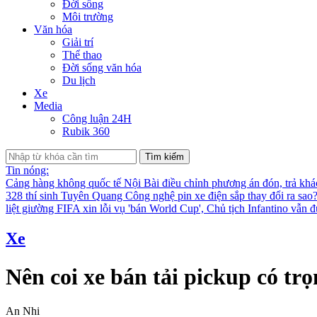
Đời sống
Môi trường
Văn hóa
Giải trí
Thể thao
Đời sống văn hóa
Du lịch
Xe
Media
Công luận 24H
Rubik 360
Tìm kiếm
Tin nóng:
Cảng hàng không quốc tế Nội Bài điều chỉnh phương án đón, trả kh
328 thí sinh Tuyên Quang
Công nghệ pin xe điện sắp thay đổi ra sao
liệt giường
FIFA xin lỗi vụ 'bán World Cup', Chủ tịch Infantino vẫn 
Xe
Nên coi xe bán tải pickup có trọ
An Nhi