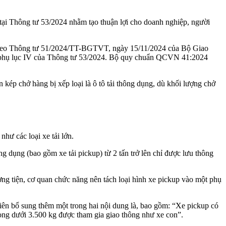
tại Thông tư 53/2024 nhằm tạo thuận lợi cho doanh nghiệp, người
theo Thông tư 51/2024/TT-BGTVT, ngày 15/11/2024 của Bộ Giao
 tại phụ lục IV của Thông tư 53/2024. Bộ quy chuẩn QCVN 41:2024
p chở hàng bị xếp loại là ô tô tải thông dụng, dù khối lượng chở
như các loại xe tải lớn.
 dụng (bao gồm xe tải pickup) từ 2 tấn trở lên chỉ được lưu thông
ơng tiện, cơ quan chức năng nên tách loại hình xe pickup vào một phụ
iên bổ sung thêm một trong hai nội dung là, bao gồm: “Xe pickup có
ọng dưới 3.500 kg được tham gia giao thông như xe con”.