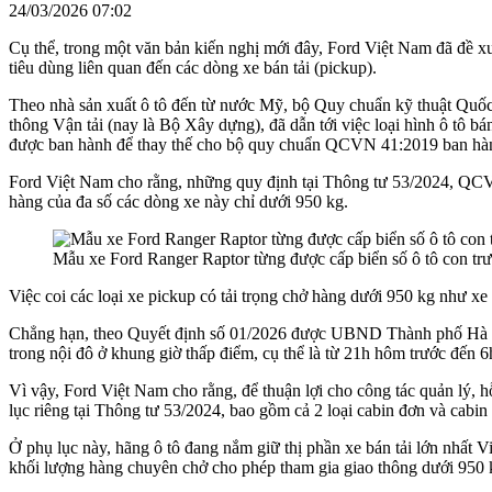
24/03/2026 07:02
Cụ thể, trong một văn bản kiến nghị mới đây, Ford Việt Nam đã đề 
tiêu dùng liên quan đến các dòng xe bán tải (pickup).
Theo nhà sản xuất ô tô đến từ nước Mỹ, bộ Quy chuẩn kỹ thuật 
thông Vận tải (nay là Bộ Xây dựng), đã dẫn tới việc loại hình ô tô 
được ban hành để thay thế cho bộ quy chuẩn QCVN 41:2019 ban hà
Ford Việt Nam cho rằng, những quy định tại Thông tư 53/2024, QCVN
hàng của đa số các dòng xe này chỉ dưới 950 kg.
Mẫu xe Ford Ranger Raptor từng được cấp biển số ô tô con tr
Việc coi các loại xe pickup có tải trọng chở hàng dưới 950 kg như xe 
Chẳng hạn, theo Quyết định số 01/2026 được UBND Thành phố Hà Nội b
trong nội đô ở khung giờ thấp điểm, cụ thể là từ 21h hôm trước đến 
Vì vậy, Ford Việt Nam cho rằng, để thuận lợi cho công tác quản lý, 
lục riêng tại Thông tư 53/2024, bao gồm cả 2 loại cabin đơn và cabin
Ở phụ lục này, hãng ô tô đang nắm giữ thị phần xe bán tải lớn nhất
khối lượng hàng chuyên chở cho phép tham gia giao thông dưới 950 k