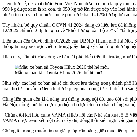
Trên thực tế, đề xuất được Ford Việt Nam đưa ra chính là quy định 
950 kg được xem là xe con, từ 950 kg trở lên được xếp vào loại hình 
như ô tô con và chịu mức thu lệ phí trước bạ 10-12% tương tự các loạ
Tuy nhiên, bộ quy chuẩn QCVN 41:2024 đang có hiệu lực đã không cò
12/2025 chỉ nêu 2 định nghĩa về “khối lượng toàn bộ xe” và “tải trọng
Liên quan đến Quyết định 01/2026 của UBND Thành phố Hà Nội, Sở X
thông tin này sẽ được viết rõ trong giấy đăng ký của từng phương tiện
Hiện nay, hầu hết các dòng xe bán tải phổ biến trên thị trường như 
Mẫu xe bán tải Toyota Hilux 2026 thế hệ mới.
Như vậy, các loại xe bán tải sẽ chỉ được lưu thông trong thành phố 
toàn bộ từ hai tấn trở lên chỉ được phép hoạt động từ 21h đến 6h sán
Cũng liên quan đến khả năng lưu thông trong nội đô, trao đổi với p
Hà Nội, đồng thời tích cực đại diện cho lợi ích của khách hàng và hệ
“Chúng tôi kết hợp cùng VAMA (Hiệp hội các Nhà sản xuất ô tô Việ
VAMA được xem xét một cách đầy đủ, đồng thời kiến nghị các giải ph
Chúng tôi mong muốn tìm ra giải pháp cân bằng giữa mục tiêu quản lý 