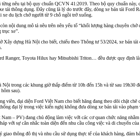
đã từng nêu tại bộ quy chuẩn QCVN 41:2019. Theo bộ quy chuẩn này, c
xe tải thông dụng. Đây cũng là lý do trước đây, dòng xe bán tải Ford 
i xe du lịch chở người từ 9 chỗ ngồi trở xuống.
n nội dung mô tả nêu trên nên yếu tố “khối lượng hàng chuyên chở c
 trục xe”.
ây dựng Hà Nội cho biết, chiếu theo Thông tư 53/2024, xe bán tải c
.
Ford Ranger, Toyota Hilux hay Mitsubishi Triton… đều được quy định là 
Hà Nội trong các khung giờ thấp điểm từ 10h đến 15h và từ sau 19h30 đ
g hôm sau).
hóng viên, đại diện Ford Việt Nam cho biết hãng đang theo dõi chặt c
 thống đại lý trong việc kiến nghị không đưa dòng xe bán tải vào phạm 
t Nam – PV) đang chủ động làm việc với các cơ quan chức năng nhằm l
áp với sự cân nhắc toàn diện đến nhu cầu công việc và di chuyển của 
giao thông đô thị và nhu cầu sử dụng thực tế của khách hàng, đảm bảo 