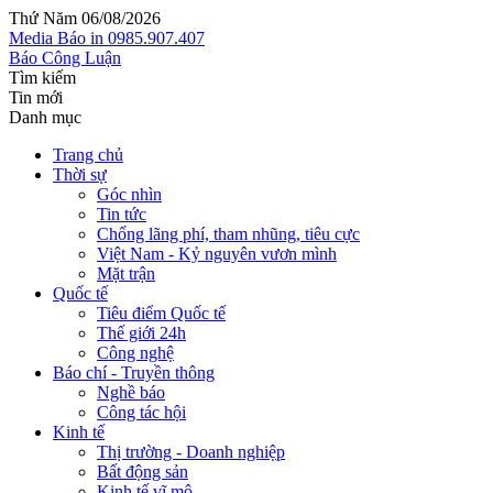
Thứ Năm 06/08/2026
Media
Báo in
0985.907.407
Báo Công Luận
Tìm kiếm
Tin mới
Danh mục
Trang chủ
Thời sự
Góc nhìn
Tin tức
Chống lãng phí, tham nhũng, tiêu cực
Việt Nam - Kỷ nguyên vươn mình
Mặt trận
Quốc tế
Tiêu điểm Quốc tế
Thế giới 24h
Công nghệ
Báo chí - Truyền thông
Nghề báo
Công tác hội
Kinh tế
Thị trường - Doanh nghiệp
Bất động sản
Kinh tế vĩ mô