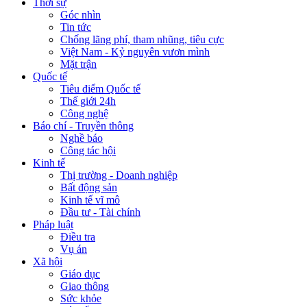
Thời sự
Góc nhìn
Tin tức
Chống lãng phí, tham nhũng, tiêu cực
Việt Nam - Kỷ nguyên vươn mình
Mặt trận
Quốc tế
Tiêu điểm Quốc tế
Thế giới 24h
Công nghệ
Báo chí - Truyền thông
Nghề báo
Công tác hội
Kinh tế
Thị trường - Doanh nghiệp
Bất động sản
Kinh tế vĩ mô
Đầu tư - Tài chính
Pháp luật
Điều tra
Vụ án
Xã hội
Giáo dục
Giao thông
Sức khỏe