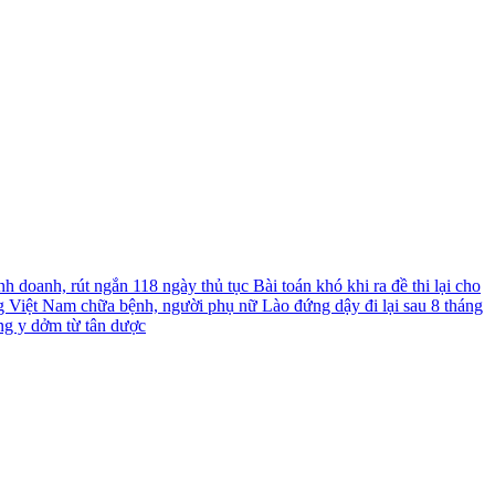
nh doanh, rút ngắn 118 ngày thủ tục
Bài toán khó khi ra đề thi lại cho
g Việt Nam chữa bệnh, người phụ nữ Lào đứng dậy đi lại sau 8 tháng
ng y dởm từ tân dược