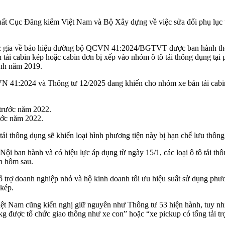
xuất Cục Đăng kiểm Việt Nam và Bộ Xây dựng về việc sửa đổi phụ lục 
Quốc gia về báo hiệu đường bộ QCVN 41:2024/BGTVT được ban hành 
bán tải cabin kép hoặc cabin đơn bị xếp vào nhóm ô tô tải thông dụng
nh năm 2019.
 41:2024 và Thông tư 12/2025 đang khiến cho nhóm xe bán tải cabin ké
ước năm 2022.
tải thông dụng sẽ khiến loại hình phương tiện này bị hạn chế lưu thông 
an hành và có hiệu lực áp dụng từ ngày 15/1, các loại ô tô tải thông
6h hôm sau.
hỗ trợ doanh nghiệp nhỏ và hộ kinh doanh tối ưu hiệu suất sử dụng phư
 kép.
 Việt Nam cũng kiến nghị giữ nguyên như Thông tư 53 hiện hành, tuy nh
g được tổ chức giao thông như xe con” hoặc “xe pickup có tổng tải tr