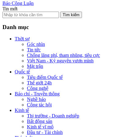
Báo Công Luận
Tin mới
Tìm kiếm
Danh mục
Thời sự
Góc nhìn
Tin tức
Chống lãng phí, tham nhũng, tiêu cực
Việt Nam - Kỷ nguyên vươn mình
Mặt trận
Quốc tế
Tiêu điểm Quốc tế
Thế giới 24h
Công nghệ
Báo chí - Truyền thông
Nghề báo
Công tác hội
Kinh tế
Thị trường - Doanh nghiệp
Bất động sản
Kinh tế vĩ mô
Đầu tư - Tài chính