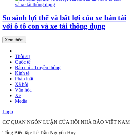
So sánh lợi thế và bất lợi của xe bán tải
với ô tô con và xe tải thông dụng
Xem thêm
Thời sự
Quốc tế
Báo chí - Truyền thông
Kinh tế
Pháp luật
Xã hội
Văn hóa
Xe
Media
Logo
CƠ QUAN NGÔN LUẬN CỦA HỘI NHÀ BÁO VIỆT NAM
Tổng Biên tập: Lê Trần Nguyên Huy