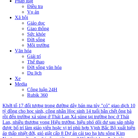
Pháp luật
Điều tra
Vụ án
Xã hội
Giáo dục
Giao thông
Sức khỏe
Đời sống
Môi trường
Văn hóa
Giải trí
Thể thao
Đời sống văn hóa
Du lịch
Xe
Media
Công luận 24H
Rubik 360
Khởi tố 17 đối tượng trong đường dây bán ma túy "cỏ" giao dịch 10
tỷ đồng cho học sinh, công nhân
Học sinh 14 tuổi bắn chết ông bà
rồi đến trường xả súng ở Thái Lan
Xả súng tại trường học ở Thái
Lan, nhiều thương vong
Hiệu trưởng, hiệu phó dôi dư sau sáp nhập
được bố trí làm giáo viên hoặc vị trí phù hợp
Vịnh Bắc Bộ xuất hiện
áp thấp nhiệt đới, gió giật cấp 8
Dự án cải tạo hạ lưu sông Kim