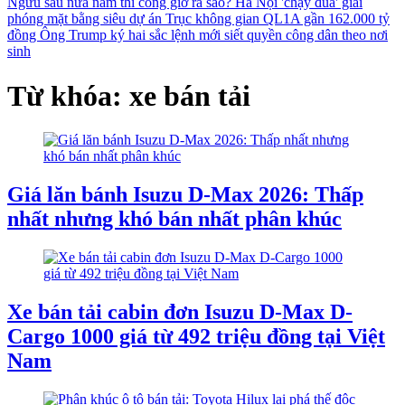
Ngưu sau nửa năm thi công giờ ra sao?
Hà Nội 'chạy đua' giải
phóng mặt bằng siêu dự án Trục không gian QL1A gần 162.000 tỷ
đồng
Ông Trump ký hai sắc lệnh mới siết quyền công dân theo nơi
sinh
Từ khóa: xe bán tải
Giá lăn bánh Isuzu D-Max 2026: Thấp
nhất nhưng khó bán nhất phân khúc
Xe bán tải cabin đơn Isuzu D-Max D-
Cargo 1000 giá từ 492 triệu đồng tại Việt
Nam