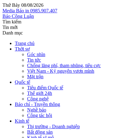
Thứ Bảy 08/08/2026
Media
Báo in
0985.907.407
Báo Công Luận
Tìm kiếm
Tin mới
Danh mục
Trang chủ
Thời sự
Góc nhìn
Tin tức
Chống lãng phí, tham nhũng, tiêu cực
Việt Nam - Kỷ nguyên vươn mình
Mặt trận
Quốc tế
Tiêu điểm Quốc tế
Thế giới 24h
Công nghệ
Báo chí - Truyền thông
Nghề báo
Công tác hội
Kinh tế
Thị trường - Doanh nghiệp
Bất động sản
Kinh tế vĩ mô