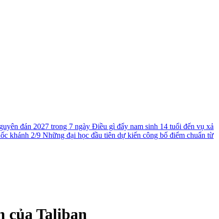
guyên đán 2027 trong 7 ngày
Điều gì đẩy nam sinh 14 tuổi đến vụ xả
uốc khánh 2/9
Những đại học đầu tiên dự kiến công bố điểm chuẩn từ
m của Taliban