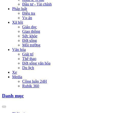
Đầu tư - Tài chính
Pháp luật
Điều tra
Vụ án
Xã hội
Giáo dục
Giao thông
Sức khỏe
Đời sống
Môi trường
Văn hóa
Giải trí
Thể thao
Đời sống văn hóa
Du lịch
Xe
Media
Công luận 24H
Rubik 360
Danh mục