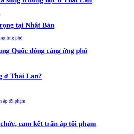
̣ng tại Nhật Bản
Trung Quốc đóng cảng ứng phó
ng ở Thái Lan?
chức, cam kết trấn áp tội phạm