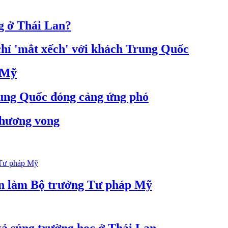
ng ở Thái Lan?
hỉ 'mắt xếch' với khách Trung Quốc
a Mỹ
Trung Quốc đóng cảng ứng phó
thương vong
n làm Bộ trưởng Tư pháp Mỹ
xả súng trường học ở Thái Lan