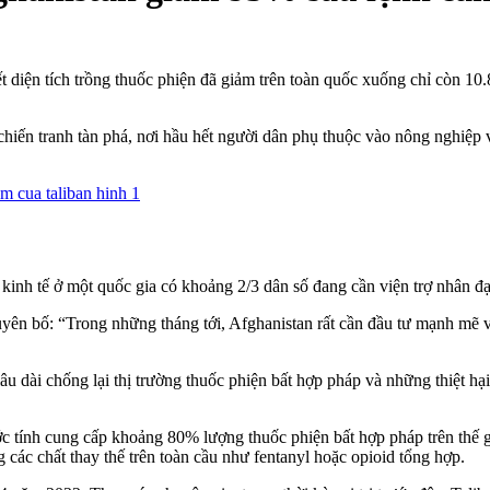
iện tích trồng thuốc phiện đã giảm trên toàn quốc xuống chỉ còn 10
ến tranh tàn phá, nơi hầu hết người dân phụ thuộc vào nông nghiệp và g
 kinh tế ở một quốc gia có khoảng 2/3 dân số đang cần viện trợ nhân đ
ên bố: “Trong những tháng tới, Afghanistan rất cần đầu tư mạnh mẽ 
u dài chống lại thị trường thuốc phiện bất hợp pháp và những thiệt h
 tính cung cấp khoảng 80% lượng thuốc phiện bất hợp pháp trên thế gi
các chất thay thế trên toàn cầu như fentanyl hoặc opioid tổng hợp.