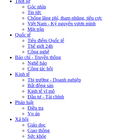
Thời sự
Góc nhìn
Tin tức
Chống lãng phí, tham nhũng, tiêu cực
Việt Nam - Kỷ nguyên vươn mình
Mặt trận
Quốc tế
Tiêu điểm Quốc tế
Thế giới 24h
Công nghệ
Báo chí - Truyền thông
Nghề báo
Công tác hội
Kinh tế
Thị trường - Doanh nghiệp
Bất động sản
Kinh tế vĩ mô
Đầu tư - Tài chính
Pháp luật
Điều tra
Vụ án
Xã hội
Giáo dục
Giao thông
Sức khỏe