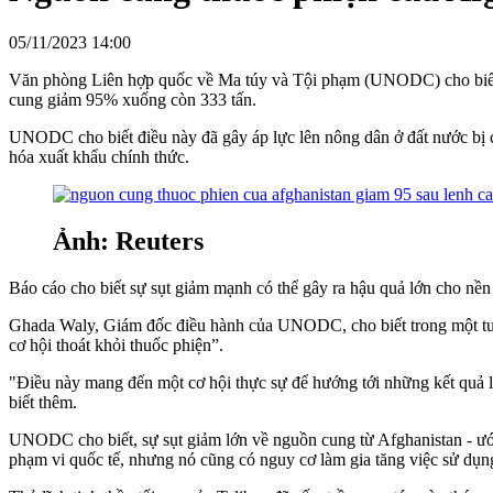
05/11/2023 14:00
Văn phòng Liên hợp quốc về Ma túy và Tội phạm (UNODC) cho biết d
cung giảm 95% xuống còn 333 tấn.
UNODC cho biết điều này đã gây áp lực lên nông dân ở đất nước bị chi
hóa xuất khẩu chính thức.
Ảnh: Reuters
Báo cáo cho biết sự sụt giảm mạnh có thể gây ra hậu quả lớn cho nền
Ghada Waly, Giám đốc điều hành của UNODC, cho biết trong một tuy
cơ hội thoát khỏi thuốc phiện”.
"Điều này mang đến một cơ hội thực sự để hướng tới những kết quả lâ
biết thêm.
UNODC cho biết, sự sụt giảm lớn về nguồn cung từ Afghanistan - ước
phạm vi quốc tế, nhưng nó cũng có nguy cơ làm gia tăng việc sử dụng 