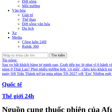
Đời sống
Môi trường
Văn hóa
Giải trí
Thể thao
Đời sống văn hóa
Du lịch
Xe
Media
Công luận 24H
Rubik 360
Tìm kiếm
Tin nóng:
Sau vụ bắt khách hàng tự minh oan, Grab tiếp tục bị phạt vì 6 hành v
súng ở Thái Lan?
Phạt nhiều trường hợp ‘cò mồi’, chèo kéo khách tạ
ngày 9/8
Trấn Thành trở lại mùa phim Tết 2027 với ‘Em’
Những mặt t
Quốc tế
Thế giới 24h
Nguồn cung thuốc phiện của Af