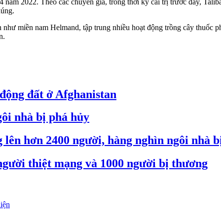
 4 năm 2022. Theo các chuyên gia, trong thời kỳ cai trị trước đây, Tal
húng.
ạn như miền nam Helmand, tập trung nhiều hoạt động trồng cây thuốc 
n.
 động đất ở Afghanistan
gôi nhà bị phá hủy
g lên hơn 2400 người, hàng nghìn ngôi nhà b
người thiệt mạng và 1000 người bị thương
iện