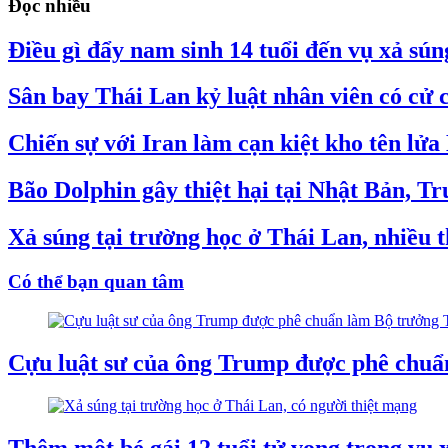
Đọc nhiều
Điều gì đẩy nam sinh 14 tuổi đến vụ xả sú
Sân bay Thái Lan kỷ luật nhân viên có cử c
Chiến sự với Iran làm cạn kiệt kho tên lử
Bão Dolphin gây thiệt hại tại Nhật Bản, 
Xả súng tại trường học ở Thái Lan, nhiều 
Có thể bạn quan tâm
Cựu luật sư của ông Trump được phê chuẩ
Thêm một bé gái 12 tuổi tử vong trong vụ 