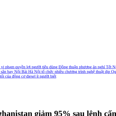
i vi phạm quyền lợi người tiêu dùng
Đồng thuận phương án nghỉ Tết N
i sân bay Nội Bài
Hà Nội tổ chức nhiều chương trình nghệ thuật dịp Q
ối của động cơ diesel ít người biết
ghanistan giảm 95% sau lệnh cấ