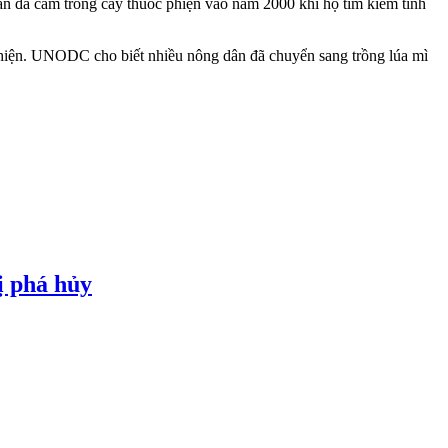
iban đã cấm trồng cây thuốc phiện vào năm 2000 khi họ tìm kiếm tính
phiện. UNODC cho biết nhiều nông dân đã chuyển sang trồng lúa mì
ị phá hủy