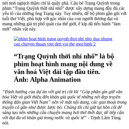
nét tinh nghịch thậm chí là quậy phá. Cậu bé Trạng Quỳnh trong
phim “Trạng Quỳnh thời nhí nhố” được xây dựng mang đầy đủ các
yếu tố của những ông Trạng này. Tuy nhiên, để bộ phim gần gũi với
tuổi thơ Việt, phù hợp với góc nhìn của con người đương đại và
mang những giá trị phổ quát của thế giới, ê kíp đã tiến hành “làm
mới” nhân vật này.
“Trạng Quỳnh thời nhí nhố” là bộ
phim hoạt hình mang nội dung về
văn hoá Việt dài tập đầu tiên.
Ảnh: Alpha Animation
“Định hướng của dự án với giá trị cốt lõi “Góp phần gìn giữ văn
hóa Việt và giới thiệu đến khán giả quốc tế những nét đẹp truyền
thống dân gian Việt Nam” nên về mặt nội dung, các giai thoại trong
truyện cổ gần như được lược bỏ. Chúng tôi chỉ giữ lại hồn cốt để
sáng tạo nên những câu chuyện mang hơi thở thời đại, dễ tiếp cận
với đại đa số khán giả trong nước và quốc tế”
- Trịnh Lâm Tùng
nói.