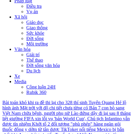
Pháp luật
Điều tra
Vụ án
Xã hội
Giáo dục
Giao thông
Sức khỏe
Đời sống
Môi trường
Văn hóa
Giải trí
Thể thao
Đời sống văn hóa
Du lịch
Xe
Media
Công luận 24H
Rubik 360
Bài toán khó khi ra đề thi lại cho 328 thí sinh Tuyên Quang
Hé lộ
hình ảnh Mặt trời với độ chi tiết chưa từng có
Bán 7 con bò sang
Việt Nam chữa bệnh, người phụ nữ Lào đứng dậy đi lại sau 8 tháng
liệt giường
FIFA xin lỗi vụ 'bán World Cup', Chủ tịch Infantino vẫn
được tín nhiệm
Khởi tố 2 đối tượng "phù phép" hàng ngàn gói
thuốc đông y dởm từ tân dược
TikToker nổi tiếng Mexico bị bắn