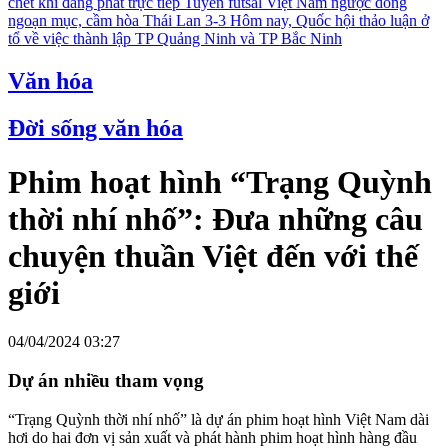
chết khi đang phát trực tiếp
Tuyển futsal Việt Nam ngược dòng
ngoạn mục, cầm hòa Thái Lan 3-3
Hôm nay, Quốc hội thảo luận ở
tổ về việc thành lập TP Quảng Ninh và TP Bắc Ninh
Văn hóa
Đời sống văn hóa
Phim hoạt hình “Trạng Quỳnh
thời nhí nhố”: Đưa những câu
chuyện thuần Việt đến với thế
giới
04/04/2024 03:27
Dự án nhiều tham vọng
“Trạng Quỳnh thời nhí nhố” là dự án phim hoạt hình Việt Nam dài
hơi do hai đơn vị sản xuất và phát hành phim hoạt hình hàng đầu