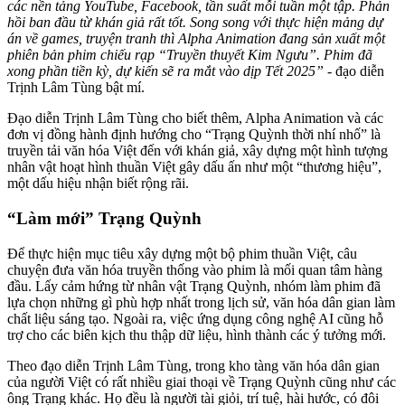
các nền tảng YouTube, Facebook, tần suất mỗi tuần một tập. Phản
hồi ban đầu từ khán giả rất tốt. Song song với thực hiện mảng dự
án về games, truyện tranh thì Alpha Animation đang sản xuất một
phiên bản phim chiếu rạp “Truyền thuyết Kim Ngưu”. Phim đã
xong phần tiền kỳ, dự kiến sẽ ra mắt vào dịp Tết 2025”
- đạo diễn
Trịnh Lâm Tùng bật mí.
Đạo diễn Trịnh Lâm Tùng cho biết thêm, Alpha Animation và các
đơn vị đồng hành định hướng cho “Trạng Quỳnh thời nhí nhố” là
truyền tải văn hóa Việt đến với khán giả, xây dựng một hình tượng
nhân vật hoạt hình thuần Việt gây dấu ấn như một “thương hiệu”,
một dấu hiệu nhận biết rộng rãi.
“Làm mới” Trạng Quỳnh
Để thực hiện mục tiêu xây dựng một bộ phim thuần Việt, câu
chuyện đưa văn hóa truyền thống vào phim là mối quan tâm hàng
đầu. Lấy cảm hứng từ nhân vật Trạng Quỳnh, nhóm làm phim đã
lựa chọn những gì phù hợp nhất trong lịch sử, văn hóa dân gian làm
chất liệu sáng tạo. Ngoài ra, việc ứng dụng công nghệ AI cũng hỗ
trợ cho các biên kịch thu thập dữ liệu, hình thành các ý tưởng mới.
Theo đạo diễn Trịnh Lâm Tùng, trong kho tàng văn hóa dân gian
của người Việt có rất nhiều giai thoại về Trạng Quỳnh cũng như các
ông Trạng khác. Họ đều là người tài giỏi, trí tuệ, hài hước, có đôi