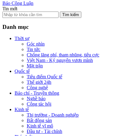
Báo Công Luận
Tin mới
Tìm kiếm
Danh mục
Thời sự
Góc nhìn
Tin tức
Chống lãng phí, tham nhũng, tiêu cực
Việt Nam - Kỷ nguyên vươn mình
Mặt trận
Quốc tế
Tiêu điểm Quốc tế
Thế giới 24h
Công nghệ
Báo chí - Truyền thông
Nghề báo
Công tác hội
Kinh tế
Thị trường - Doanh nghiệp
Bất động sản
Kinh tế vĩ mô
Đầu tư - Tài chính