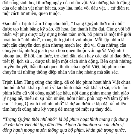
đời sống sinh hoạt thường ngày của nhân vật. Và những hành động
của các nhân vật như: bắt cá, xay lúa, múa võ, đấu vật… cứ diễn ra
một cách tự nhiên, quen thuộc.
Đạo diễn Trịnh Lâm Tùng cho biết, “Trạng Quỳnh thời nhí nhố”
được tạo hình bằng kỹ xảo, đồ họa, âm thanh hiện đại. Cùng với bộ
nhân vật phụ được xây dựng hoàn toàn mới, bộ phim là một thế giới
hoạt hình “nhí nhố”, mang tính giải trí vui nhộn. Mỗi tập phim là
một câu chuyện đơn giản nhưng mạch lạc, thú vị. Qua những câu
chuyện đó, những giá trị văn hóa quen thuộc với người Việt như
phong tục, lễ hội, ẩm thực, trò chơi dân gian hay các giá trị đạo đức,
triết lý, lịch sử… được tái hiện một cách sinh động. Bên cạnh những
truyền thuyết, thần thoại quen thuộc của người Việt, bộ phim còn
chuyển tải những thông điệp nhân văn nhẹ nhàng mà sâu sắc.
Trịnh Lâm Tùng cũng cho rằng, đã có lúc phim hoạt hình Việt chưa
thu hút được khán giả nhí vì tạo hình nhân vật khá sơ sài, cách làm
phim kiểu cũ với công nghệ lạc hậu, nội dung phim mang tính giáo
lý nặng nề, thiếu đi sự hồn nhiên, hóm hỉnh, phù hợp với tâm lý trẻ
em. “Trạng Quỳnh thời nhí nhố” là dự án được ê kíp đặt rất nhiều
tâm huyết cũng như kỳ vọng để mang tới một sự thay đổi.
“Trạng Quỳnh thời nhí nhố” là bộ phim hoạt hình mang nội dung
về văn hóa Việt dài tập đầu tiên. Alpha Animation và các đơn vị
đồng hành mong muốn thông qua bộ phim, khán giả trong nước,