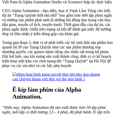
Việt Nam là Alpha Animation Studio và Sconnect hợp tác thực hiện.
CEO Alpha Animation - đạo diễn, họa sĩ Trịnh Lâm Tùng cho biết,
dự án “Trạng Quỳnh thời nhí nhố” bao gồm hơn 400 tập phim ngắn
và những sản phẩm phái sinh là những bài đồng dao trong văn hóa
dân gian, truyện cổ tích, truyện tranh. Thời gian đầu của dự án, các
phim ngắn được chiếu trên mạng xã hội để đánh giá mức độ hưởng
ứng và đón nhận ý kiến đóng góp của khán giả.
Trong giai đoạn 2, đơn vị sẽ phát triển các hệ sinh thái sản phẩm bao
quanh bộ IP của Trạng Quỳnh như các sản phẩm thương mại
nhượng quyền, các games dành riêng cho nhân vật trong bộ phim.
Dài hơi hơn, sau khi mảng sản xuất thành công, đơn vị có kế hoạch
triển khai một khu vui chơi mang tên “Trạng Quỳnh” tại Hà Nội để
phục vụ các em nhỏ và các bậc phụ huynh.
Ê kíp làm phim của Alpha
Animation.
“Hiện nay, Alpha Animation đã sản xuất được hơn 50 tập phim
ngắn, mỗi tập có thời lượng 3,5 - 4 phút, đã phát hành 35 tập trên