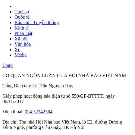
Thời sự
Quốc tế
Báo chí - Truyền thông
Kinh tế
Pháp luật
Xã hội
Văn hóa
Xe
Media
Logo
CƠ QUAN NGÔN LUẬN CỦA HỘI NHÀ BÁO VIỆT NAM
Tổng Biên tập: Lê Trần Nguyên Huy
Giấy phép hoạt động báo điện tử số 550/GP-BTTTT, ngày
06/11/2017
Điện thoại:
024.32242364
Địa chỉ:
Tòa nhà Hội Nhà báo Việt Nam, lô E2, đường Dương
Đình Nghệ, phường Cầu Giấy, TP. Hà Nội