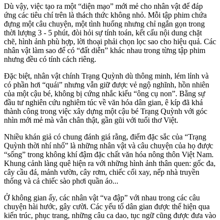
Dù vậy, việc tạo ra một “diện mạo” mới mẻ cho nhân vật để đáp
ứng các tiêu chí trên là thách thức không nhỏ. Mỗi tập phim chứa
đựng một câu chuyện, một tình huống nhưng chỉ ngắn gọn trong
thời lượng 3 - 5 phút, đòi hỏi sự tính toán, kết cấu nội dung chặt
chẽ, hình ảnh phù hợp, lời thoại phải chọn lọc sao cho hiệu quả. Các
nhân vật làm sao để có “đất diễn” khác nhau trong từng tập phim
nhưng đều có tính cách riêng.
Đặc biệt, nhân vật chính Trạng Quỳnh dù thông minh, lém lỉnh và
có phần hơi “quái” nhưng vẫn giữ được vẻ ngộ nghĩnh, hồn nhiên
của một cậu bé, không bị cứng nhắc kiểu “ông cụ non”. Bằng sự
đầu tư nghiên cứu nghiêm túc về văn hóa dân gian, ê kíp đã khá
thành công trong việc xây dựng một cậu bé Trạng Quỳnh với góc
nhìn mới mẻ mà vẫn chân thật, gần gũi với tuổi thơ Việt.
Nhiều khán giả có chung đánh giá rằng, điểm đặc sắc của “Trạng
Quỳnh thời nhí nhố” là những nhân vật và câu chuyện của họ được
“sống” trong không khí đậm đặc chất văn hóa nông thôn Việt Nam.
Khung cảnh làng quê hiện ra với những hình ảnh thân quen: gốc đa,
cây cầu đá, mảnh vườn, cây rơm, chiếc cối xay, nếp nhà truyền
thống và cả chiếc sào phơi quần áo...
Ở không gian ấy, các nhân vật “va đập” với nhau trong các câu
chuyện hài hước, gây cười. Các yếu tố dân gian được thể hiện qua
kiến trúc, phục trang, những câu ca dao, tục ngữ cũng được đưa vào