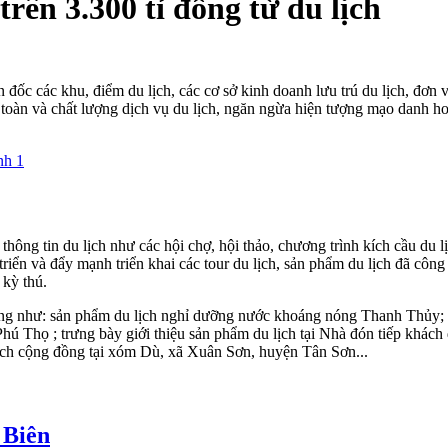
rên 3.300 tỉ đồng từ du lịch
ốc các khu, điểm du lịch, các cơ sở kinh doanh lưu trú du lịch, đơn vị
toàn và chất lượng dịch vụ du lịch, ngăn ngừa hiện tượng mạo danh hoạ
thông tin du lịch như các hội chợ, hội thảo, chương trình kích cầu du
triển và đẩy mạnh triển khai các tour du lịch, sản phẩm du lịch đã côn
kỳ thú.
ng như: sản phẩm du lịch nghỉ dưỡng nước khoáng nóng Thanh Thủy; tổ
h Phú Thọ ; trưng bày giới thiệu sản phẩm du lịch tại Nhà đón tiếp khá
 lịch cộng đồng tại xóm Dù, xã Xuân Sơn, huyện Tân Sơn...
 Biên