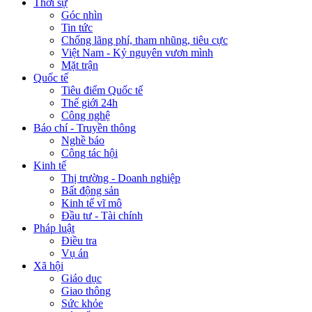
Thời sự
Góc nhìn
Tin tức
Chống lãng phí, tham nhũng, tiêu cực
Việt Nam - Kỷ nguyên vươn mình
Mặt trận
Quốc tế
Tiêu điểm Quốc tế
Thế giới 24h
Công nghệ
Báo chí - Truyền thông
Nghề báo
Công tác hội
Kinh tế
Thị trường - Doanh nghiệp
Bất động sản
Kinh tế vĩ mô
Đầu tư - Tài chính
Pháp luật
Điều tra
Vụ án
Xã hội
Giáo dục
Giao thông
Sức khỏe