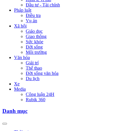
Đầu tư - Tài chính
Pháp luật
Điều tra
Vụ án
Xã hội
Giáo dục
Giao thông
Sức khỏe
Đời sống
Môi trường
Văn hóa
Giải trí
Thể thao
Đời sống văn hóa
Du lịch
Xe
Media
Công luận 24H
Rubik 360
Danh mục