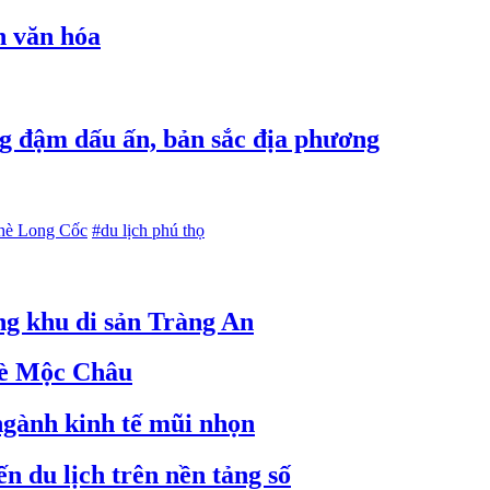
h văn hóa
g đậm dấu ấn, bản sắc địa phương
chè Long Cốc
#du lịch phú thọ
ng khu di sản Tràng An
hè Mộc Châu
 ngành kinh tế mũi nhọn
ến du lịch trên nền tảng số