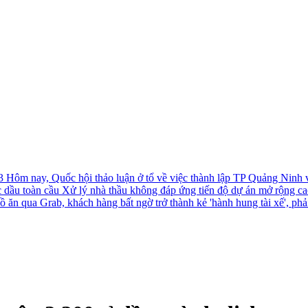
-3
Hôm nay, Quốc hội thảo luận ở tổ về việc thành lập TP Quảng Ninh
c dầu toàn cầu
Xử lý nhà thầu không đáp ứng tiến độ dự án mở rộng c
ồ ăn qua Grab, khách hàng bất ngờ trở thành kẻ 'hành hung tài xế', phả