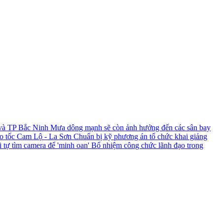
 và TP Bắc Ninh
Mưa dông mạnh sẽ còn ảnh hưởng đến các sân bay
ao tốc Cam Lộ - La Sơn
Chuẩn bị kỹ phương án tổ chức khai giảng
i tự tìm camera để 'minh oan'
Bổ nhiệm công chức lãnh đạo trong