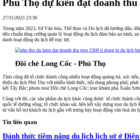
Phú Thọ dự kiến đạt doanh thu t
27/11/2023 23:30
Trong năm 2023, Sở Văn hóa, Thể thao và Du lịch đã hướng dẫn, đôn đ
tiêu chuẩn tăng cường quản lý hoạt động du lịch đảm bảo an ninh, an 
danh hoạt động du lịch để trục lợi.
Đồi chè Long Cốc - Phú Thọ
Tỉnh cũng đã tổ chức thành công nhiều hoạt động quảng bá, xúc tiến, 
thiệu du lịch Phú Thọ với nhiều hình thức, nội dung phong phú; phát 
kết Tây Bắc; photo tour Đồi chè Long Cốc; tour khám phá Xuân Sơn 
Cùng với đó, các sản phẩm du lịch khác cũng được tổ chức thành cô
quốc tế đường sông; tổ chức khảo sát, liên kết xây dựng tour du lịc
tư vấn hỗ trợ khách du lịch gắn với trưng bày hoạt động văn hoá du
Tin liên quan
Đánh thức tiềm năng du lịch lịch sử ở Điện