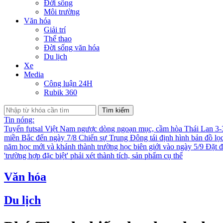
Đời sống
Môi trường
Văn hóa
Giải trí
Thể thao
Đời sống văn hóa
Du lịch
Xe
Media
Công luận 24H
Rubik 360
Tìm kiếm
Tin nóng:
Tuyển futsal Việt Nam ngược dòng ngoạn mục, cầm hòa Thái Lan 3
miền Bắc đến ngày 7/8
Chiến sự Trung Đông tái định hình bản đồ lọ
năm học mới và khánh thành trường học biên giới vào ngày 5/9
Đặt đ
'trường hợp đặc biệt' phải xét thành tích, sản phẩm cụ thể
Văn hóa
Du lịch