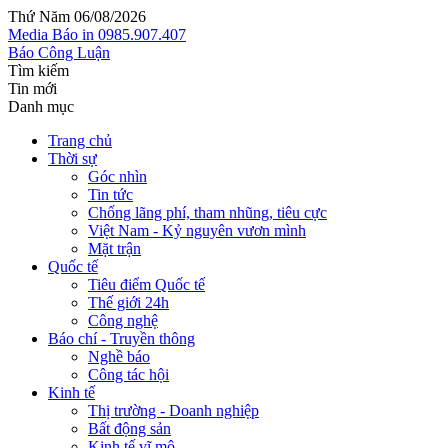
Thứ Năm 06/08/2026
Media
Báo in
0985.907.407
Báo Công Luận
Tìm kiếm
Tin mới
Danh mục
Trang chủ
Thời sự
Góc nhìn
Tin tức
Chống lãng phí, tham nhũng, tiêu cực
Việt Nam - Kỷ nguyên vươn mình
Mặt trận
Quốc tế
Tiêu điểm Quốc tế
Thế giới 24h
Công nghệ
Báo chí - Truyền thông
Nghề báo
Công tác hội
Kinh tế
Thị trường - Doanh nghiệp
Bất động sản
Kinh tế vĩ mô