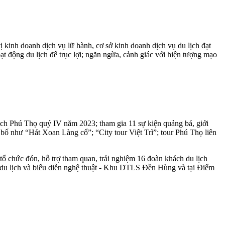
 kinh doanh dịch vụ lữ hành, cơ sở kinh doanh dịch vụ du lịch đạt
t động du lịch để trục lợi; ngăn ngừa, cảnh giác với hiện tượng mạo
 lịch Phú Thọ quý IV năm 2023; tham gia 11 sự kiện quảng bá, giới
g bố như “Hát Xoan Làng cổ”; “City tour Việt Trì”; tour Phú Thọ liên
 chức đón, hỗ trợ tham quan, trải nghiệm 16 đoàn khách du lịch
ch du lịch và biểu diễn nghệ thuật - Khu DTLS Đền Hùng và tại Điểm