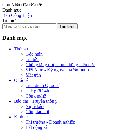
Chủ Nhật 09/08/2026
Danh mục
Báo Công Luận
Tin mới
Tìm kiếm
Danh mục
Thời sự
Góc nhìn
Tin tức
Chống lãng phí, tham nhũng, tiêu cực
Việt Nam - Kỷ nguyên vươn mình
Mặt trận
Quốc tế
Tiêu điểm Quốc tế
Thế giới 24h
Công nghệ
Báo chí - Truyền thông
Nghề báo
Công tác hội
Kinh tế
Thị trường - Doanh nghiệp
Bất động sản