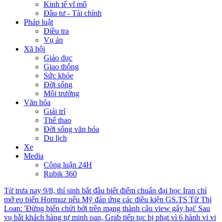
Kinh tế vĩ mô
Đầu tư - Tài chính
Pháp luật
Điều tra
Vụ án
Xã hội
Giáo dục
Giao thông
Sức khỏe
Đời sống
Môi trường
Văn hóa
Giải trí
Thể thao
Đời sống văn hóa
Du lịch
Xe
Media
Công luận 24H
Rubik 360
Từ trưa nay 9/8, thí sinh bắt đầu biết điểm chuẩn đại học
Iran chỉ
mở eo biển Hormuz nếu Mỹ đáp ứng các điều kiện
GS.TS Từ Thị
Loan: 'Đừng biến chửi bới trên mạng thành câu view gây hại'
Sau
vụ bắt khách hàng tự minh oan, Grab tiếp tục bị phạt vì 6 hành vi vi