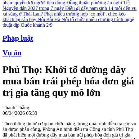
phạm quyền lợi người tiêu dùng
Đồng thuận phương án nghỉ Tết
Nguyên đán 2027 trong 7 ngày
Điều gì đẩy nam sinh 14 tuổi đến vụ
xả súng ở Thái Lan?
Phạt nhiều trường hợp ‘cò mồi’, chèo kéo
khách tại sân bay Nội Bài
Hà Nội tổ chức nhiều chương trình nghệ
thuật dịp Quốc khánh 2/9
Pháp luật
Vụ án
Phú Thọ: Khởi tố đường dây
mua bán trái phép hóa đơn giá
trị gia tăng quy mô lớn
Thanh Thắng
06/04/2026 05:33
Theo thông tin từ cơ quan chức năng, trong quá trình điều tra các vụ
án được phân công, Phòng An ninh điều tra Công an tỉnh Phú Thọ
đã phát hiện một đường dây mua bán trái phép hóa đơn giá trị gia