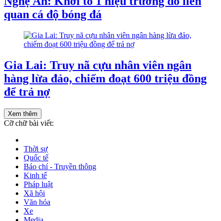
Nghệ An: Khởi tố 1 hiệu trưởng do liên
quan cá độ bóng đá
Gia Lai: Truy nã cựu nhân viên ngân
hàng lừa đảo, chiếm đoạt 600 triệu đồng
để trả nợ
Xem thêm
Cỡ chữ bài viết:
Thời sự
Quốc tế
Báo chí - Truyền thông
Kinh tế
Pháp luật
Xã hội
Văn hóa
Xe
Media