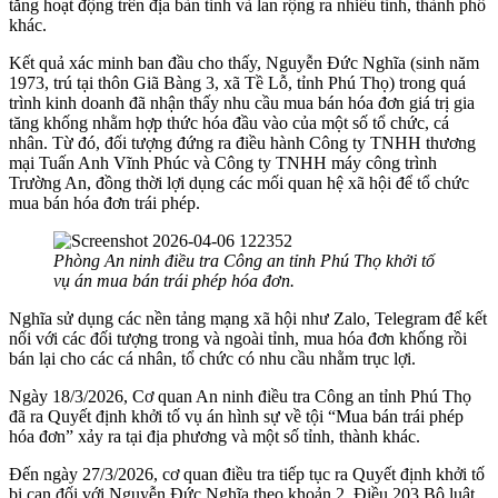
tăng hoạt động trên địa bàn tỉnh và lan rộng ra nhiều tỉnh, thành phố
khác.
Kết quả xác minh ban đầu cho thấy, Nguyễn Đức Nghĩa (sinh năm
1973, trú tại thôn Giã Bàng 3, xã Tề Lỗ, tỉnh Phú Thọ) trong quá
trình kinh doanh đã nhận thấy nhu cầu mua bán hóa đơn giá trị gia
tăng khống nhằm hợp thức hóa đầu vào của một số tổ chức, cá
nhân. Từ đó, đối tượng đứng ra điều hành Công ty TNHH thương
mại Tuấn Anh Vĩnh Phúc và Công ty TNHH máy công trình
Trường An, đồng thời lợi dụng các mối quan hệ xã hội để tổ chức
mua bán hóa đơn trái phép.
Phòng An ninh điều tra Công an tỉnh Phú Thọ khởi tố
vụ án mua bán trái phép hóa đơn.
Nghĩa sử dụng các nền tảng mạng xã hội như Zalo, Telegram để kết
nối với các đối tượng trong và ngoài tỉnh, mua hóa đơn khống rồi
bán lại cho các cá nhân, tổ chức có nhu cầu nhằm trục lợi.
Ngày 18/3/2026, Cơ quan An ninh điều tra Công an tỉnh Phú Thọ
đã ra Quyết định khởi tố vụ án hình sự về tội “Mua bán trái phép
hóa đơn” xảy ra tại địa phương và một số tỉnh, thành khác.
Đến ngày 27/3/2026, cơ quan điều tra tiếp tục ra Quyết định khởi tố
bị can đối với Nguyễn Đức Nghĩa theo khoản 2, Điều 203 Bộ luật