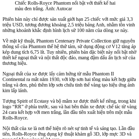
Chiếc Rolls-Royce Phantom nổi bật với thiết kế hai
màu đen trắng. Ảnh: Autocar
Phiên bản này chỉ được sản xuất giới hạn 25 chiếc với mức giá 3,3
triệu USD, tương đương khoảng 2,5 triệu bảng Anh, nhằm tôn vinh
những khoảnh khắc định hình lịch sử 100 năm của dòng xe này.
Về mặt kỹ thuật, Phantom Centenary Private Collection giữ nguyên
thông số của Phantom thế hệ thứ tám, sử dụng động cơ V12 tăng áp
kép dung tích 6,75 lít. Tuy nhiên, phiên bản đặc biệt này nổi bật nhờ
thiết kế ngoại thất và nội thất độc đáo, mang đậm dấu ấn lịch sử của
thương hiệu.
Ngoại thất của xe được lấy cảm hứng từ mẫu Phantom II
Continental ra mắt năm 1930, với lớp sơn hai tông màu kết hợp giữa
trắng và đen, phủ thêm lớp sơn chứa tinh thể vàng tạo hiệu ứng ánh
kim lấp lánh.
Tượng Spirit of Ecstasy và bộ mâm xe được thiết kế riêng, trong khi
logo “RR” ở phía trước, sau và hai bên thân xe được chế tác từ vàng
24 cara kết hợp với men trắng, lần đầu tiên xuất hiện trên một mẫu
Rolls-Royce.
Nội thất của xe là nơi thể hiện rõ nét sự tinh tế và sáng tạo. Lần đầu
tiên, Rolls-Royce ứng dụng kỹ thuật khảm gỗ 3D, lớp mực 3D và