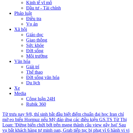
Kinh tế vĩ mô
Đầu tư - Tài chính
Pháp luật
Điều tra
Vụ án
Xã hội
Giáo dục
Giao thông
Sức khỏe
Đời sống
Môi trường
Văn hóa
Giải trí
Thể thao
Đời sống văn hóa
Du lịch
Xe
Media
Công luận 24H
Rubik 360
Từ trưa nay 9/8, thí sinh bắt đầu biết điểm chuẩn đại học
Iran chỉ
mở eo biển Hormuz nếu Mỹ đáp ứng các điều kiện
GS.TS Từ Thị
Loan: 'Đừng biến chửi bới trên mạng thành câu view gây hại'
Sau
vụ bắt khách hàng tự minh oan, Grab tiếp tục bị phạt vì 6 hành vi vi