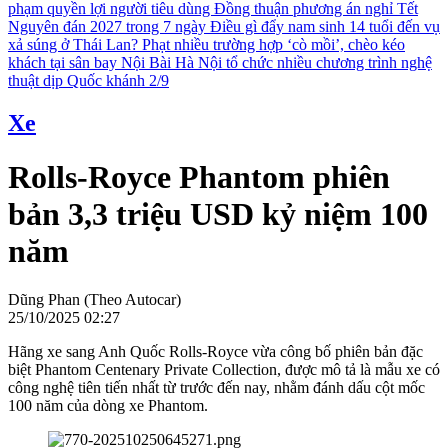
phạm quyền lợi người tiêu dùng
Đồng thuận phương án nghỉ Tết
Nguyên đán 2027 trong 7 ngày
Điều gì đẩy nam sinh 14 tuổi đến vụ
xả súng ở Thái Lan?
Phạt nhiều trường hợp ‘cò mồi’, chèo kéo
khách tại sân bay Nội Bài
Hà Nội tổ chức nhiều chương trình nghệ
thuật dịp Quốc khánh 2/9
Xe
Rolls-Royce Phantom phiên
bản 3,3 triệu USD kỷ niệm 100
năm
Dũng Phan (Theo Autocar)
25/10/2025 02:27
Hãng xe sang Anh Quốc Rolls-Royce vừa công bố phiên bản đặc
biệt Phantom Centenary Private Collection, được mô tả là mẫu xe có
công nghệ tiên tiến nhất từ trước đến nay, nhằm đánh dấu cột mốc
100 năm của dòng xe Phantom.