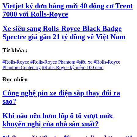
Vietjet ký đơn hàng mới 40 động cơ Trent
7000 với Rolls-Royce
Xe siêu sang Rolls-Royce Black Badge
Spectre giá gần 21 tỷ đồng về Việt Nam
Từ khóa :
#Rolls-Royce
#Rolls-Royce Phantom
#siêu xe
#Rolls-Royce
Phantom Centenary
#Rolls-Royce kỷ niệm 100 năm
Đọc nhiều
Công nghệ pin xe điện sắp thay đổi ra
sao?
Khi nào nên bơm lốp ô tô vượt mức
khuyến nghị của nhà sản xuất?