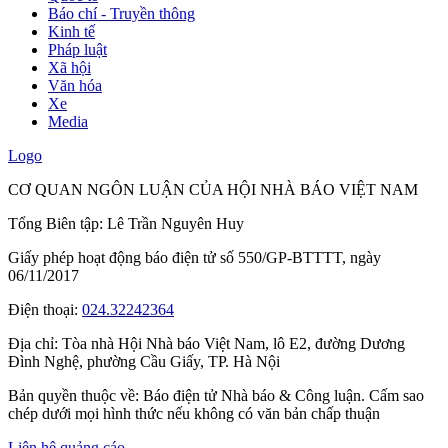
Báo chí - Truyền thông
Kinh tế
Pháp luật
Xã hội
Văn hóa
Xe
Media
Logo
CƠ QUAN NGÔN LUẬN CỦA HỘI NHÀ BÁO VIỆT NAM
Tổng Biên tập: Lê Trần Nguyên Huy
Giấy phép hoạt động báo điện tử số 550/GP-BTTTT, ngày
06/11/2017
Điện thoại:
024.32242364
Địa chỉ:
Tòa nhà Hội Nhà báo Việt Nam, lô E2, đường Dương
Đình Nghệ, phường Cầu Giấy, TP. Hà Nội
Bản quyền thuộc về: Báo điện tử Nhà báo & Công luận. Cấm sao
chép dưới mọi hình thức nếu không có văn bản chấp thuận
Liên hệ quảng cáo