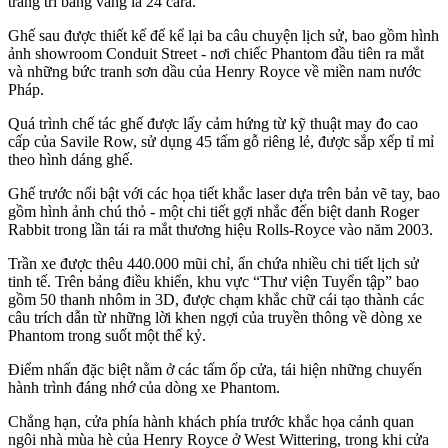
trang trí bằng vàng lá 24 cara.
Ghế sau được thiết kế để kể lại ba câu chuyện lịch sử, bao gồm hình
ảnh showroom Conduit Street - nơi chiếc Phantom đầu tiên ra mắt
và những bức tranh sơn dầu của Henry Royce về miền nam nước
Pháp.
Quá trình chế tác ghế được lấy cảm hứng từ kỹ thuật may đo cao
cấp của Savile Row, sử dụng 45 tấm gỗ riêng lẻ, được sắp xếp tỉ mỉ
theo hình dáng ghế.
Ghế trước nổi bật với các họa tiết khắc laser dựa trên bản vẽ tay, bao
gồm hình ảnh chú thỏ - một chi tiết gợi nhắc đến biệt danh Roger
Rabbit trong lần tái ra mắt thương hiệu Rolls-Royce vào năm 2003.
Trần xe được thêu 440.000 mũi chỉ, ẩn chứa nhiều chi tiết lịch sử
tinh tế. Trên bảng điều khiển, khu vực “Thư viện Tuyển tập” bao
gồm 50 thanh nhôm in 3D, được chạm khắc chữ cái tạo thành các
câu trích dẫn từ những lời khen ngợi của truyền thông về dòng xe
Phantom trong suốt một thế kỷ.
Điểm nhấn đặc biệt nằm ở các tấm ốp cửa, tái hiện những chuyến
hành trình đáng nhớ của dòng xe Phantom.
Chẳng hạn, cửa phía hành khách phía trước khắc họa cảnh quan
ngôi nhà mùa hè của Henry Royce ở West Wittering, trong khi cửa