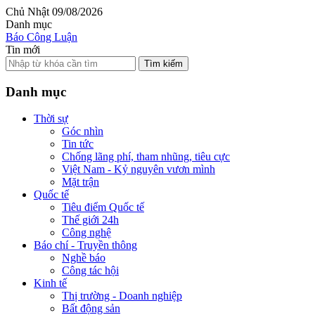
Chủ Nhật 09/08/2026
Danh mục
Báo Công Luận
Tin mới
Tìm kiếm
Danh mục
Thời sự
Góc nhìn
Tin tức
Chống lãng phí, tham nhũng, tiêu cực
Việt Nam - Kỷ nguyên vươn mình
Mặt trận
Quốc tế
Tiêu điểm Quốc tế
Thế giới 24h
Công nghệ
Báo chí - Truyền thông
Nghề báo
Công tác hội
Kinh tế
Thị trường - Doanh nghiệp
Bất động sản