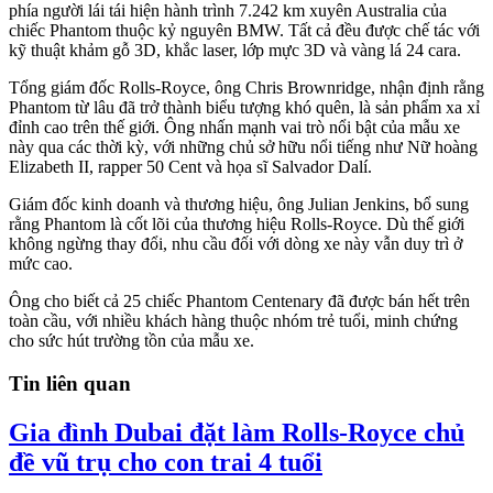
phía người lái tái hiện hành trình 7.242 km xuyên Australia của
chiếc Phantom thuộc kỷ nguyên BMW. Tất cả đều được chế tác với
kỹ thuật khảm gỗ 3D, khắc laser, lớp mực 3D và vàng lá 24 cara.
Tổng giám đốc Rolls-Royce, ông Chris Brownridge, nhận định rằng
Phantom từ lâu đã trở thành biểu tượng khó quên, là sản phẩm xa xỉ
đỉnh cao trên thế giới. Ông nhấn mạnh vai trò nổi bật của mẫu xe
này qua các thời kỳ, với những chủ sở hữu nổi tiếng như Nữ hoàng
Elizabeth II, rapper 50 Cent và họa sĩ Salvador Dalí.
Giám đốc kinh doanh và thương hiệu, ông Julian Jenkins, bổ sung
rằng Phantom là cốt lõi của thương hiệu Rolls-Royce. Dù thế giới
không ngừng thay đổi, nhu cầu đối với dòng xe này vẫn duy trì ở
mức cao.
Ông cho biết cả 25 chiếc Phantom Centenary đã được bán hết trên
toàn cầu, với nhiều khách hàng thuộc nhóm trẻ tuổi, minh chứng
cho sức hút trường tồn của mẫu xe.
Tin liên quan
Gia đình Dubai đặt làm Rolls-Royce chủ
đề vũ trụ cho con trai 4 tuổi