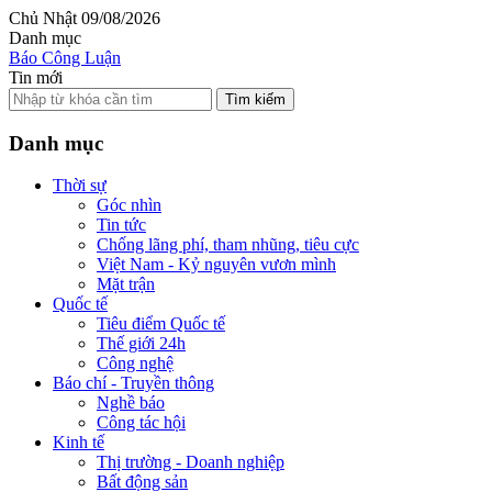
Chủ Nhật 09/08/2026
Danh mục
Báo Công Luận
Tin mới
Tìm kiếm
Danh mục
Thời sự
Góc nhìn
Tin tức
Chống lãng phí, tham nhũng, tiêu cực
Việt Nam - Kỷ nguyên vươn mình
Mặt trận
Quốc tế
Tiêu điểm Quốc tế
Thế giới 24h
Công nghệ
Báo chí - Truyền thông
Nghề báo
Công tác hội
Kinh tế
Thị trường - Doanh nghiệp
Bất động sản