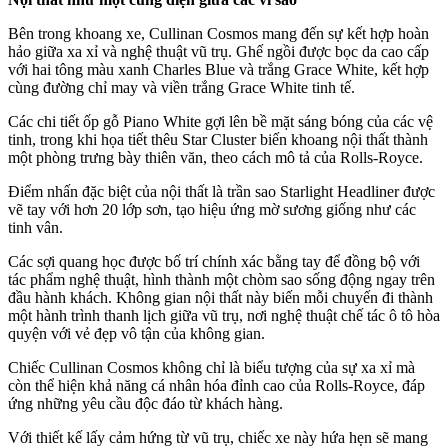
Bên trong khoang xe, Cullinan Cosmos mang đến sự kết hợp hoàn
hảo giữa xa xỉ và nghệ thuật vũ trụ. Ghế ngồi được bọc da cao cấp
với hai tông màu xanh Charles Blue và trắng Grace White, kết hợp
cùng đường chỉ may và viền trắng Grace White tinh tế.
Các chi tiết ốp gỗ Piano White gợi lên bề mặt sáng bóng của các vệ
tinh, trong khi họa tiết thêu Star Cluster biến khoang nội thất thành
một phòng trưng bày thiên văn, theo cách mô tả của Rolls-Royce.
Điểm nhấn đặc biệt của nội thất là trần sao Starlight Headliner được
vẽ tay với hơn 20 lớp sơn, tạo hiệu ứng mờ sương giống như các
tinh vân.
Các sợi quang học được bố trí chính xác bằng tay để đồng bộ với
tác phẩm nghệ thuật, hình thành một chòm sao sống động ngay trên
đầu hành khách. Không gian nội thất này biến mỗi chuyến đi thành
một hành trình thanh lịch giữa vũ trụ, nơi nghệ thuật chế tác ô tô hòa
quyện với vẻ đẹp vô tận của không gian.
Chiếc Cullinan Cosmos không chỉ là biểu tượng của sự xa xỉ mà
còn thể hiện khả năng cá nhân hóa đỉnh cao của Rolls-Royce, đáp
ứng những yêu cầu độc đáo từ khách hàng.
Với thiết kế lấy cảm hứng từ vũ trụ, chiếc xe này hứa hẹn sẽ mang