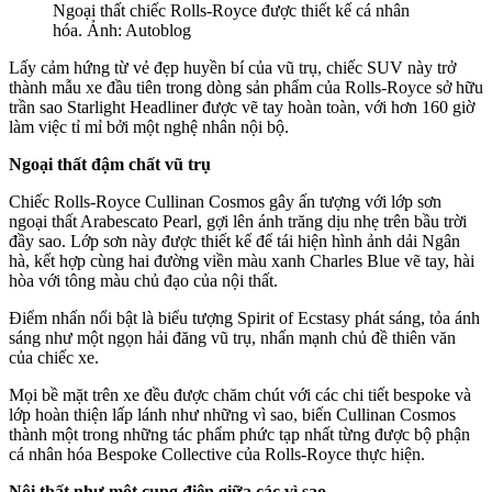
Ngoại thất chiếc Rolls-Royce được thiết kế cá nhân
hóa. Ảnh: Autoblog
Lấy cảm hứng từ vẻ đẹp huyền bí của vũ trụ, chiếc SUV này trở
thành mẫu xe đầu tiên trong dòng sản phẩm của Rolls-Royce sở hữu
trần sao Starlight Headliner được vẽ tay hoàn toàn, với hơn 160 giờ
làm việc tỉ mỉ bởi một nghệ nhân nội bộ.
Ngoại thất đậm chất vũ trụ
Chiếc Rolls-Royce Cullinan Cosmos gây ấn tượng với lớp sơn
ngoại thất Arabescato Pearl, gợi lên ánh trăng dịu nhẹ trên bầu trời
đầy sao. Lớp sơn này được thiết kế để tái hiện hình ảnh dải Ngân
hà, kết hợp cùng hai đường viền màu xanh Charles Blue vẽ tay, hài
hòa với tông màu chủ đạo của nội thất.
Điểm nhấn nổi bật là biểu tượng Spirit of Ecstasy phát sáng, tỏa ánh
sáng như một ngọn hải đăng vũ trụ, nhấn mạnh chủ đề thiên văn
của chiếc xe.
Mọi bề mặt trên xe đều được chăm chút với các chi tiết bespoke và
lớp hoàn thiện lấp lánh như những vì sao, biến Cullinan Cosmos
thành một trong những tác phẩm phức tạp nhất từng được bộ phận
cá nhân hóa Bespoke Collective của Rolls-Royce thực hiện.
Nội thất như một cung điện giữa các vì sao