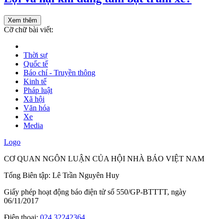
Xem thêm
Cỡ chữ bài viết:
Thời sự
Quốc tế
Báo chí - Truyền thông
Kinh tế
Pháp luật
Xã hội
Văn hóa
Xe
Media
Logo
CƠ QUAN NGÔN LUẬN CỦA HỘI NHÀ BÁO VIỆT NAM
Tổng Biên tập: Lê Trần Nguyên Huy
Giấy phép hoạt động báo điện tử số 550/GP-BTTTT, ngày
06/11/2017
Điện thoại:
024.32242364