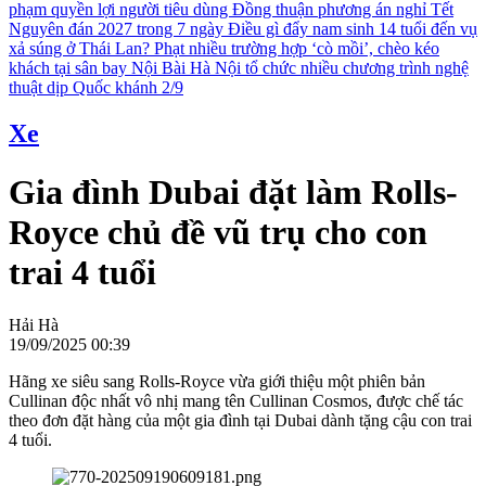
phạm quyền lợi người tiêu dùng
Đồng thuận phương án nghỉ Tết
Nguyên đán 2027 trong 7 ngày
Điều gì đẩy nam sinh 14 tuổi đến vụ
xả súng ở Thái Lan?
Phạt nhiều trường hợp ‘cò mồi’, chèo kéo
khách tại sân bay Nội Bài
Hà Nội tổ chức nhiều chương trình nghệ
thuật dịp Quốc khánh 2/9
Xe
Gia đình Dubai đặt làm Rolls-
Royce chủ đề vũ trụ cho con
trai 4 tuổi
Hải Hà
19/09/2025 00:39
Hãng xe siêu sang Rolls-Royce vừa giới thiệu một phiên bản
Cullinan độc nhất vô nhị mang tên Cullinan Cosmos, được chế tác
theo đơn đặt hàng của một gia đình tại Dubai dành tặng cậu con trai
4 tuổi.