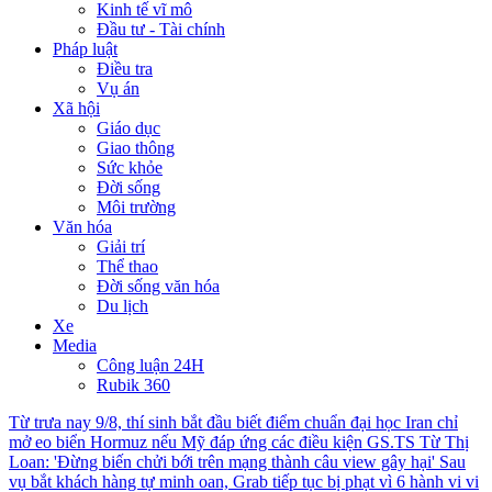
Kinh tế vĩ mô
Đầu tư - Tài chính
Pháp luật
Điều tra
Vụ án
Xã hội
Giáo dục
Giao thông
Sức khỏe
Đời sống
Môi trường
Văn hóa
Giải trí
Thể thao
Đời sống văn hóa
Du lịch
Xe
Media
Công luận 24H
Rubik 360
Từ trưa nay 9/8, thí sinh bắt đầu biết điểm chuẩn đại học
Iran chỉ
mở eo biển Hormuz nếu Mỹ đáp ứng các điều kiện
GS.TS Từ Thị
Loan: 'Đừng biến chửi bới trên mạng thành câu view gây hại'
Sau
vụ bắt khách hàng tự minh oan, Grab tiếp tục bị phạt vì 6 hành vi vi