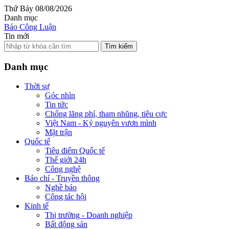
Thứ Bảy 08/08/2026
Danh mục
Báo Công Luận
Tin mới
Tìm kiếm
Danh mục
Thời sự
Góc nhìn
Tin tức
Chống lãng phí, tham nhũng, tiêu cực
Việt Nam - Kỷ nguyên vươn mình
Mặt trận
Quốc tế
Tiêu điểm Quốc tế
Thế giới 24h
Công nghệ
Báo chí - Truyền thông
Nghề báo
Công tác hội
Kinh tế
Thị trường - Doanh nghiệp
Bất động sản