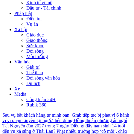
Kinh tế vĩ mô
Đầu tư - Tài chính
Pháp luật
Điều tra
Vụ án
Xã hội
Giáo dục
Giao thông
Sức khỏe
Đời sống
Môi trường
Văn hóa
Giải trí
Thể thao
Đời sống văn hóa
Du lịch
Xe
Media
Công luận 24H
Rubik 360
Sau vụ bắt khách hàng tự minh oan, Grab tiếp tục bị phạt vì 6 hành
vi vi phạm quyền lợi người tiêu dùng
Đồng thuận phương án nghỉ
Tết Nguyên đán 2027 trong 7 ngày
Điều gì đẩy nam sinh 14 tuổi
đến vụ xả súng ở Thái Lan?
Phạt nhiều trường hợp ‘cò mồi’, chèo