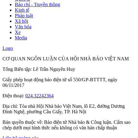
Báo chí - Truyền thông
Kinh tế
Pháp luật
Xã hội
Văn hóa
Xe
Media
Logo
CƠ QUAN NGÔN LUẬN CỦA HỘI NHÀ BÁO VIỆT NAM
Tổng Biên tập: Lê Trần Nguyên Huy
Giấy phép hoạt động báo điện tử số 550/GP-BTTTT, ngày
06/11/2017
Điện thoại:
024.32242364
Địa chỉ:
Tòa nhà Hội Nhà báo Việt Nam, lô E2, đường Dương
Đình Nghệ, phường Cầu Giấy, TP. Hà Nội
Bản quyền thuộc về: Báo điện tử Nhà báo & Công luận. Cấm sao
chép dưới mọi hình thức nếu không có văn bản chấp thuận