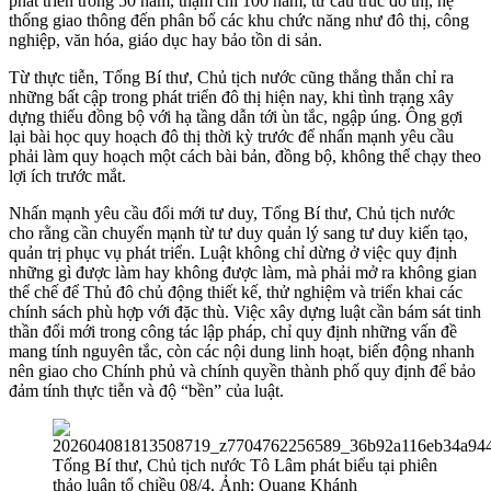
phát triển trong 50 năm, thậm chí 100 năm, từ cấu trúc đô thị, hệ
thống giao thông đến phân bổ các khu chức năng như đô thị, công
nghiệp, văn hóa, giáo dục hay bảo tồn di sản.
Từ thực tiễn, Tổng Bí thư, Chủ tịch nước cũng thẳng thắn chỉ ra
những bất cập trong phát triển đô thị hiện nay, khi tình trạng xây
dựng thiếu đồng bộ với hạ tầng dẫn tới ùn tắc, ngập úng. Ông gợi
lại bài học quy hoạch đô thị thời kỳ trước để nhấn mạnh yêu cầu
phải làm quy hoạch một cách bài bản, đồng bộ, không thể chạy theo
lợi ích trước mắt.
Nhấn mạnh yêu cầu đổi mới tư duy, Tổng Bí thư, Chủ tịch nước
cho rằng cần chuyển mạnh từ tư duy quản lý sang tư duy kiến tạo,
quản trị phục vụ phát triển. Luật không chỉ dừng ở việc quy định
những gì được làm hay không được làm, mà phải mở ra không gian
thể chế để Thủ đô chủ động thiết kế, thử nghiệm và triển khai các
chính sách phù hợp với đặc thù. Việc xây dựng luật cần bám sát tinh
thần đổi mới trong công tác lập pháp, chỉ quy định những vấn đề
mang tính nguyên tắc, còn các nội dung linh hoạt, biến động nhanh
nên giao cho Chính phủ và chính quyền thành phố quy định để bảo
đảm tính thực tiễn và độ “bền” của luật.
Tổng Bí thư, Chủ tịch nước Tô Lâm phát biểu tại phiên
thảo luận tổ chiều 08/4. Ảnh: Quang Khánh