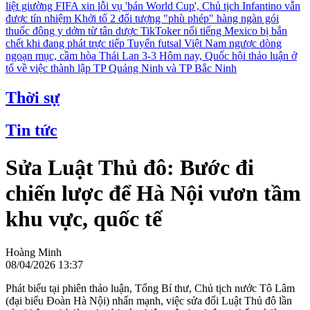
liệt giường
FIFA xin lỗi vụ 'bán World Cup', Chủ tịch Infantino vẫn
được tín nhiệm
Khởi tố 2 đối tượng "phù phép" hàng ngàn gói
thuốc đông y dởm từ tân dược
TikToker nổi tiếng Mexico bị bắn
chết khi đang phát trực tiếp
Tuyển futsal Việt Nam ngược dòng
ngoạn mục, cầm hòa Thái Lan 3-3
Hôm nay, Quốc hội thảo luận ở
tổ về việc thành lập TP Quảng Ninh và TP Bắc Ninh
Thời sự
Tin tức
Sửa Luật Thủ đô: Bước đi
chiến lược để Hà Nội vươn tầm
khu vực, quốc tế
Hoàng Minh
08/04/2026 13:37
Phát biểu tại phiên thảo luận, Tổng Bí thư, Chủ tịch nước Tô Lâm
(đại biểu Đoàn Hà Nội) nhấn mạnh, việc sửa đổi Luật Thủ đô lần