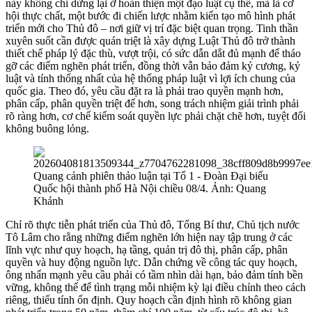
này không chỉ dừng lại ở hoàn thiện một đạo luật cụ thể, mà là cơ
hội thực chất, một bước đi chiến lược nhằm kiến tạo mô hình phát
triển mới cho Thủ đô – nơi giữ vị trí đặc biệt quan trọng. Tinh thần
xuyên suốt cần được quán triệt là xây dựng Luật Thủ đô trở thành
thiết chế pháp lý đặc thù, vượt trội, có sức dẫn dắt đủ mạnh để tháo
gỡ các điểm nghẽn phát triển, đồng thời vẫn bảo đảm kỷ cương, kỷ
luật và tính thống nhất của hệ thống pháp luật vì lợi ích chung của
quốc gia. Theo đó, yêu cầu đặt ra là phải trao quyền mạnh hơn,
phân cấp, phân quyền triệt để hơn, song trách nhiệm giải trình phải
rõ ràng hơn, cơ chế kiểm soát quyền lực phải chặt chẽ hơn, tuyệt đối
không buông lỏng.
Quang cảnh phiên thảo luận tại Tổ 1 - Đoàn Đại biểu
Quốc hội thành phố Hà Nội chiều 08/4. Ảnh: Quang
Khánh
Chỉ rõ thực tiễn phát triển của Thủ đô, Tổng Bí thư, Chủ tịch nước
Tô Lâm cho rằng những điểm nghẽn lớn hiện nay tập trung ở các
lĩnh vực như quy hoạch, hạ tầng, quản trị đô thị, phân cấp, phân
quyền và huy động nguồn lực. Dẫn chứng về công tác quy hoạch,
ông nhấn mạnh yêu cầu phải có tầm nhìn dài hạn, bảo đảm tính bền
vững, không thể để tình trạng mỗi nhiệm kỳ lại điều chỉnh theo cách
riêng, thiếu tính ổn định. Quy hoạch cần định hình rõ không gian