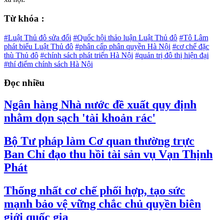
Từ khóa :
#Luật Thủ đô sửa đổi
#Quốc hội thảo luận Luật Thủ đô
#Tô Lâm
phát biểu Luật Thủ đô
#phân cấp phân quyền Hà Nội
#cơ chế đặc
thù Thủ đô
#chính sách phát triển Hà Nội
#quản trị đô thị hiện đại
#thí điểm chính sách Hà Nội
Đọc nhiều
Ngân hàng Nhà nước đề xuất quy định
nhằm dọn sạch 'tài khoản rác'
Bộ Tư pháp làm Cơ quan thường trực
Ban Chỉ đạo thu hồi tài sản vụ Vạn Thịnh
Phát
Thống nhất cơ chế phối hợp, tạo sức
mạnh bảo vệ vững chắc chủ quyền biên
giới quốc gia