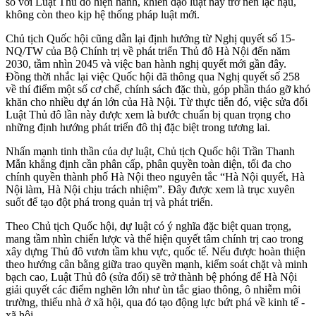
so với Luật Thủ đô hiện hành, khiến đạo luật này trở nên lạc hậu,
không còn theo kịp hệ thống pháp luật mới.
Chủ tịch Quốc hội cũng dẫn lại định hướng từ Nghị quyết số 15-
NQ/TW của Bộ Chính trị về phát triển Thủ đô Hà Nội đến năm
2030, tầm nhìn 2045 và việc ban hành nghị quyết mới gần đây.
Đồng thời nhắc lại việc Quốc hội đã thông qua Nghị quyết số 258
về thí điểm một số cơ chế, chính sách đặc thù, góp phần tháo gỡ khó
khăn cho nhiều dự án lớn của Hà Nội. Từ thực tiễn đó, việc sửa đổi
Luật Thủ đô lần này được xem là bước chuẩn bị quan trọng cho
những định hướng phát triển đô thị đặc biệt trong tương lai.
Nhấn mạnh tinh thần của dự luật, Chủ tịch Quốc hội Trần Thanh
Mẫn khẳng định cần phân cấp, phân quyền toàn diện, tối đa cho
chính quyền thành phố Hà Nội theo nguyên tắc “Hà Nội quyết, Hà
Nội làm, Hà Nội chịu trách nhiệm”. Đây được xem là trục xuyên
suốt để tạo đột phá trong quản trị và phát triển.
Theo Chủ tịch Quốc hội, dự luật có ý nghĩa đặc biệt quan trọng,
mang tầm nhìn chiến lược và thể hiện quyết tâm chính trị cao trong
xây dựng Thủ đô vươn tầm khu vực, quốc tế. Nếu được hoàn thiện
theo hướng cân bằng giữa trao quyền mạnh, kiểm soát chặt và minh
bạch cao, Luật Thủ đô (sửa đổi) sẽ trở thành bệ phóng để Hà Nội
giải quyết các điểm nghẽn lớn như ùn tắc giao thông, ô nhiễm môi
trường, thiếu nhà ở xã hội, qua đó tạo động lực bứt phá về kinh tế -
xã hội.