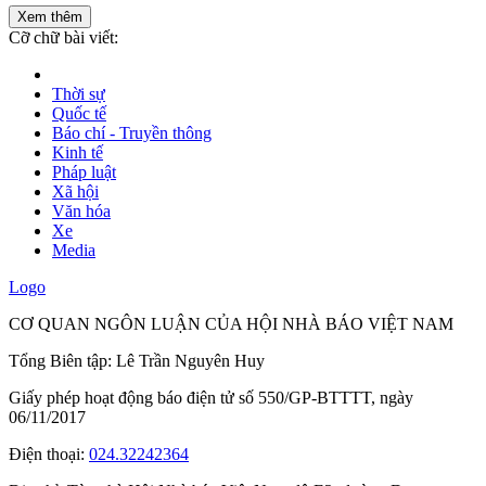
Xem thêm
Cỡ chữ bài viết:
Thời sự
Quốc tế
Báo chí - Truyền thông
Kinh tế
Pháp luật
Xã hội
Văn hóa
Xe
Media
Logo
CƠ QUAN NGÔN LUẬN CỦA HỘI NHÀ BÁO VIỆT NAM
Tổng Biên tập: Lê Trần Nguyên Huy
Giấy phép hoạt động báo điện tử số 550/GP-BTTTT, ngày
06/11/2017
Điện thoại:
024.32242364