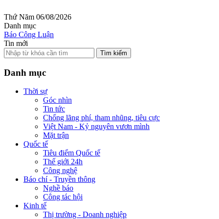
Thứ Năm 06/08/2026
Danh mục
Báo Công Luận
Tin mới
Tìm kiếm
Danh mục
Thời sự
Góc nhìn
Tin tức
Chống lãng phí, tham nhũng, tiêu cực
Việt Nam - Kỷ nguyên vươn mình
Mặt trận
Quốc tế
Tiêu điểm Quốc tế
Thế giới 24h
Công nghệ
Báo chí - Truyền thông
Nghề báo
Công tác hội
Kinh tế
Thị trường - Doanh nghiệp