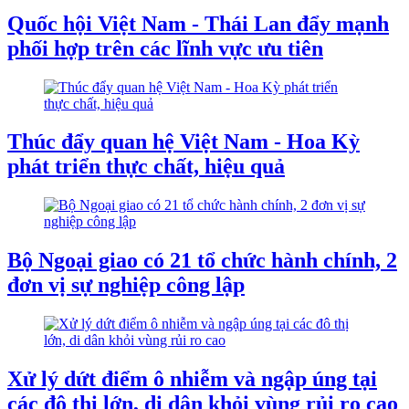
Quốc hội Việt Nam - Thái Lan đẩy mạnh
phối hợp trên các lĩnh vực ưu tiên
Thúc đẩy quan hệ Việt Nam - Hoa Kỳ
phát triển thực chất, hiệu quả
Bộ Ngoại giao có 21 tổ chức hành chính, 2
đơn vị sự nghiệp công lập
Xử lý dứt điểm ô nhiễm và ngập úng tại
các đô thị lớn, di dân khỏi vùng rủi ro cao