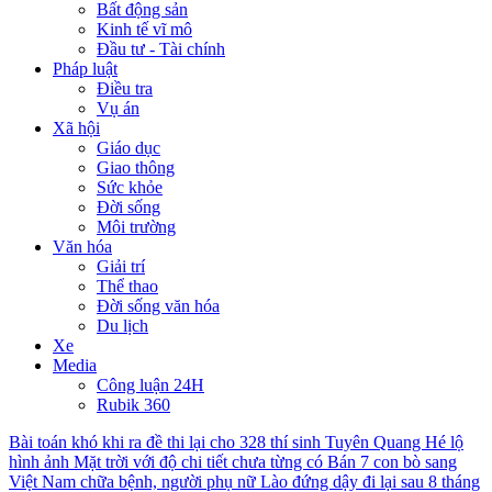
Bất động sản
Kinh tế vĩ mô
Đầu tư - Tài chính
Pháp luật
Điều tra
Vụ án
Xã hội
Giáo dục
Giao thông
Sức khỏe
Đời sống
Môi trường
Văn hóa
Giải trí
Thể thao
Đời sống văn hóa
Du lịch
Xe
Media
Công luận 24H
Rubik 360
Bài toán khó khi ra đề thi lại cho 328 thí sinh Tuyên Quang
Hé lộ
hình ảnh Mặt trời với độ chi tiết chưa từng có
Bán 7 con bò sang
Việt Nam chữa bệnh, người phụ nữ Lào đứng dậy đi lại sau 8 tháng