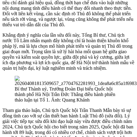
tiêu chí đánh giá hiệu quả, đồng thời hạn chế đưa vào luật những
nội dung mang tính điều hành có thể thay đổi nhanh theo thực tiễn.
Đối với liên kết vùng, cần xác định rõ Thủ đô không thể phát triển
nếu tách rời vùng, và ngược lại, vùng cũng không thể phát triển nếu
thiếu vai trò dẫn dắt của Thủ đô.
Khẳng định ý nghĩa của lần sửa đổi này, Tổng Bí thư, Chủ tịch
nước Tô Lâm nhấn mạnh đây không chỉ là hoàn thiện khuôn khổ
pháp lý, mà là lựa chọn mô hình phát triển và quản trị Thủ đô trong
giai đoạn mới. Trọng tâm là xử lý hài hòa mối quan hệ giữa giao
quyền và kiểm soát quyền lực, giữa đột phá và kỷ cương, giữa lợi
ích địa phương và lợi ích quốc gia, để Hà Nội trở thành hình mẫu về
quản trị hiện đại, kỷ luật nghiêm minh và trách nhiệm.
Bí thư Thành uỷ, Trưởng Đoàn Đại biểu Quốc hội
thành phố Hà Nội Trần Đức Thắng điều hành phiên
thảo luận tại Tổ 1. Ảnh: Quang Khánh
Tham gia thảo luận, Chủ tịch Quốc hội Trần Thanh Mẫn bày tỏ sự
đồng tình cao với sự cần thiết ban hành Luật Thủ đô (sửa đổi). Lý
giải việc tiếp tục sửa đổi khi đạo luật này vừa được điều chỉnh năm
2024, Chủ tịch Quốc hội cho biết trong năm 2025, Quốc hội đã ban
hành tới 89 luật, trong đó có nhiều cơ chế, chính sách vượt trội hơn