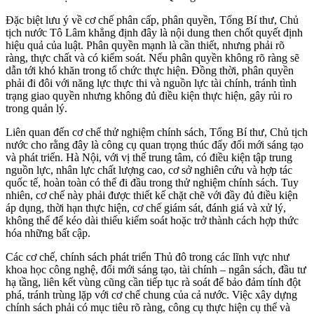
Đặc biệt lưu ý về cơ chế phân cấp, phân quyền, Tổng Bí thư, Chủ
tịch nước Tô Lâm khẳng định đây là nội dung then chốt quyết định
hiệu quả của luật. Phân quyền mạnh là cần thiết, nhưng phải rõ
ràng, thực chất và có kiểm soát. Nếu phân quyền không rõ ràng sẽ
dẫn tới khó khăn trong tổ chức thực hiện. Đồng thời, phân quyền
phải đi đôi với năng lực thực thi và nguồn lực tài chính, tránh tình
trạng giao quyền nhưng không đủ điều kiện thực hiện, gây rủi ro
trong quản lý.
Liên quan đến cơ chế thử nghiệm chính sách, Tổng Bí thư, Chủ tịch
nước cho rằng đây là công cụ quan trọng thúc đẩy đổi mới sáng tạo
và phát triển. Hà Nội, với vị thế trung tâm, có điều kiện tập trung
nguồn lực, nhân lực chất lượng cao, cơ sở nghiên cứu và hợp tác
quốc tế, hoàn toàn có thể đi đầu trong thử nghiệm chính sách. Tuy
nhiên, cơ chế này phải được thiết kế chặt chẽ với đầy đủ điều kiện
áp dụng, thời hạn thực hiện, cơ chế giám sát, đánh giá và xử lý,
không thể để kéo dài thiếu kiểm soát hoặc trở thành cách hợp thức
hóa những bất cập.
Các cơ chế, chính sách phát triển Thủ đô trong các lĩnh vực như
khoa học công nghệ, đổi mới sáng tạo, tài chính – ngân sách, đầu tư
hạ tầng, liên kết vùng cũng cần tiếp tục rà soát để bảo đảm tính đột
phá, tránh trùng lặp với cơ chế chung của cả nước. Việc xây dựng
chính sách phải có mục tiêu rõ ràng, công cụ thực hiện cụ thể và