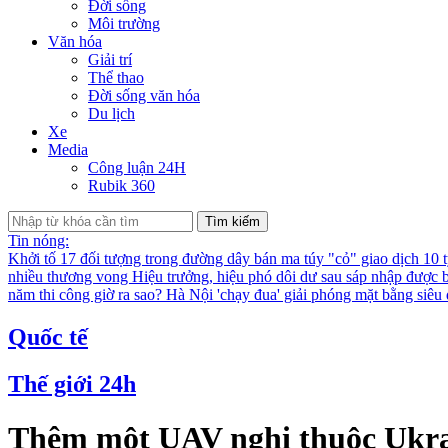
Đời sống
Môi trường
Văn hóa
Giải trí
Thể thao
Đời sống văn hóa
Du lịch
Xe
Media
Công luận 24H
Rubik 360
Tìm kiếm
Tin nóng:
Khởi tố 17 đối tượng trong đường dây bán ma túy "cỏ" giao dịch 10 
nhiều thương vong
Hiệu trưởng, hiệu phó dôi dư sau sáp nhập được bố
năm thi công giờ ra sao?
Hà Nội 'chạy đua' giải phóng mặt bằng siê
Quốc tế
Thế giới 24h
Thêm một UAV nghi thuộc Ukrai