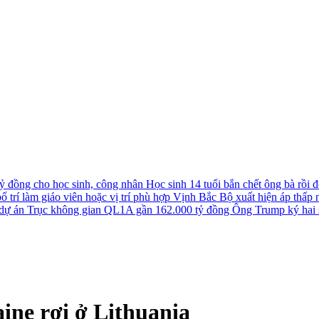
tỷ đồng cho học sinh, công nhân
Học sinh 14 tuổi bắn chết ông bà rồi đê
 trí làm giáo viên hoặc vị trí phù hợp
Vịnh Bắc Bộ xuất hiện áp thấp nh
u dự án Trục không gian QL1A gần 162.000 tỷ đồng
Ông Trump ký hai s
ne rơi ở Lithuania