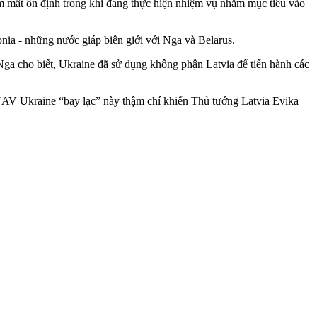
làm mất ổn định trong khi đang thực hiện nhiệm vụ nhắm mục tiêu vào
nia - những nước giáp biên giới với Nga và Belarus.
Nga cho biết, Ukraine đã sử dụng không phận Latvia để tiến hành các
 UAV Ukraine “bay lạc” này thậm chí khiến Thủ tướng Latvia Evika