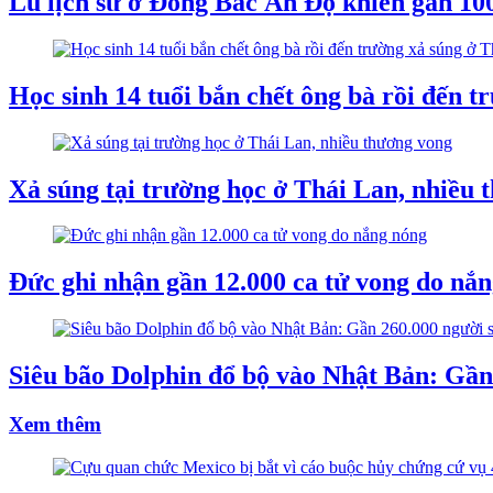
Lũ lịch sử ở Đông Bắc Ấn Độ khiến gần 10
Học sinh 14 tuổi bắn chết ông bà rồi đến tr
Xả súng tại trường học ở Thái Lan, nhiều 
Đức ghi nhận gần 12.000 ca tử vong do nắ
Siêu bão Dolphin đổ bộ vào Nhật Bản: Gần 
Xem thêm