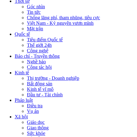
Thời sự
Góc nhìn
Tin tức
Chống lãng phí, tham nhũng, tiêu cực
Việt Nam - Kỷ nguyên vươn mình
Mặt trận
Quốc tế
Tiêu điểm Quốc tế
Thế giới 24h
Công nghệ
Báo chí - Truyền thông
Nghề báo
Công tác hội
Kinh tế
Thị trường - Doanh nghiệp
Bất động sản
Kinh tế vĩ mô
Đầu tư - Tài chính
Pháp luật
Điều tra
Vụ án
Xã hội
Giáo dục
Giao thông
Sức khỏe