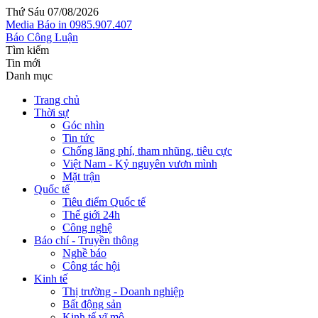
Thứ Sáu 07/08/2026
Media
Báo in
0985.907.407
Báo Công Luận
Tìm kiếm
Tin mới
Danh mục
Trang chủ
Thời sự
Góc nhìn
Tin tức
Chống lãng phí, tham nhũng, tiêu cực
Việt Nam - Kỷ nguyên vươn mình
Mặt trận
Quốc tế
Tiêu điểm Quốc tế
Thế giới 24h
Công nghệ
Báo chí - Truyền thông
Nghề báo
Công tác hội
Kinh tế
Thị trường - Doanh nghiệp
Bất động sản
Kinh tế vĩ mô