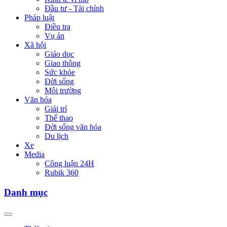
Đầu tư - Tài chính
Pháp luật
Điều tra
Vụ án
Xã hội
Giáo dục
Giao thông
Sức khỏe
Đời sống
Môi trường
Văn hóa
Giải trí
Thể thao
Đời sống văn hóa
Du lịch
Xe
Media
Công luận 24H
Rubik 360
Danh mục