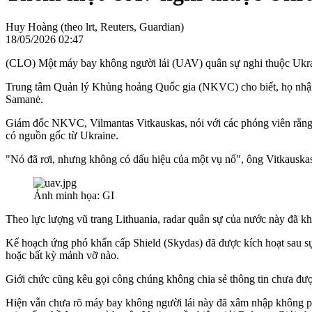
Huy Hoàng (theo lrt, Reuters, Guardian)
18/05/2026 02:47
(CLO) Một máy bay không người lái (UAV) quân sự nghi thuộc Ukrain
Trung tâm Quản lý Khủng hoảng Quốc gia (NKVC) cho biết, họ nhận 
Samanė.
Giám đốc NKVC, Vilmantas Vitkauskas, nói với các phóng viên rằng m
có nguồn gốc từ Ukraine.
"Nó đã rơi, nhưng không có dấu hiệu của một vụ nổ", ông Vitkauskas 
Ảnh minh họa: GI
Theo lực lượng vũ trang Lithuania, radar quân sự của nước này đã k
Kế hoạch ứng phó khẩn cấp Shield (Skydas) đã được kích hoạt sau sự
hoặc bất kỳ mảnh vỡ nào.
Giới chức cũng kêu gọi công chúng không chia sẻ thông tin chưa được
Hiện vẫn chưa rõ máy bay không người lái này đã xâm nhập không phậ