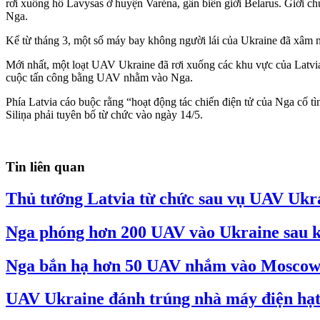
rơi xuống hồ Lavysas ở huyện Varėna, gần biên giới Belarus. Giới ch
Nga.
Kể từ tháng 3, một số máy bay không người lái của Ukraine đã xâm n
Mới nhất, một loạt UAV Ukraine đã rơi xuống các khu vực của Latvia
cuộc tấn công bằng UAV nhằm vào Nga.
Phía Latvia cáo buộc rằng “hoạt động tác chiến điện tử của Nga cố
Siliņa phải tuyên bố từ chức vào ngày 14/5.
Tin liên quan
Thủ tướng Latvia từ chức sau vụ UAV Uk
Nga phóng hơn 200 UAV vào Ukraine sau k
Nga bắn hạ hơn 50 UAV nhắm vào Moscow 
UAV Ukraine đánh trúng nhà máy điện hạt n