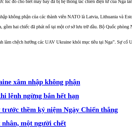
ức lúc đó cho biết máy bay đã bị hệ thống tác chiến điện tử của Nga 
hập không phận của các thành viên NATO là Latvia, Lithuania và Esto
, gồm hai chiếc đã phát nổ tại một cơ sở lưu trữ dầu. Bộ Quốc phòng 
 tình làm chệch hướng các UAV Ukraine khỏi mục tiêu tại Nga”. Sự cố
raine xâm nhập không phận
hi lệnh ngừng bắn hết hạn
trước thềm kỷ niệm Ngày Chiến thắng
hân, một người chết