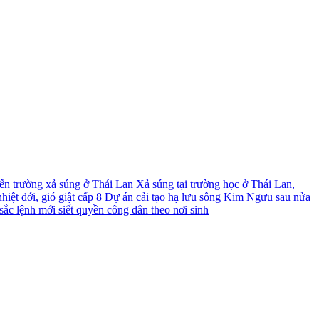
́n trường xả súng ở Thái Lan
Xả súng tại trường học ở Thái Lan,
iệt đới, gió giật cấp 8
Dự án cải tạo hạ lưu sông Kim Ngưu sau nửa
ắc lệnh mới siết quyền công dân theo nơi sinh