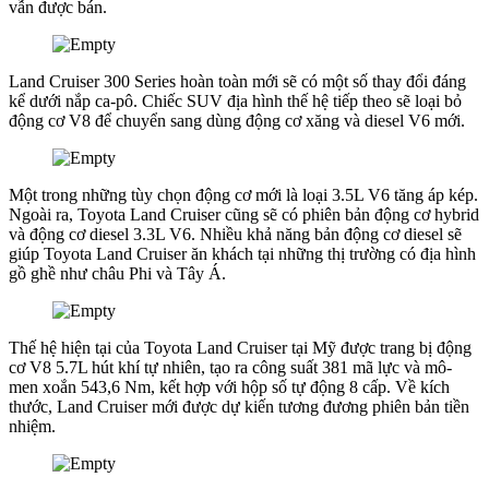
vẫn được bán.
Land Cruiser 300 Series hoàn toàn mới sẽ có một số thay đổi đáng
kể dưới nắp ca-pô. Chiếc SUV địa hình thế hệ tiếp theo sẽ loại bỏ
động cơ V8 để chuyển sang dùng động cơ xăng và diesel V6 mới.
Một trong những tùy chọn động cơ mới là loại 3.5L V6 tăng áp kép.
Ngoài ra, Toyota Land Cruiser cũng sẽ có phiên bản động cơ hybrid
và động cơ diesel 3.3L V6. Nhiều khả năng bản động cơ diesel sẽ
giúp Toyota Land Cruiser ăn khách tại những thị trường có địa hình
gồ ghề như châu Phi và Tây Á.
Thế hệ hiện tại của Toyota Land Cruiser tại Mỹ được trang bị động
cơ V8 5.7L hút khí tự nhiên, tạo ra công suất 381 mã lực và mô-
men xoắn 543,6 Nm, kết hợp với hộp số tự động 8 cấp. Về kích
thước, Land Cruiser mới được dự kiến tương đương phiên bản tiền
nhiệm.