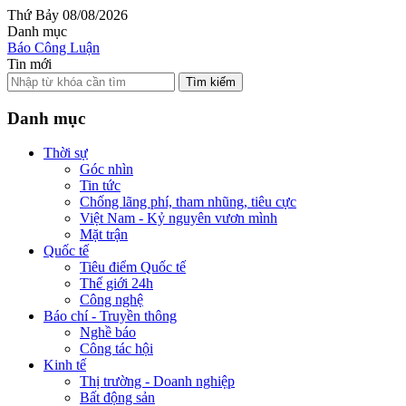
Thứ Bảy 08/08/2026
Danh mục
Báo Công Luận
Tin mới
Tìm kiếm
Danh mục
Thời sự
Góc nhìn
Tin tức
Chống lãng phí, tham nhũng, tiêu cực
Việt Nam - Kỷ nguyên vươn mình
Mặt trận
Quốc tế
Tiêu điểm Quốc tế
Thế giới 24h
Công nghệ
Báo chí - Truyền thông
Nghề báo
Công tác hội
Kinh tế
Thị trường - Doanh nghiệp
Bất động sản