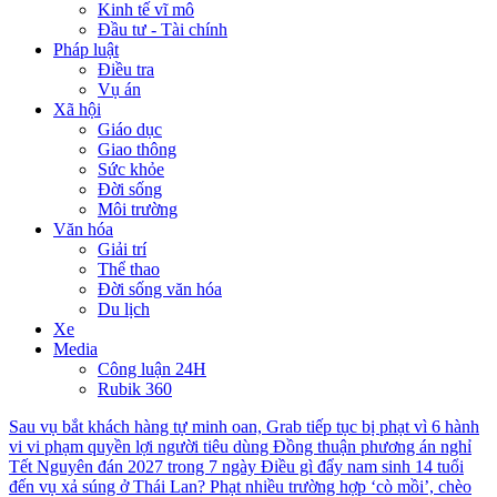
Kinh tế vĩ mô
Đầu tư - Tài chính
Pháp luật
Điều tra
Vụ án
Xã hội
Giáo dục
Giao thông
Sức khỏe
Đời sống
Môi trường
Văn hóa
Giải trí
Thể thao
Đời sống văn hóa
Du lịch
Xe
Media
Công luận 24H
Rubik 360
Sau vụ bắt khách hàng tự minh oan, Grab tiếp tục bị phạt vì 6 hành
vi vi phạm quyền lợi người tiêu dùng
Đồng thuận phương án nghỉ
Tết Nguyên đán 2027 trong 7 ngày
Điều gì đẩy nam sinh 14 tuổi
đến vụ xả súng ở Thái Lan?
Phạt nhiều trường hợp ‘cò mồi’, chèo