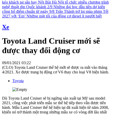
kéo khách tại sân bay Nội Bài
Hà Nội tổ chức nhiều chương trình
nghệ thuật dịp Quốc khánh 2/9
Những đại học đầu tiên dự kiến
công bố điểm chuẩn từ ngày 9/8
Trấn Thành trở lại mùa phim Tết
2027 với ‘Em’
Những mặt tối của động cơ diesel ít người biết
Xe
Toyota Land Cruiser mới sẽ
được thay đổi động cơ
09/01/2021 03:22
(CLO) Toyota Land Cruiser thế hệ mới sẽ được ra mắt vào tháng
4/2021. Xe được trang bị động cơ V6 thay cho loại V8 hiện hành.
Toyota
Dù Toyota Land Cruiser sẽ bị ngừng sản xuất tại Mỹ sau model
2021, công việc phát triển mẫu xe thế hệ tiếp theo vẫn được tiến
hành. Mẫu Land Cruiser thế hệ hiện tại đã xuất hiện từ năm 2008,
khiến nó trở thành một trong những mẫu xe có vòng đời lâu nhất