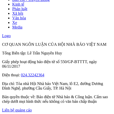
Kinh tế
Pháp luật
Xã hội
Văn hóa
Xe
Media
Logo
CƠ QUAN NGÔN LUẬN CỦA HỘI NHÀ BÁO VIỆT NAM
Tổng Biên tập: Lê Trần Nguyên Huy
Giấy phép hoạt động báo điện tử số 550/GP-BTTTT, ngày
06/11/2017
Điện thoại:
024.32242364
Địa chỉ:
Tòa nhà Hội Nhà báo Việt Nam, lô E2, đường Dương
Đình Nghệ, phường Cầu Giấy, TP. Hà Nội
Bản quyền thuộc về: Báo điện tử Nhà báo & Công luận. Cấm sao
chép dưới mọi hình thức nếu không có văn bản chấp thuận
Liên hệ quảng cáo