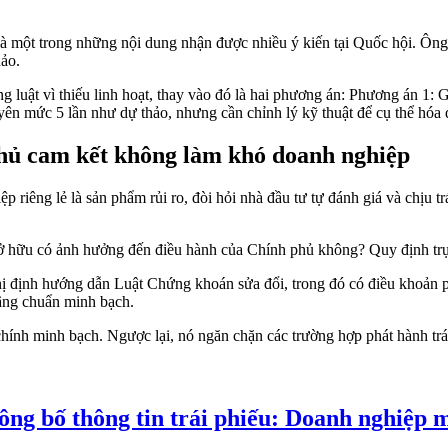
một trong những nội dung nhận được nhiều ý kiến tại Quốc hội. Ông khẳ
hảo.
 luật vì thiếu linh hoạt, thay vào đó là hai phương án: Phương án 1: 
ên mức 5 lần như dự thảo, nhưng cần chỉnh lý kỹ thuật để cụ thể hóa đ
phủ cam kết không làm khó doanh nghiệp
riêng lẻ là sản phẩm rủi ro, đòi hỏi nhà đầu tư tự đánh giá và chịu t
sở hữu có ảnh hưởng đến điều hành của Chính phủ không? Quy định trực
định hướng dẫn Luật Chứng khoán sửa đổi, trong đó có điều khoản phá
âng chuẩn minh bạch.
ính minh bạch. Ngược lại, nó ngăn chặn các trường hợp phát hành trái 
ông bố thông tin trái phiếu: Doanh nghiệp m