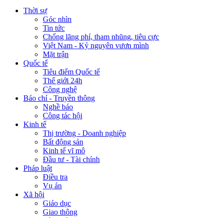
Thời sự
Góc nhìn
Tin tức
Chống lãng phí, tham nhũng, tiêu cực
Việt Nam - Kỷ nguyên vươn mình
Mặt trận
Quốc tế
Tiêu điểm Quốc tế
Thế giới 24h
Công nghệ
Báo chí - Truyền thông
Nghề báo
Công tác hội
Kinh tế
Thị trường - Doanh nghiệp
Bất động sản
Kinh tế vĩ mô
Đầu tư - Tài chính
Pháp luật
Điều tra
Vụ án
Xã hội
Giáo dục
Giao thông