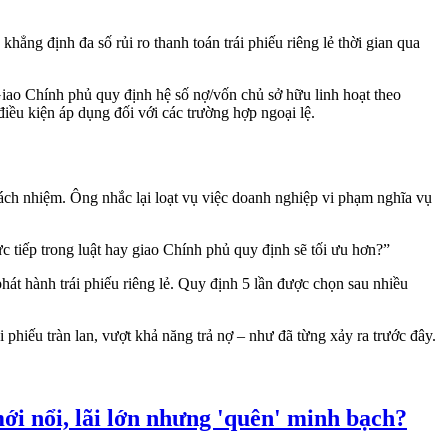
ng định đa số rủi ro thanh toán trái phiếu riêng lẻ thời gian qua
Giao Chính phủ quy định hệ số nợ/vốn chủ sở hữu linh hoạt theo
iều kiện áp dụng đối với các trường hợp ngoại lệ.
rách nhiệm. Ông nhắc lại loạt vụ việc doanh nghiệp vi phạm nghĩa vụ
 tiếp trong luật hay giao Chính phủ quy định sẽ tối ưu hơn?”
t hành trái phiếu riêng lẻ. Quy định 5 lần được chọn sau nhiều
phiếu tràn lan, vượt khả năng trả nợ – như đã từng xảy ra trước đây.
ới nổi, lãi lớn nhưng 'quên' minh bạch?