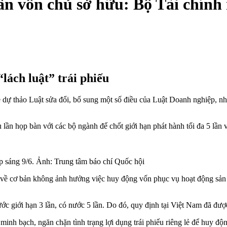
 lần vốn chủ sở hữu: Bộ Tài chí
lách luật” trái phiếu
ự thảo Luật sửa đổi, bổ sung một số điều của Luật Doanh nghiệp, nhiều
n họp bàn với các bộ ngành để chốt giới hạn phát hành tối đa 5 lần v
p sáng 9/6. Ảnh: Trung tâm báo chí Quốc hội
ữu về cơ bản không ảnh hưởng việc huy động vốn phục vụ hoạt động sản 
ước giới hạn 3 lần, có nước 5 lần. Do đó, quy định tại Việt Nam đã đư
inh bạch, ngăn chặn tình trạng lợi dụng trái phiếu riêng lẻ để huy đ