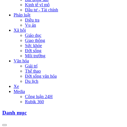
Kinh tế vĩ mô
Đầu tư - Tài chính
Pháp luật
Điều tra
Vụ án
Xã hội
Giáo dục
Giao thông
Sức khỏe
Đời sống
Môi trường
Văn hóa
Giải trí
Thể thao
Đời sống văn hóa
Du lịch
Xe
Media
Công luận 24H
Rubik 360
Danh mục