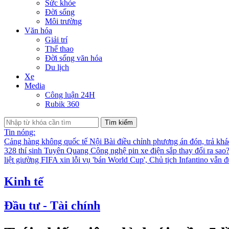
Sức khỏe
Đời sống
Môi trường
Văn hóa
Giải trí
Thể thao
Đời sống văn hóa
Du lịch
Xe
Media
Công luận 24H
Rubik 360
Tìm kiếm
Tin nóng:
Cảng hàng không quốc tế Nội Bài điều chỉnh phương án đón, trả kh
328 thí sinh Tuyên Quang
Công nghệ pin xe điện sắp thay đổi ra sao
liệt giường
FIFA xin lỗi vụ 'bán World Cup', Chủ tịch Infantino vẫn 
Kinh tế
Đầu tư - Tài chính