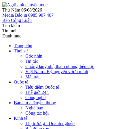
Thứ Năm 06/08/2026
Media
Báo in
0985.907.407
Báo Công Luận
Tìm kiếm
Tin mới
Danh mục
Trang chủ
Thời sự
Góc nhìn
Tin tức
Chống lãng phí, tham nhũng, tiêu cực
Việt Nam - Kỷ nguyên vươn mình
Mặt trận
Quốc tế
Tiêu điểm Quốc tế
Thế giới 24h
Công nghệ
Báo chí - Truyền thông
Nghề báo
Công tác hội
Kinh tế
Thị trường - Doanh nghiệp
Bất động sản