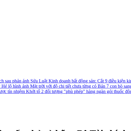
ách sau phản ánh
Sửa Luật Kinh doanh bất động sản: Cắt 9 điều kiện ki
?
Hé lộ hình ảnh Mặt trời với độ chi tiết chưa từng có
Bán 7 con bò san
được tín nhiệm
Khởi tố 2 đối tượng "phù phép" hàng ngàn gói thuốc đô