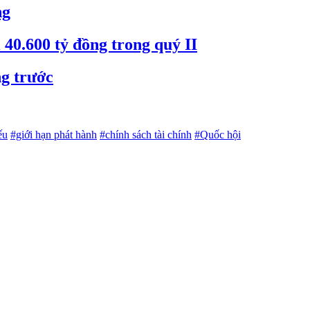
ng
40.600 tỷ đồng trong quý II
ng trước
ếu
#giới hạn phát hành
#chính sách tài chính
#Quốc hội