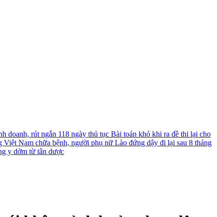
nh doanh, rút ngắn 118 ngày thủ tục
Bài toán khó khi ra đề thi lại cho
g Việt Nam chữa bệnh, người phụ nữ Lào đứng dậy đi lại sau 8 tháng
ng y dởm từ tân dược