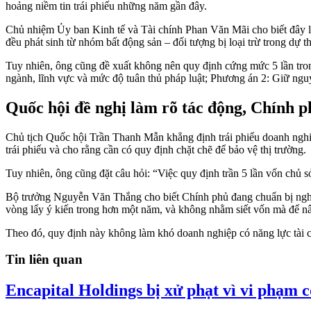
hoảng niềm tin trái phiếu những năm gần đây.
Chủ nhiệm Ủy ban Kinh tế và Tài chính Phan Văn Mãi cho biết đây là 
đều phát sinh từ nhóm bất động sản – đối tượng bị loại trừ trong dự t
Tuy nhiên, ông cũng đề xuất không nên quy định cứng mức 5 lần trong
ngành, lĩnh vực và mức độ tuân thủ pháp luật; Phương án 2: Giữ nguy
Quốc hội đề nghị làm rõ tác động, Chính 
Chủ tịch Quốc hội Trần Thanh Mẫn khẳng định trái phiếu doanh nghiệp 
trái phiếu và cho rằng cần có quy định chặt chẽ để bảo vệ thị trường.
Tuy nhiên, ông cũng đặt câu hỏi: “Việc quy định trần 5 lần vốn chủ 
Bộ trưởng Nguyễn Văn Thắng cho biết Chính phủ đang chuẩn bị nghị 
vòng lấy ý kiến trong hơn một năm, và không nhằm siết vốn mà để n
Theo đó, quy định này không làm khó doanh nghiệp có năng lực tài ch
Tin liên quan
Encapital Holdings bị xử phạt vì vi phạm c