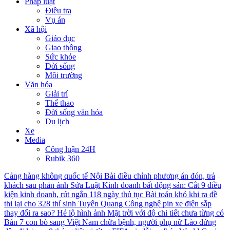
Pháp luật
Điều tra
Vụ án
Xã hội
Giáo dục
Giao thông
Sức khỏe
Đời sống
Môi trường
Văn hóa
Giải trí
Thể thao
Đời sống văn hóa
Du lịch
Xe
Media
Công luận 24H
Rubik 360
Cảng hàng không quốc tế Nội Bài điều chỉnh phương án đón, trả
khách sau phản ánh
Sửa Luật Kinh doanh bất động sản: Cắt 9 điều
kiện kinh doanh, rút ngắn 118 ngày thủ tục
Bài toán khó khi ra đề
thi lại cho 328 thí sinh Tuyên Quang
Công nghệ pin xe điện sắp
thay đổi ra sao?
Hé lộ hình ảnh Mặt trời với độ chi tiết chưa từng có
Bán 7 con bò sang Việt Nam chữa bệnh, người phụ nữ Lào đứng