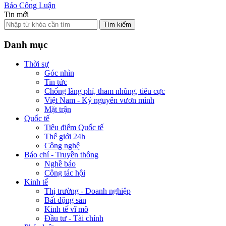
Báo Công Luận
Tin mới
Tìm kiếm
Danh mục
Thời sự
Góc nhìn
Tin tức
Chống lãng phí, tham nhũng, tiêu cực
Việt Nam - Kỷ nguyên vươn mình
Mặt trận
Quốc tế
Tiêu điểm Quốc tế
Thế giới 24h
Công nghệ
Báo chí - Truyền thông
Nghề báo
Công tác hội
Kinh tế
Thị trường - Doanh nghiệp
Bất động sản
Kinh tế vĩ mô
Đầu tư - Tài chính