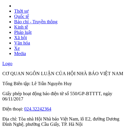
Thời sự
Quốc tế
Báo chí - Truyền thông
Kinh tế
Pháp luật
Xã hội
Văn hóa
Xe
Media
Logo
CƠ QUAN NGÔN LUẬN CỦA HỘI NHÀ BÁO VIỆT NAM
Tổng Biên tập: Lê Trần Nguyên Huy
Giấy phép hoạt động báo điện tử số 550/GP-BTTTT, ngày
06/11/2017
Điện thoại:
024.32242364
Địa chỉ:
Tòa nhà Hội Nhà báo Việt Nam, lô E2, đường Dương
Đình Nghệ, phường Cầu Giấy, TP. Hà Nội