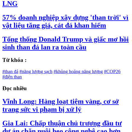
LNG
57% doanh nghiệp xây dựng 'than trời' vì
vật liệu tăng giá, cát đá khan hiếm
Từ khóa :
#than đá
#năng lượng sạch
#khủng hoảng năng lượng
#COP26
#điện than
Đọc nhiều
Vĩnh Long: Hàng loạt tiệm vàng, cơ sở
trang sức vi phạm bị xử lý
Gia Lai: Chấp thuận chủ trương đầu tư
dự án chăn nuôi heo công nghệ cao hơn