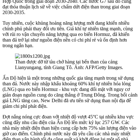
Hợp Quốc trong giai đoạn 2030-2040. Các nước G7 sau đó cũng
đạt thỏa thuận lịch sử về việc chấm dứt điện than trong giai đoạn
2030-2035.
Tuy nhiên, cuộc khủng hoảng năng lượng mới đang khiến nhiều
chính phủ phải thay đổi ưu tiên. Giá khí tự nhiên tăng mạnh, cùng
với rủi ro vận chuyển năng lượng qua eo biển Hormuz, đã khiến
than đá trở lại như nguồn điện nền có chi phí rẻ và ổn định hơn
trong ngắn hạn.
Than được dỡ từ tàu chở hàng tại bến than của cảng
Lianyungang, tỉnh Giang Tô. Ảnh: AFP/Getty Images.
Ấn Độ hiện là một trong những quốc gia tăng mạnh trong sử dụng
than đá. Nước này nhập khẩu khoảng 60% khí tự nhiên hóa lỏng
(LNG) qua eo biển Hormuz - khu vực đang đối mặt với nguy cơ
gián đoạn nguồn cung do căng thẳng ở Trung Đông. Trong bối cảnh
giá LNG tăng cao, New Delhi đã ưu tiên sử dụng than nội địa để
giảm chi phí phát điện.
Đợt nắng nóng cực đoan với nhiệt độ vượt 45°C tại nhiều khu vực
cũng đẩy nhu cầu điện của Ấn Độ lên mức kỷ lục 257 GW. Các
nhà máy nhiệt điện than hiện cung cấp hơn 75% sản lượng điện vào
giờ cao điểm. Chính phủ nước này đã yêu cầu các nhà máy nhiệt
điện than vận hành tối đa công suất và khởi động lại một số nhà