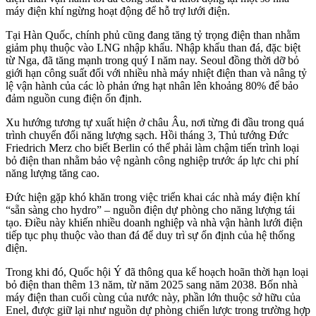
máy điện khí ngừng hoạt động để hỗ trợ lưới điện.
Tại Hàn Quốc, chính phủ cũng đang tăng tỷ trọng điện than nhằm
giảm phụ thuộc vào LNG nhập khẩu. Nhập khẩu than đá, đặc biệt
từ Nga, đã tăng mạnh trong quý I năm nay. Seoul đồng thời dỡ bỏ
giới hạn công suất đối với nhiều nhà máy nhiệt điện than và nâng tỷ
lệ vận hành của các lò phản ứng hạt nhân lên khoảng 80% để bảo
đảm nguồn cung điện ổn định.
Xu hướng tương tự xuất hiện ở châu Âu, nơi từng đi đầu trong quá
trình chuyển đổi năng lượng sạch. Hồi tháng 3, Thủ tướng Đức
Friedrich Merz cho biết Berlin có thể phải làm chậm tiến trình loại
bỏ điện than nhằm bảo vệ ngành công nghiệp trước áp lực chi phí
năng lượng tăng cao.
Đức hiện gặp khó khăn trong việc triển khai các nhà máy điện khí
“sẵn sàng cho hydro” – nguồn điện dự phòng cho năng lượng tái
tạo. Điều này khiến nhiều doanh nghiệp và nhà vận hành lưới điện
tiếp tục phụ thuộc vào than đá để duy trì sự ổn định của hệ thống
điện.
Trong khi đó, Quốc hội Ý đã thông qua kế hoạch hoãn thời hạn loại
bỏ điện than thêm 13 năm, từ năm 2025 sang năm 2038. Bốn nhà
máy điện than cuối cùng của nước này, phần lớn thuộc sở hữu của
Enel, được giữ lại như nguồn dự phòng chiến lược trong trường hợp