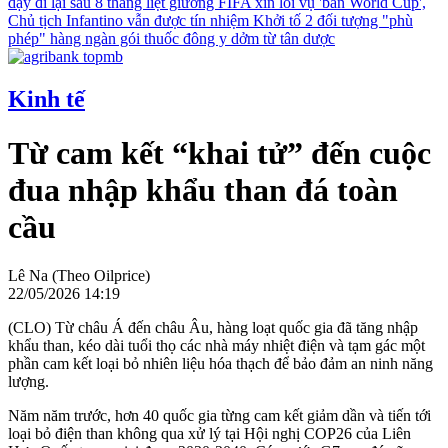
dậy đi lại sau 8 tháng liệt giường
FIFA xin lỗi vụ 'bán World Cup',
Chủ tịch Infantino vẫn được tín nhiệm
Khởi tố 2 đối tượng "phù
phép" hàng ngàn gói thuốc đông y dởm từ tân dược
Kinh tế
Từ cam kết “khai tử” đến cuộc
đua nhập khẩu than đá toàn
cầu
Lê Na (Theo Oilprice)
22/05/2026 14:19
(CLO) Từ châu Á đến châu Âu, hàng loạt quốc gia đã tăng nhập
khẩu than, kéo dài tuổi thọ các nhà máy nhiệt điện và tạm gác một
phần cam kết loại bỏ nhiên liệu hóa thạch để bảo đảm an ninh năng
lượng.
Năm năm trước, hơn 40 quốc gia từng cam kết giảm dần và tiến tới
loại bỏ điện than không qua xử lý tại Hội nghị COP26 của Liên