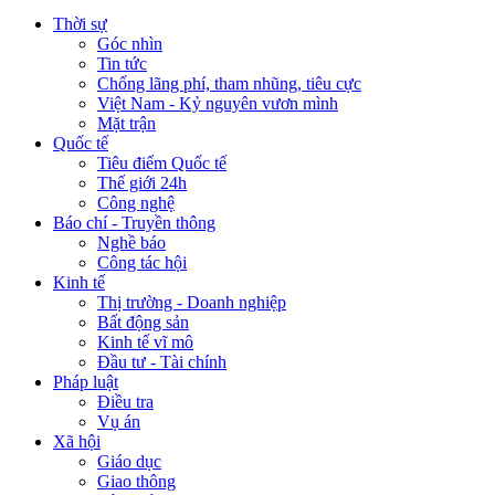
Thời sự
Góc nhìn
Tin tức
Chống lãng phí, tham nhũng, tiêu cực
Việt Nam - Kỷ nguyên vươn mình
Mặt trận
Quốc tế
Tiêu điểm Quốc tế
Thế giới 24h
Công nghệ
Báo chí - Truyền thông
Nghề báo
Công tác hội
Kinh tế
Thị trường - Doanh nghiệp
Bất động sản
Kinh tế vĩ mô
Đầu tư - Tài chính
Pháp luật
Điều tra
Vụ án
Xã hội
Giáo dục
Giao thông