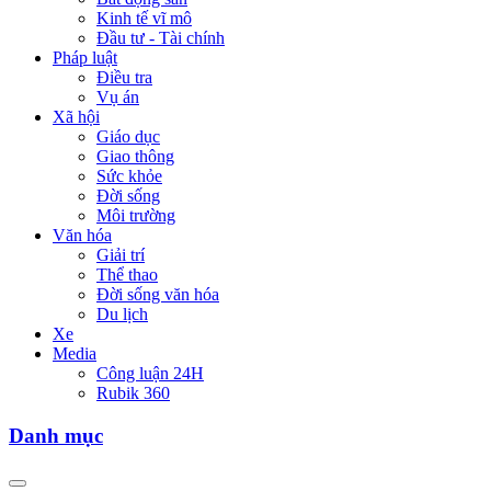
Kinh tế vĩ mô
Đầu tư - Tài chính
Pháp luật
Điều tra
Vụ án
Xã hội
Giáo dục
Giao thông
Sức khỏe
Đời sống
Môi trường
Văn hóa
Giải trí
Thể thao
Đời sống văn hóa
Du lịch
Xe
Media
Công luận 24H
Rubik 360
Danh mục