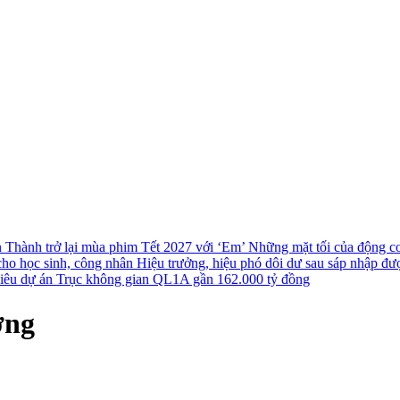
n Thành trở lại mùa phim Tết 2027 với ‘Em’
Những mặt tối của động cơ 
cho học sinh, công nhân
Hiệu trưởng, hiệu phó dôi dư sau sáp nhập đượ
 siêu dự án Trục không gian QL1A gần 162.000 tỷ đồng
ợng