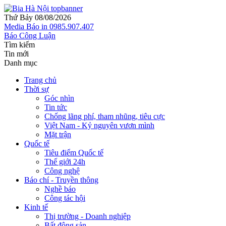
Thứ Bảy 08/08/2026
Media
Báo in
0985.907.407
Báo Công Luận
Tìm kiếm
Tin mới
Danh mục
Trang chủ
Thời sự
Góc nhìn
Tin tức
Chống lãng phí, tham nhũng, tiêu cực
Việt Nam - Kỷ nguyên vươn mình
Mặt trận
Quốc tế
Tiêu điểm Quốc tế
Thế giới 24h
Công nghệ
Báo chí - Truyền thông
Nghề báo
Công tác hội
Kinh tế
Thị trường - Doanh nghiệp
Bất động sản