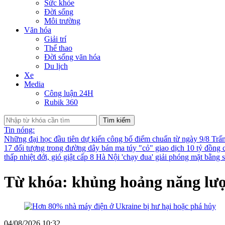
Sức khỏe
Đời sống
Môi trường
Văn hóa
Giải trí
Thể thao
Đời sống văn hóa
Du lịch
Xe
Media
Công luận 24H
Rubik 360
Tìm kiếm
Tin nóng:
Những đại học đầu tiên dự kiến công bố điểm chuẩn từ ngày 9/8
Trấ
17 đối tượng trong đường dây bán ma túy "cỏ" giao dịch 10 tỷ đồng 
thấp nhiệt đới, gió giật cấp 8
Hà Nội 'chạy đua' giải phóng mặt bằng
Từ khóa: khủng hoảng năng lư
04/08/2026 10:32