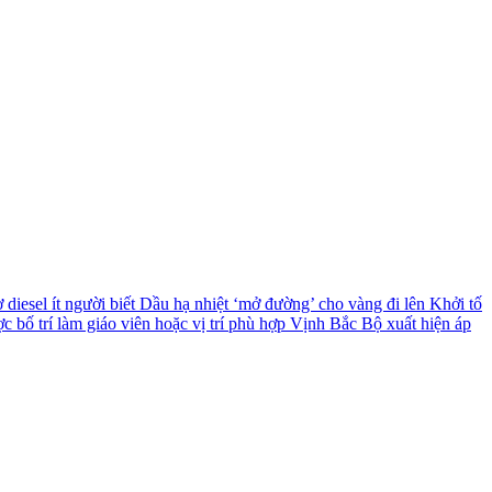
diesel ít người biết
Dầu hạ nhiệt ‘mở đường’ cho vàng đi lên
Khởi tố
c bố trí làm giáo viên hoặc vị trí phù hợp
Vịnh Bắc Bộ xuất hiện áp