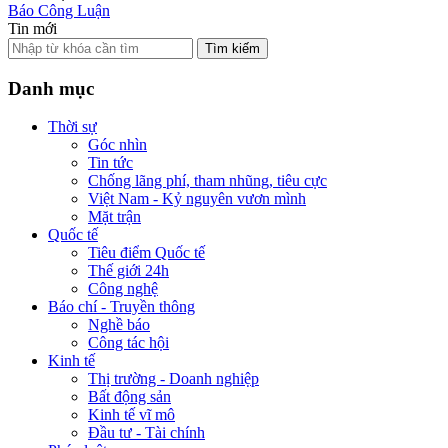
Báo Công Luận
Tin mới
Tìm kiếm
Danh mục
Thời sự
Góc nhìn
Tin tức
Chống lãng phí, tham nhũng, tiêu cực
Việt Nam - Kỷ nguyên vươn mình
Mặt trận
Quốc tế
Tiêu điểm Quốc tế
Thế giới 24h
Công nghệ
Báo chí - Truyền thông
Nghề báo
Công tác hội
Kinh tế
Thị trường - Doanh nghiệp
Bất động sản
Kinh tế vĩ mô
Đầu tư - Tài chính