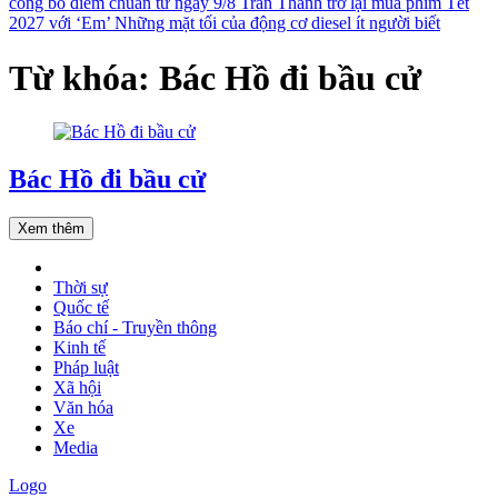
công bố điểm chuẩn từ ngày 9/8
Trấn Thành trở lại mùa phim Tết
2027 với ‘Em’
Những mặt tối của động cơ diesel ít người biết
Từ khóa: Bác Hồ đi bầu cử
Bác Hồ đi bầu cử
Xem thêm
Thời sự
Quốc tế
Báo chí - Truyền thông
Kinh tế
Pháp luật
Xã hội
Văn hóa
Xe
Media
Logo