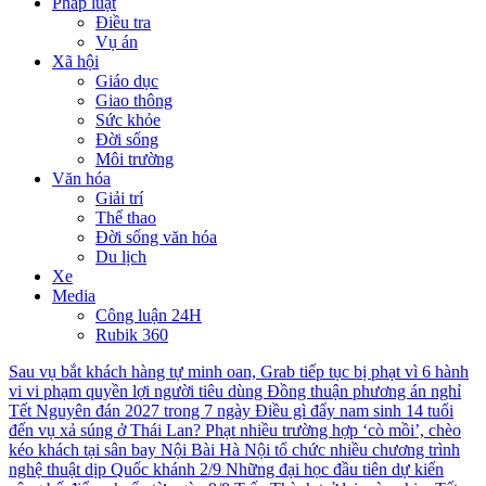
Pháp luật
Điều tra
Vụ án
Xã hội
Giáo dục
Giao thông
Sức khỏe
Đời sống
Môi trường
Văn hóa
Giải trí
Thể thao
Đời sống văn hóa
Du lịch
Xe
Media
Công luận 24H
Rubik 360
Sau vụ bắt khách hàng tự minh oan, Grab tiếp tục bị phạt vì 6 hành
vi vi phạm quyền lợi người tiêu dùng
Đồng thuận phương án nghỉ
Tết Nguyên đán 2027 trong 7 ngày
Điều gì đẩy nam sinh 14 tuổi
đến vụ xả súng ở Thái Lan?
Phạt nhiều trường hợp ‘cò mồi’, chèo
kéo khách tại sân bay Nội Bài
Hà Nội tổ chức nhiều chương trình
nghệ thuật dịp Quốc khánh 2/9
Những đại học đầu tiên dự kiến